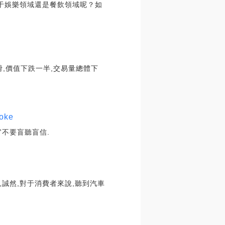
于娛樂領域還是餐飲領域呢？如
滑,價值下跌一半,交易量總體下
oke
官不要盲聽盲信.
誠然,對于消費者來說,聽到汽車