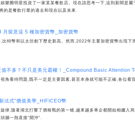
個娛樂圈明星投資了一家某某餐飲店。現在請思考一下,這則新聞是屬
將的是餐飲行業的過去和現在以及未來.
 3 月留意這 5 種加密貨幣_加密貨幣
年,比特幣和以太坊創下歷史新高。然而,2022年主要加密貨幣出現下
多？不只是美元霸權！_Compound Basic Attention T
視角看待問題,既不一定是主要因素,甚至本身就可能不正確,各位看
新法式”價值美學_HIFICEO幣
旋律,隨著湖北打響了價格戰的第一槍,越來越多車企都開始相繼入局,
頭腦一熱直接“開沖”.