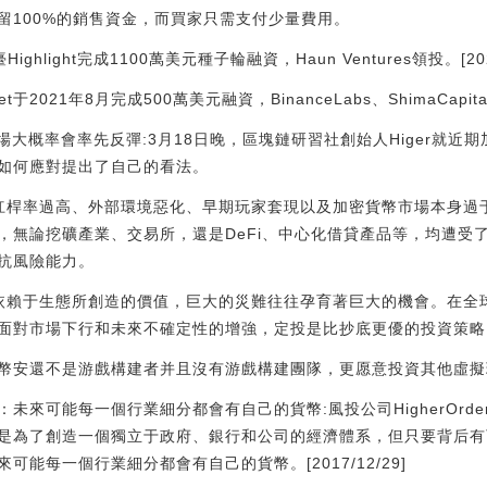
留100%的銷售資金，而買家只需支付少量費用。
light完成1100萬美元種子輪融資，Haun Ventures領投。[2023/7
于2021年8月完成500萬美元融資，BinanceLabs、ShimaCapita
密市場大概率會率先反彈:3月18日晚，區塊鏈研習社創始人Higer就
如何應對提出了自己的看法。
本身杠桿率過高、外部環境惡化、早期玩家套現以及加密貨幣市場本身
，無論挖礦產業、交易所，還是DeFi、中心化借貸產品等，均遭受
抗風險能力。
價格依賴于生態所創造的價值，巨大的災難往往孕育著巨大的機會。在
對市場下行和未來不確定性的增強，定投是比抄底更優的投資策略。[20
幣安還不是游戲構建者并且沒有游戲構建團隊，更愿意投資其他虛擬
稱：未來可能每一個行業細分都會有自己的貨幣:風投公司HigherOrder合
是為了創造一個獨立于政府、銀行和公司的經濟體系，但只要背后有
能每一個行業細分都會有自己的貨幣。[2017/12/29]