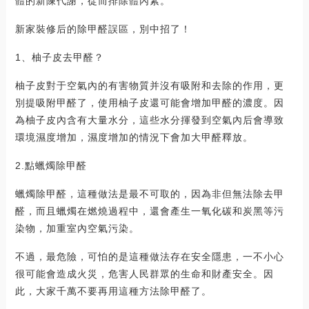
體的新陳代謝，從而排除體內素。
新家裝修后的除甲醛誤區，別中招了！
1、柚子皮去甲醛？
柚子皮對于空氣內的有害物質并沒有吸附和去除的作用，更
別提吸附甲醛了，使用柚子皮還可能會增加甲醛的濃度。因
為柚子皮內含有大量水分，這些水分揮發到空氣內后會導致
環境濕度增加，濕度增加的情況下會加大甲醛釋放。
2.點蠟燭除甲醛
蠟燭除甲醛，這種做法是最不可取的，因為非但無法除去甲
醛，而且蠟燭在燃燒過程中，還會產生一氧化碳和炭黑等污
染物，加重室內空氣污染。
不過，最危險，可怕的是這種做法存在安全隱患，一不小心
很可能會造成火災，危害人民群眾的生命和財產安全。因
此，大家千萬不要再用這種方法除甲醛了。