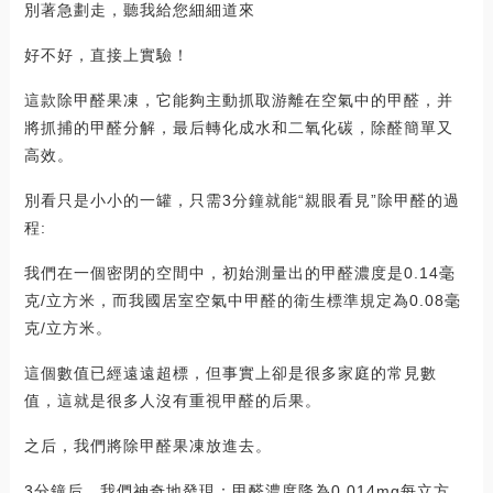
別著急劃走，聽我給您細細道來
好不好，直接上實驗！
這款除甲醛果凍，它能夠主動抓取游離在空氣中的甲醛，并
將抓捕的甲醛分解，最后轉化成水和二氧化碳，除醛簡單又
高效。
別看只是小小的一罐，只需3分鐘就能“親眼看見”除甲醛的過
程:
我們在一個密閉的空間中，初始測量出的甲醛濃度是0.14毫
克/立方米，而我國居室空氣中甲醛的衛生標準規定為0.08毫
克/立方米。
這個數值已經遠遠超標，但事實上卻是很多家庭的常見數
值，這就是很多人沒有重視甲醛的后果。
之后，我們將除甲醛果凍放進去。
3分鐘后，我們神奇地發現：甲醛濃度降為0.014mg每立方