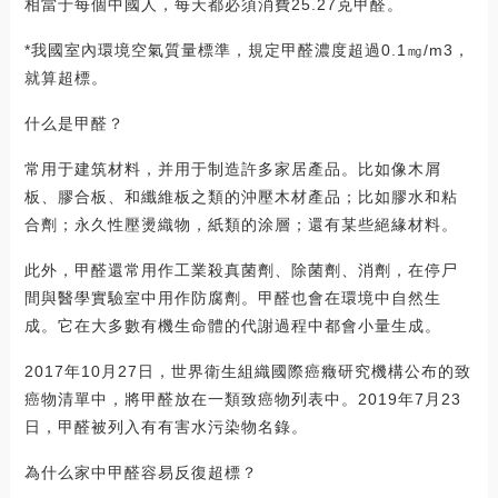
相當于每個中國人，每天都必須消費25.27克甲醛。
*我國室內環境空氣質量標準，規定甲醛濃度超過0.1㎎/m3，
就算超標。
什么是甲醛？
常用于建筑材料，并用于制造許多家居產品。比如像木屑
板、膠合板、和纖維板之類的沖壓木材產品；比如膠水和粘
合劑；永久性壓燙織物，紙類的涂層；還有某些絕緣材料。
此外，甲醛還常用作工業殺真菌劑、除菌劑、消劑，在停尸
間與醫學實驗室中用作防腐劑。甲醛也會在環境中自然生
成。它在大多數有機生命體的代謝過程中都會小量生成。
2017年10月27日，世界衛生組織國際癌癥研究機構公布的致
癌物清單中，將甲醛放在一類致癌物列表中。2019年7月23
日，甲醛被列入有有害水污染物名錄。
為什么家中甲醛容易反復超標？