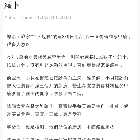
蘿卜
Author：
Time：1900/1/1 0:00:00
導語：藏家中“不起眼”的這3個日用品,卻一直偷偷釋放甲醛，
很多人忽略
今年3歲的小貝頻繁感冒生病，剛開始家長以為孩子年紀小、
抵抗力弱，沒有引起足夠的重視，直到癥狀越來越嚴重...
前些天，小貝在醫院被確診為白血病。經了解，小貝確診前
曾入住裝修不滿三個月的新房，醫生考慮是裝修材料里的甲
醛影響了孩子的健康，誘發了白血病。
這個病實在是太兇險了，寶寶幾乎每天都要抽血、扎針，經
常要做骨穿。寶寶才三歲，真是受罪！
事發后，經過檢測，他們所住的新房，甲醛嚴重超標！
孩子患了白血病，對于一個家庭就是晴天霹靂！