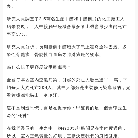
多。
研究人員調查了2.5萬名生產甲醛和甲醛樹脂的化工廠工人，
結果發現，工人中接觸甲醛機會最多者比機會最少者的死亡
率高37%。
研究人員分析，長期接觸甲醛增大了患上霍奇金淋巴瘤、多
發性骨髓瘤、骨髓性白血病等特殊癌癥的幾率。
為什么孩子更容易被甲醛傷害？
全國每年因室內空氣污染，引起的死亡人數已達11.1萬，平
均每天大約死亡304人。其中大部分是由裝修污染導致的，光
看數據都能嚇出一身冷汗。
這不是制造恐慌，而是在提示你：甲醛真的是一個會帶走生
命的“死神”！
在我們漫長的一生之中，約有80%的時間是在室內度過的，
所以，室內空氣質量的好壞，直接決定我們的身體健康。