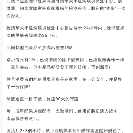
而我們這款除甲醛果凍擁有清華大學建筑環境監測中心、廣
微測、納米實驗室等多家機構的檢測報告，將它的“本事”一次
次證明。
經清華大學建筑環境檢測中心報告展示:24小時內，除甲醛果
凍的甲醛去除率為95.7%。
比同類型的產品至少高出整整1%!
別小看只有1%，已現階段的除甲醛技術，已經很難再作一絲
一毫的突破。但本產品卻研發了新的技術，再創新高!
并且消費者們的使用場景多是在家里，多一分安全，便是多
了一分保障!
除醛進度一目了然，長達90天的守護
每一瓶甲醛果凍都配有一支激活劑，使用前將它滴入罐中，
產品就會被激活。
激活后2~3個小時，就可以明顯看到甲醛凈魔盒開始變色了。