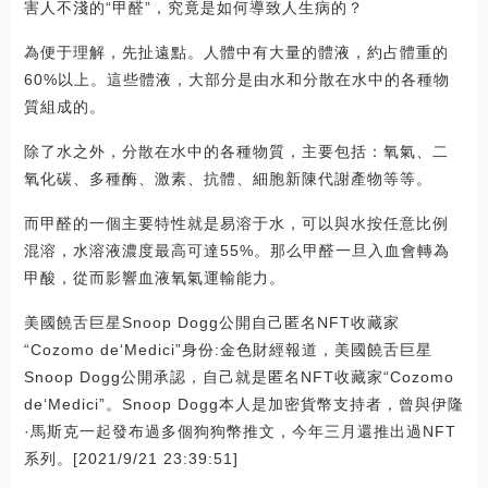
害人不淺的“甲醛”，究竟是如何導致人生病的？
為便于理解，先扯遠點。人體中有大量的體液，約占體重的
60%以上。這些體液，大部分是由水和分散在水中的各種物
質組成的。
除了水之外，分散在水中的各種物質，主要包括：氧氣、二
氧化碳、多種酶、激素、抗體、細胞新陳代謝產物等等。
而甲醛的一個主要特性就是易溶于水，可以與水按任意比例
混溶，水溶液濃度最高可達55%。那么甲醛一旦入血會轉為
甲酸，從而影響血液氧氣運輸能力。
美國饒舌巨星Snoop Dogg公開自己匿名NFT收藏家
“Cozomo de‘Medici”身份:金色財經報道，美國饒舌巨星
Snoop Dogg公開承認，自己就是匿名NFT收藏家“Cozomo
de‘Medici”。Snoop Dogg本人是加密貨幣支持者，曾與伊隆
·馬斯克一起發布過多個狗狗幣推文，今年三月還推出過NFT
系列。[2021/9/21 23:39:51]