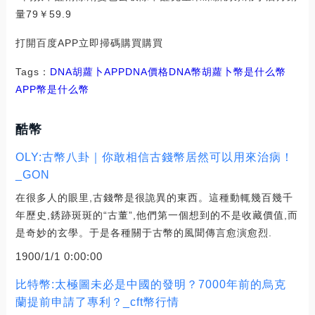
量79￥59.9
打開百度APP立即掃碼購買購買
Tags：
DNA
胡蘿卜
APPDNA價格
DNA幣
胡蘿卜幣是什么幣
APP幣是什么幣
酷幣
OLY:古幣八卦｜你敢相信古錢幣居然可以用來治病！
_GON
在很多人的眼里,古錢幣是很詭異的東西。這種動輒幾百幾千
年歷史,銹跡斑斑的“古董”,他們第一個想到的不是收藏價值,而
是奇妙的玄學。于是各種關于古幣的風聞傳言愈演愈烈.
1900/1/1 0:00:00
比特幣:太極圖未必是中國的發明？7000年前的烏克
蘭提前申請了專利？_cft幣行情