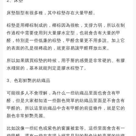
2、床墊
床墊類型有很多種，其中棕墊存在大量甲醛。
棕墊是用椰棕制成的，椰棕因為很軟，支撐力弱，所以在制
作過程中需要使用到大量膠水定型，也就會含有大量的甲
醛，特別是一些低廉的棕墊，甲醛含量更不用多說。加上它
的表面的孔是很稀疏的，就更容易讓甲醛釋放出來。
所以如果購買棕墊的時候，用手掰的感覺是非常硬的、有膠
水殘留的，基本就能判定是膠水棕墊了。
3、色彩鮮艷的紡織品
可能很多人不會理解，為什么一些紡織品里面也會含有甲
醛，但是大家都知道一些顏色簡單的紡織品里面是不會含有
甲醛的。所以這里紡織品中含有甲醛的前提條件，就是它的
顏色非常鮮艷亮麗。
比如說像一些紅色或紫色的窗簾被套等。這些里面會含有一
些甲醛，還有一些在市場上經常見到的顏色比較亮麗的紡織