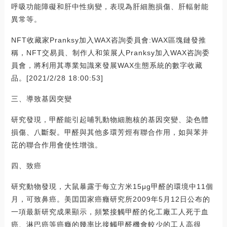
呼吸功能障礙和肝中性病變，表現為肝細胞損傷、肝輻射能
異常等。
NFT收藏家Pranksy加入WAX咨詢委員會:WAX區塊鏈發推
稱，NFT交易員、制作人和策展人Pranksy加入WAX咨詢委
員會，將利用其專業知識來發展WAX生態系統的數字收藏
品。[2021/2/28 18:00:53]
三、導致基因突變
研究發現，甲醛能引起哺乳動物細胞核的基因突變、染色體
損傷、八斷裂。甲醛與其他多環芳烴有聯合作用，如與苯并
芘的聯合作用會使性增強。
四、致癌
研究動物發現，大鼠暴露于每立方米15μg甲醛的環境中11個
月，可致鼻癌。美囯囯家癌癥研究所2009年5月12日公布的
一項最新研究成果顯示，頻繁接觸甲醛的化工廠工人死于血
癌、淋巴癌等癌癥的幾率比接觸甲醛機會較少的工人高很