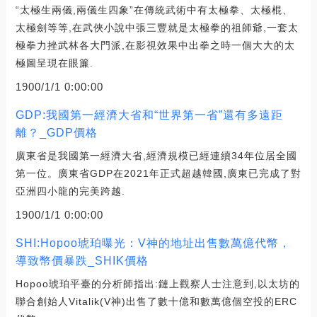
“太極生兩儀,兩儀生四象”在傳統武術中有太極拳、太極棍、
太極劍等等,在武俠小說中張三豐就是太極拳的祖師爺,一套太
極拳力挫武林各大門派,在影視效果中出拳之時一個大大的太
極圖呈現在眼簾.
1900/1/1 0:00:00
GDP:我國第一經濟大省和“世界第一省”還有多遠距
離？_GDP價格
廣東省是我國第一經濟大省,經濟規模已經連續34年位居全國
第一位。廣東省GDP在2021年正式超越韓國,廣東已完成了對
亞洲四小龍的完美跨越.
1900/1/1 0:00:00
SHI:Hopoo琥珀曝光：V神的地址出售數萬億代幣，
導致幣價暴跌_SHIK價格
Hopoo琥珀平臺的分析師指出:鏈上觀察人士注意到,以太坊的
聯合創始人Vitalik(V神)出售了數十億和數萬億個空投的ERC