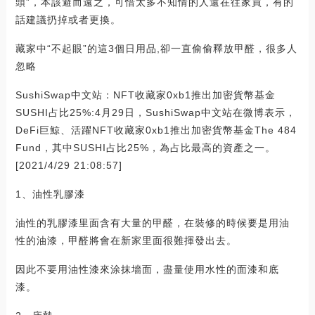
頭”，本該避而遠之，可惜太多不知情的人還在往家買，有的
話建議扔掉或者更換。
藏家中“不起眼”的這3個日用品,卻一直偷偷釋放甲醛，很多人
忽略
SushiSwap中文站：NFT收藏家0xb1推出加密貨幣基金
SUSHI占比25%:4月29日，SushiSwap中文站在微博表示，
DeFi巨鯨、活躍NFT收藏家0xb1推出加密貨幣基金The 484
Fund，其中SUSHI占比25%，為占比最高的資產之一。
[2021/4/29 21:08:57]
1、油性乳膠漆
油性的乳膠漆里面含有大量的甲醛，在裝修的時候要是用油
性的油漆，甲醛將會在新家里面很難揮發出去。
因此不要用油性漆來涂抹墻面，盡量使用水性的面漆和底
漆。