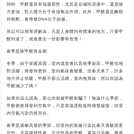
同時，甲醛還具有強還原性，尤其是在堿性溶液中，還原能
力更強，對人體大分子有強氧化作用。此外，甲醛還是酶類
抑制劑，會導致DNA分子損傷。
所以可以簡單理解為，凡是人身體內有體液的地方，只要甲
醛到達了，就會產生一些影響和危害！
春季是除甲醛黃金期
冬季，由于采暖原因，室內溫度會比其他季節高，甲醛也相
對活躍，揮發得更快，室內氣味會變重。但春天來了，許多
地方停止供暖，甲醛不那么活躍，室內無異味，所以你認為
甲醛減少了嗎？
如果你這么認為，那么你就被甲醛欺騙了！無論什么季節，
甲醛都會揮發到空氣中，只是當溫度較低時揮發緩慢，但室
內空氣污染仍然存在。
春季是過敏高發的季節，但室內的裝修污染比春天過敏源更
可怕，尤其揮發性差、沉淀性高的甲醛、苯等污染物，將會