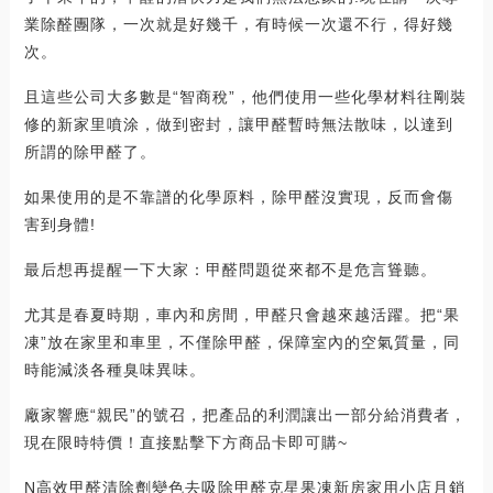
業除醛團隊，一次就是好幾千，有時候一次還不行，得好幾
次。
且這些公司大多數是“智商稅”，他們使用一些化學材料往剛裝
修的新家里噴涂，做到密封，讓甲醛暫時無法散味，以達到
所謂的除甲醛了。
如果使用的是不靠譜的化學原料，除甲醛沒實現，反而會傷
害到身體!
最后想再提醒一下大家：甲醛問題從來都不是危言聳聽。
尤其是春夏時期，車內和房間，甲醛只會越來越活躍。把“果
凍”放在家里和車里，不僅除甲醛，保障室內的空氣質量，同
時能減淡各種臭味異味。
廠家響應“親民”的號召，把產品的利潤讓出一部分給消費者，
現在限時特價！直接點擊下方商品卡即可購~
N高效甲醛清除劑變色去吸除甲醛克星果凍新房家用小店月銷