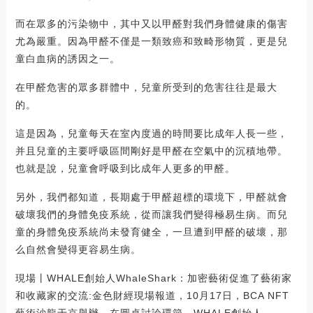
而在眾多的污染物中，其中又以甲醛對我們身體健康的傷害
尤為嚴重。因為甲醛不僅是一類致癌和致畸形物質，更是兒
童白血病的誘因之一。
在甲醛危害的眾多群體中，兒童所受到的危害往往是最大
的。
這是因為，兒童每天在室內度過的時間要比成年人長一些，
并且兒童的主要呼吸區間剛好是甲醛在空氣中的沉積地帶。
也就是說，兒童會呼吸到比成年人更多的甲醛。
另外，我們都知道，長期處于甲醛超標的環境下，甲醛就會
破壞我們的身體免疫系統，從而讓我們變得極易生病。而兒
童的身體免疫系統尚未發育健全，一旦遭到甲醛的破壞，那
么自然會變得更容易生病。
現場丨WHALE創始人WhaleShark：加密藝術促進了藝術家
和收藏家的交流:金色財經現場報道，10月17日，BCA NFT
藝術沙龍于京舉辦，在圓桌討論環節，WHALE創始人