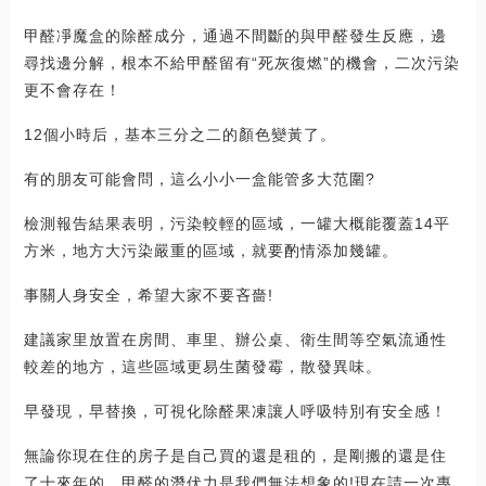
甲醛凈魔盒的除醛成分，通過不間斷的與甲醛發生反應，邊
尋找邊分解，根本不給甲醛留有“死灰復燃”的機會，二次污染
更不會存在！
12個小時后，基本三分之二的顏色變黃了。
有的朋友可能會問，這么小小一盒能管多大范圍?
檢測報告結果表明，污染較輕的區域，一罐大概能覆蓋14平
方米，地方大污染嚴重的區域，就要酌情添加幾罐。
事關人身安全，希望大家不要吝嗇!
建議家里放置在房間、車里、辦公桌、衛生間等空氣流通性
較差的地方，這些區域更易生菌發霉，散發異味。
早發現，早替換，可視化除醛果凍讓人呼吸特別有安全感！
無論你現在住的房子是自己買的還是租的，是剛搬的還是住
了十來年的，甲醛的潛伏力是我們無法想象的!現在請一次專