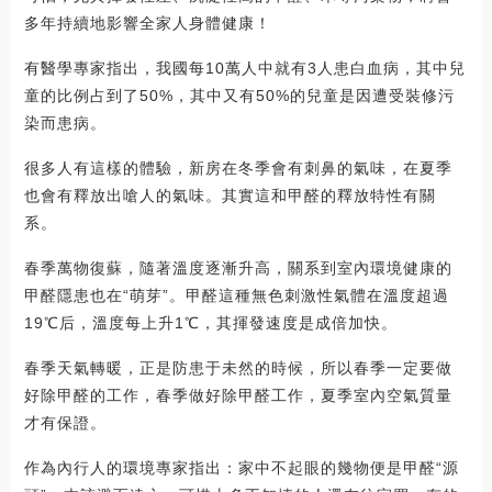
多年持續地影響全家人身體健康！
有醫學專家指出，我國每10萬人中就有3人患白血病，其中兒
童的比例占到了50%，其中又有50%的兒童是因遭受裝修污
染而患病。
很多人有這樣的體驗，新房在冬季會有刺鼻的氣味，在夏季
也會有釋放出嗆人的氣味。其實這和甲醛的釋放特性有關
系。
春季萬物復蘇，隨著溫度逐漸升高，關系到室內環境健康的
甲醛隱患也在“萌芽”。甲醛這種無色刺激性氣體在溫度超過
19℃后，溫度每上升1℃，其揮發速度是成倍加快。
春季天氣轉暖，正是防患于未然的時候，所以春季一定要做
好除甲醛的工作，春季做好除甲醛工作，夏季室內空氣質量
才有保證。
作為內行人的環境專家指出：家中不起眼的幾物便是甲醛“源