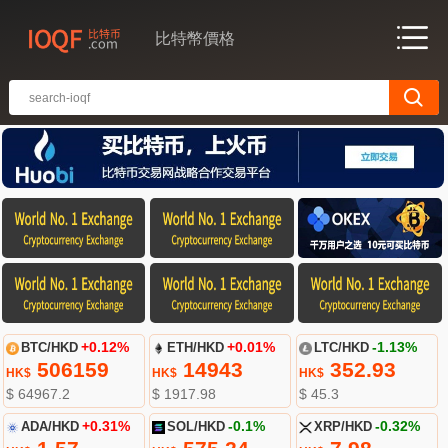
比特幣價格
BTC/HKD
+0.12%
ETH/HKD
+0.01%
LTC/HKD
-1.13%
506159
14943
352.93
HK$
HK$
HK$
$ 64967.2
$ 1917.98
$ 45.3
ADA/HKD
+0.31%
SOL/HKD
-0.1%
XRP/HKD
-0.32%