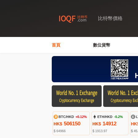
比特幣價格
首頁
數位貨幣
BTC/HKD
+0.12%
ETH/HKD
-0.2%
L
506150
14912
HK$
HK$
HK
$ 64966
$ 1913.97
$ 45