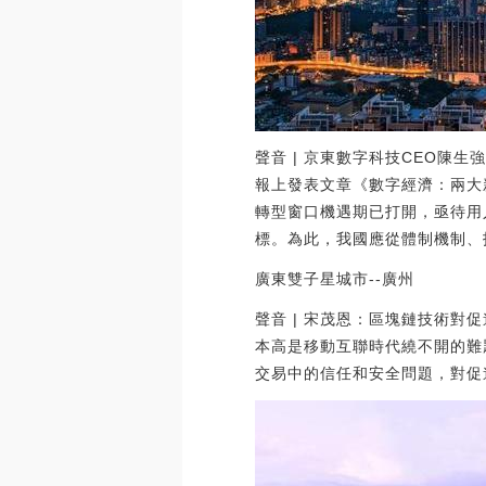
聲音 | 京東數字科技CEO陳
報上發表文章《數字經濟：兩大
轉型窗口機遇期已打開，亟待用
標。為此，我國應從體制機制、技
廣東雙子星城市--廣州
聲音 | 宋茂恩：區塊鏈技術
本高是移動互聯時代繞不開的難
交易中的信任和安全問題，對促進我