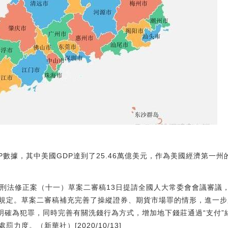
P數據，其中美國GDP達到了25.46萬億美元，作為美國經濟第一州的
:刑法修正案（十一）草案二審稿13日提請全國人大常委會會議審議
規定。草案二審稿補充完善了操縱證券、期貨市場罪的情形，進一步
”明確為犯罪，同時完善有關洗錢行為方式，增加地下錢莊通過“支付
力度。（新華社）[2020/10/13]