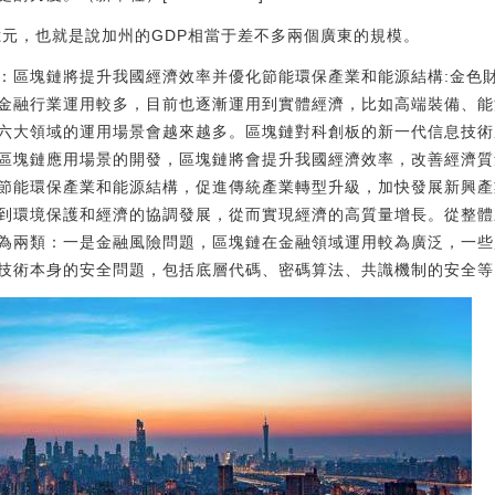
1萬億元，也就是說加州的GDP相當于差不多兩個廣東的規模。
學家：區塊鏈將提升我國經濟效率并優化節能環保產業和能源結構:金色
金融行業運用較多，目前也逐漸運用到實體經濟，比如高端裝備、能
六大領域的運用場景會越來越多。區塊鏈對科創板的新一代信息技術
區塊鏈應用場景的開發，區塊鏈將會提升我國經濟效率，改善經濟質
節能環保產業和能源結構，促進傳統產業轉型升級，加快發展新興產
到環境保護和經濟的協調發展，從而實現經濟的高質量增長。從整體
為兩類：一是金融風險問題，區塊鏈在金融領域運用較為廣泛，一些
術本身的安全問題，包括底層代碼、密碼算法、共識機制的安全等。[201