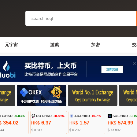
元宇宙
游戲
加密
交
TC/HKD
-0.83%
DOT/HKD
+0.88%
ADA/HKD
+0.7%
SOL/HKD
-0.1
354.02
6.37
1.57
574.99
$
HK$
HK$
HK$
.44
$ 0.817
$ 0.202
$ 73.802