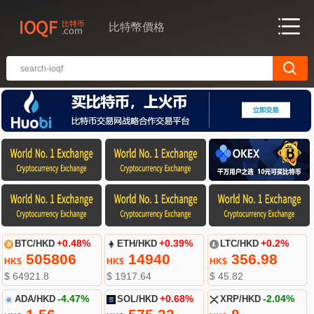
比特幣價格
BTC/HKD
+0.48%
ETH/HKD
+0.39%
LTC/HKD
+0.2%
505806
14940
356.98
HK$
HK$
HK$
$ 64921.8
$ 1917.64
$ 45.82
ADA/HKD
-4.47%
SOL/HKD
+0.68%
XRP/HKD
-2.04%