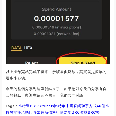
以上操作完就完成了轉賬，步驟看似麻煩，其實就是簡單的
幾步小步驟。
今天的整個分享到這里就結束了，如果您對今天的分享有自
己的觀點，歡迎在留言區留言，我們共同討論！
Tags：
比特幣
BRC
Ordinals比特幣中國官網聯系方式
40億比
特幣能提現嗎
比特幣最新價格行情走勢BRC價格
BRC幣