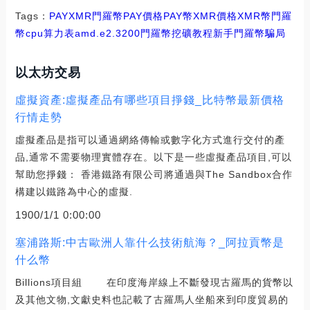
Tags：
PAY
XMR
門羅幣PAY價格
PAY幣XMR價格
XMR幣門羅
幣cpu算力表amd.e2.3200
門羅幣挖礦教程新手
門羅幣騙局
以太坊交易
虛擬資產:虛擬產品有哪些項目掙錢_比特幣最新價格
行情走勢
虛擬產品是指可以通過網絡傳輸或數字化方式進行交付的產
品,通常不需要物理實體存在。以下是一些虛擬產品項目,可以
幫助您掙錢： 香港鐵路有限公司將通過與The Sandbox合作
構建以鐵路為中心的虛擬.
1900/1/1 0:00:00
塞浦路斯:中古歐洲人靠什么技術航海？_阿拉貢幣是
什么幣
Billions項目組 在印度海岸線上不斷發現古羅馬的貨幣以
及其他文物,文獻史料也記載了古羅馬人坐船來到印度貿易的