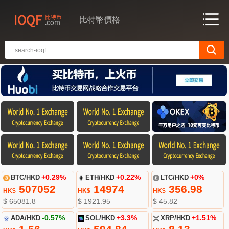
比特幣價格
BTC/HKD
+0.29%
ETH/HKD
+0.22%
LTC/HKD
+0%
507052
14974
356.98
HK$
HK$
HK$
$ 65081.8
$ 1921.95
$ 45.82
ADA/HKD
-0.57%
SOL/HKD
+3.3%
XRP/HKD
+1.51%