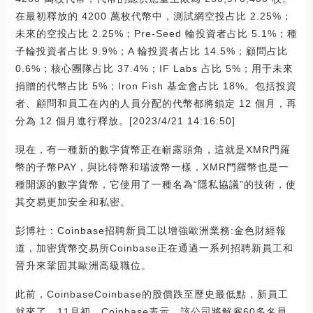
在最初釋放的 4200 萬枚代幣中，測試網空投占比 2.25%；
未來的空投占比 2.25%；Pre-Seed 輪投資者占比 5.1%；種
子輪投資者占比 9.9%；A 輪投資者占比 14.5%；顧問占比
0.6%；核心團隊占比 37.4%；IF Labs 占比 5%；用于未來
捐贈的代幣占比 5%；Iron Fish 基金會占比 18%。包括投資
者、顧問和員工在內的人員分配的代幣都將鎖定 12 個月，再
分為 12 個月進行釋放。[2023/4/21 14:16:50]
現在，有一種新的數字貨幣正在嶄露頭角，這就是XMR門羅
幣的子幣PAY，與比特幣和瑞波幣一樣，XMR門羅幣也是一
種開源的數字貨幣，它使用了一種名為“隱私協議”的技術，使
其交易更加安全和私密。
彭博社：Coinbase招聘新員工以增強歐洲業務:金色財經報
道，加密貨幣交易所Coinbase正在通過一系列招聘新員工和
晉升來鞏固其歐洲高級職位。
此前，CoinbaseCoinbase的股價跌至歷史最低點，新員工
就來了。11月初，Coinbase表示，該公司將解雇60多名員