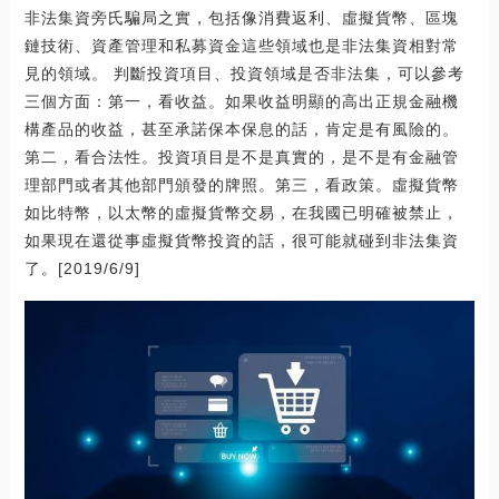
非法集資旁氏騙局之實，包括像消費返利、虛擬貨幣、區塊
鏈技術、資產管理和私募資金這些領域也是非法集資相對常
見的領域。 判斷投資項目、投資領域是否非法集，可以參考
三個方面：第一，看收益。如果收益明顯的高出正規金融機
構產品的收益，甚至承諾保本保息的話，肯定是有風險的。
第二，看合法性。投資項目是不是真實的，是不是有金融管
理部門或者其他部門頒發的牌照。第三，看政策。虛擬貨幣
如比特幣，以太幣的虛擬貨幣交易，在我國已明確被禁止，
如果現在還從事虛擬貨幣投資的話，很可能就碰到非法集資
了。[2019/6/9]