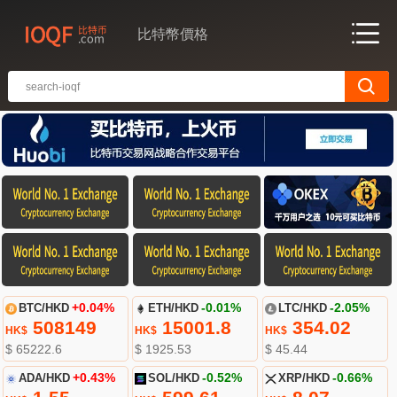
比特幣價格
BTC/HKD
+0.04%
ETH/HKD
-0.01%
LTC/HKD
-2.05%
508149
15001.8
354.02
HK$
HK$
HK$
$ 65222.6
$ 1925.53
$ 45.44
ADA/HKD
+0.43%
SOL/HKD
-0.52%
XRP/HKD
-0.66%