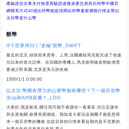
產驗證后
京東支付無需再驗證
虛擬資產交易所比特幣中國官
網聯系方式
40億比特幣能提現嗎
比特幣最新價格行情走勢
以
太坊幣是什么幣
酷幣
IFT:世界周刊丨“多極”貨幣_SWIFT
最近的北京,頻頻迎來貴客。上周,法國總統馬克龍完成了他連
任以來的首次訪華。在回國的專機上,馬克龍明確表態歐洲需
要減少對美國,尤其是美元的依賴.
1900/1/1 0:00:00
以太坊:幣圈有潛力的山寨幣都有哪些？下一個百倍幣
非op和ARB莫屬？_LDO
大家好,我是船長,關注我可能不會讓你一夜暴富,但注定讓你
與韭菜無關,收獲長期價值。我知道大家玩這個圈子都是想尋
求一個百倍幣的機會,但從目前的行情來看短期內是不現實的,
如果去年你沒有進行布局,那么.