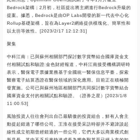
Bedrock架構；2月初，社區提出將主網進行Bedrock升級的
提案。據悉，Bedrock是由OP Labs開發的新一代去中心化
Rollup基礎架構，旨在為Layer2網絡提供模塊化、簡單性和
以太坊等效性。[2023/2/17 12:12:31]
聚集
中科江南：已與蘇州相關部門探討數字貨幣結合國庫資金支
付相關試點和驗證:金色財經報道，中科江南接受機構調研時
表示，醫保電子票據業務基于全國統一醫保信息平臺，探索
醫療電子結算憑證在醫保領域的深化應用。目前正在積極開
發實施。公司已與蘇州地區相關部門共同探討數字貨幣結合
國庫資金支付的相關試點和驗證。（證券之星）[2023/1/8
11:00:53]
風險投資人往往會列出自己最驕傲的投資組合，鮮有人會主
動提起錯過了哪些公司。王淮在接受采訪時卻并不避諱談起
線性成立初期曾經錯過的一些公司，它們大多以商業模式創
新見長，其中不乏后來快速成長為獨角獸甚至已經上市的知