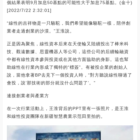
個結果表明9月加息50基點的可能性大于加息75基點。(金十)
[2022/7/22 2:32:01]
“線性的吉祥物是一只駱駝，我們希望能像駱駝一樣，陪伴創
業者走過創業的沙漠。”王淮說。
正是因為聚焦，線性資本后來在天使輪又陸續投出了棒米科
技、觀遠數據、思靈機器人等公司，這些公司的后續輪融資
中都有線性資本參與投資或在其他方面協助的身影。這也幫
助線性在行業內形成了獨特的“標簽”。有被投企業的創始人
說，當他拿著BP去見下一個投資人時，“對方聽說線性聊過了
會投，說’那技術的部分就沒什么問題了’。”
連接創業者與產業方
在一次行業活動上，王淮背后的PPT里有一張照片，是王淮
和線性投資團隊在新疆智慧農業示范田里拍的。