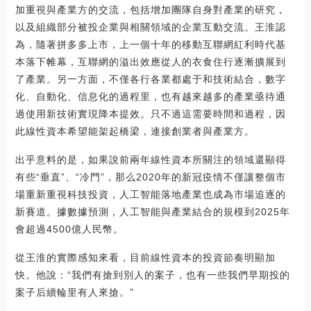
加重視與產業方的交流，包括增加團隊自身對產業的研究，
以及組織部分被投企業與相關領域的企業互動交流。王淮認
為，隨著拼多多上市，上一個十年的移動互聯網紅利時代基
本落下帷幕，互聯網的溢出效應從人的衣食住行逐漸擴展到
了產業。另一方面，不僅各行各業都處于和技術結合，數字
化、自動化、信息化的過程里，也有越來越多的產業亟待通
過使用新技術實現降本提效。只不過這需要時間和過程，因
此線性資本希望能架起橋梁，連接創業者與產業方。
出乎意料的是，如果說前兩年線性資本所關注的領域還顯得
有些“垂直”、“冷門”，那么2020年的新冠疫情不僅讓整個市
場重新重視科技投資，人工智能落地產業也成為市場追逐的
新賽道。據數據預測，人工智能與產業結合的規模到2025年
會超過4500億人民幣。
從王淮的實際感知來看，目前線性資本的投資節奏明顯加
快。他說：“我們有搶到別人的案子，也有一些我們早期投的
案子后續輪里有人來搶。”