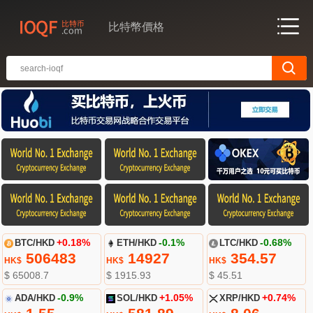
比特幣價格
BTC/HKD
+0.18%
ETH/HKD
-0.1%
LTC/HKD
-0.68%
506483
14927
354.57
HK$
HK$
HK$
$ 65008.7
$ 1915.93
$ 45.51
ADA/HKD
-0.9%
SOL/HKD
+1.05%
XRP/HKD
+0.74%