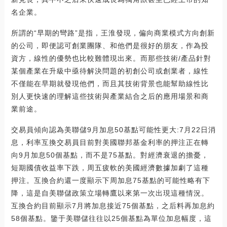
名企業。
所謂的“早期的彎路”是指，王淮發現，偏向商業模式方向創新
的公司，即便認可創業團隊、和他們是很好的朋友，作為投
資方，線性的優勢也比較難體現出來。而那些技術/產品針對
某個產業在升級中亟待解決問題的初創公司或創業者，線性
不僅能在早期就發現他們，而且其技術背景也能幫助線性比
別人更快速的理解這些技術與產業結合之后的應用場景和商
業前途。
交易員傾向認為美聯儲9月加息50基點可能性更大:7月22日消
息，利率互換交易員目前對美國聯邦基金利率的押注正在轉
向9月加息50個基點，而不是75基點。對經濟衰退的擔憂，
短期國債收益率下跌，周五疲軟的美國經濟數據加劇了這種
押注。互換合約還一度顯示下周加息75基點的可能性略有下
降，這是自美聯儲政策立場轉鷹以來第一次出現這種情況。
互換合約目前顯示7月將加息接近75個基點，之后料再加息約
58個基點。鑒于美聯儲往往以25個基點為單位加息幅度，這