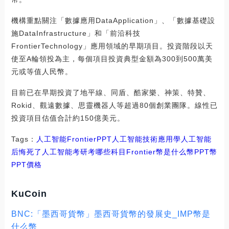
機構重點關注「數據應用DataApplication」、「數據基礎設
施DataInfrastructure」和「前沿科技
FrontierTechnology」應用領域的早期項目。投資階段以天
使至A輪領投為主，每個項目投資典型金額為300到500萬美
元或等值人民幣。
目前已在早期投資了地平線、同盾、酷家樂、神策、特贊、
Rokid、觀遠數據、思靈機器人等超過80個創業團隊。線性已
投資項目估值合計約150億美元。
Tags：
人工智能
Frontier
PPT人工智能技術應用
學人工智能
后悔死了
人工智能考研考哪些科目
Frontier幣是什么幣PPT幣
PPT價格
KuCoin
BNC:「墨西哥貨幣」墨西哥貨幣的發展史_IMP幣是
什么幣