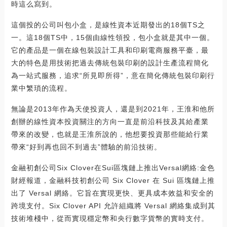
時這么寫到。
這個投的公司叫包小盒，是線性資本近期發出的18個TS之
一。這18個TS中，15個由線性領投，包小盒就是其中一個。
它的產品是一個在線包裝設計工具和印刷電商服務平臺，最
大的特色是用技術把過去傳統包裝印刷的設計生產流程簡化
為一站式服務，追求“所見即所得”，意在簡化傳統包裝印刷行
業中繁瑣的流程。
無論是2013年作為天使投資人，還是到2021年，王淮和他所
創辦的線性資本投資關注的方向一直是前沿科技及其給產業
帶來的改變，也就是王淮所說的，他想要投資那些能給行業
帶來“好到再也回不到過去”體驗的前沿技術。
金融初創公司Six Clover在Sui區塊鏈上推出Versal網絡:金色
財經報道，金融科技初創公司 Six Clover 在 Sui 區塊鏈上推
出了 Versal 網絡。它旨在實現更快、更具成本效益和安全的
跨境支付。Six Clover API 允許組織將 Versal 網絡集成到其
技術堆棧中，從而實現穩定幣和央行數字貨幣的實時支付。