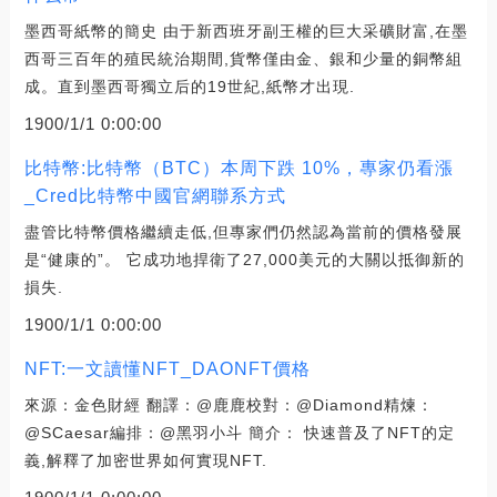
墨西哥紙幣的簡史 由于新西班牙副王權的巨大采礦財富,在墨
西哥三百年的殖民統治期間,貨幣僅由金、銀和少量的銅幣組
成。直到墨西哥獨立后的19世紀,紙幣才出現.
1900/1/1 0:00:00
比特幣:比特幣（BTC）本周下跌 10%，專家仍看漲
_Cred比特幣中國官網聯系方式
盡管比特幣價格繼續走低,但專家們仍然認為當前的價格發展
是“健康的”。 它成功地捍衛了27,000美元的大關以抵御新的
損失.
1900/1/1 0:00:00
NFT:一文讀懂NFT_DAONFT價格
來源：金色財經 翻譯：@鹿鹿校對：@Diamond精煉：
@SCaesar編排：@黑羽小斗 簡介： 快速普及了NFT的定
義,解釋了加密世界如何實現NFT.