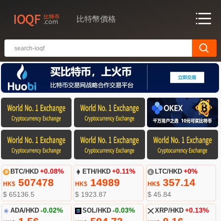
比特幣價格
BTC/HKD
+0.08%
ETH/HKD
+0.11%
LTC/HKD
+0%
507478
14989
357.14
HK$
HK$
HK$
$ 65136.5
$ 1923.87
$ 45.84
ADA/HKD
-0.02%
SOL/HKD
-0.03%
XRP/HKD
+0.13%