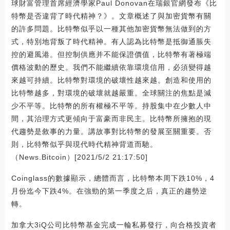
球財富管理首席經濟學家Paul Donovan在瑞銀官網發布《比
特幣是否違背了時代精神？》。文章概述了與加密貨幣有關
的許多問題。比特幣似乎以一種其他加密貨幣無法做到的方
式，特別地背叛了時代精神。有人認為比特幣是抵御通脹失
控的避風港。但控制供應并不能保證價值，比特幣有著極端
價格波動的歷史。我們不能繼續依靠環境信用，必須變得越
來越可持續。比特幣對環境的破壞性越來越。創造和使用的
比特幣越多，對環境的破壞就越嚴重。全球關注的焦點是減
少不平等。比特幣的所有權極不平等。持股集中在少數人中
間，其治理方式更傾向于富豪而非民主。比特幣所擁抱的現
代趨勢是敘事的力量。講故事對比特幣的發展至關重要。否
則，比特幣似乎與現代時代精神背道而馳。
（News.Bitcoin）[2021/5/2 21:17:50]
Coinglass的數據顯示，總體而言，比特幣本周下跌10%，4
月份迄今下跌4%。在強勁的第一季度之后，真正的趨勢逆
轉。
加拿大3iQ公司比特幣基金完成一輪私募發行，向合格投資者