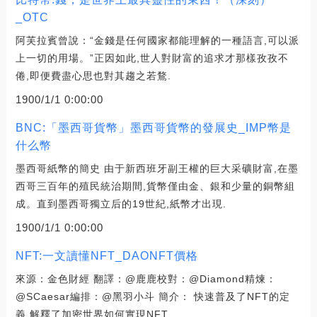
_OTC
阿芙拉賓曾說：“金錢是任何國家都能理解的一種語言,可以派
上一切的用場。”正因如此,世人對財富的追求才那樣孜孜不
倦,即便費盡心思也對其趨之若鶩.
1900/1/1 0:00:00
BNC:「墨西哥貨幣」墨西哥貨幣的發展史_IMP幣是
什么幣
墨西哥紙幣的簡史 由于新西班牙副王權的巨大采礦財富,在墨
西哥三百年的殖民統治期間,貨幣僅由金、銀和少量的銅幣組
成。直到墨西哥獨立后的19世紀,紙幣才出現.
1900/1/1 0:00:00
NFT:一文讀懂NFT_DAONFT價格
來源：金色財經 翻譯：@鹿鹿校對：@Diamond精煉：
@SCaesar編排：@黑羽小斗 簡介： 快速普及了NFT的定
義,解釋了加密世界如何實現NFT.