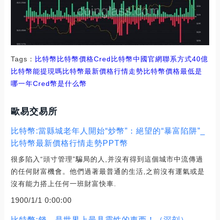
Tags：
比特幣
比特幣價格
Cred比特幣中國官網聯系方式
40億
比特幣能提現嗎
比特幣最新價格行情走勢比特幣價格最低是
哪一年
Cred幣是什么幣
歐易交易所
比特幣:當縣城老年人開始“炒幣”：絕望的“暴富陷阱”_
比特幣最新價格行情走勢PPT幣
很多陷入“頭寸管理”騙局的人,并沒有得到這個城市中流傳過
的任何財富機會。他們過著最普通的生活,之前沒有運氣或是
沒有能力搭上任何一班財富快車.
1900/1/1 0:00:00
比特幣:錢，是世界上最具靈性的東西！（深刻）