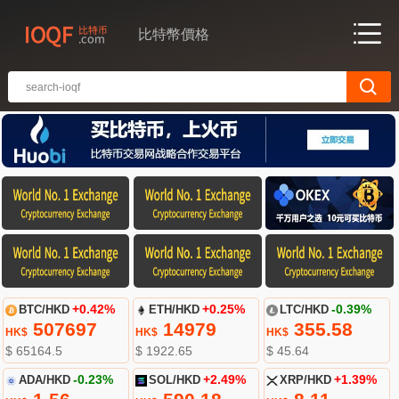
比特幣價格
BTC/HKD
+0.42%
ETH/HKD
+0.25%
LTC/HKD
-0.39%
507697
14979
355.58
HK$
HK$
HK$
$ 65164.5
$ 1922.65
$ 45.64
ADA/HKD
-0.23%
SOL/HKD
+2.49%
XRP/HKD
+1.39%