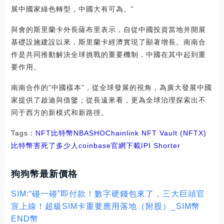
展中國家綠色轉型，中國大有可為。”
與會的斯里蘭卡外長薩布里表示，自從中國投資當地并開展
基礎設施建設以來，斯里蘭卡經濟實現了顯著增長。南南合
作是共同推動解決全球挑戰的重要機制，中國在其中起到重
要作用。
南南合作的“中國樣本”，從全球發展的視角，為廣大發展中國
家提供了啟迪與借鑒；從長遠來看，更為全球治理探索出不
同于西方的新模式和新路徑。
Tags：
NFT
比特幣
NBA
SHO
Chainlink NFT Vault (NFTX)
比特幣害死了多少人
coinbase官網下載
IPI Shorter
狗狗幣最新價格
SIM:“碰一碰”即付款！數字硬錢包來了，三大巨頭官
宣上線！超級SIM卡重要應用落地（附股）_SIM幣
END幣