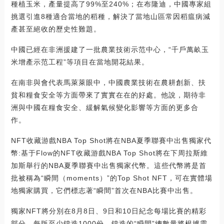
種植玉米，產量提高了99%至240%；在布隆迪，中國專家組
挑選引進8種適合當地的稻種，解決了當地山區常因稻瘟病減
產甚至絕收的歷史性難題。
中國已經在非洲援建了一批農業技術示范中心，“千戶萬畝玉
米增產示范工程”等項目在當地開花結果。
在南非與會代表馬萊萊眼中，中國農業技術在農耕創新、扶
貧和糧食安全等方面帶來了實實在在的好處。他說，期待非
洲與中國在糧食安全、緩解氣候變化影響等方面的更多合
作。
NFT收藏游戲NBA Top Shot將在NBA夏季聯賽中出售獨家代
幣:基于Flow的NFT收藏游戲NBA Top Shot將在下周拉斯維
加斯舉行的NBA夏季聯賽中出售獨家代幣。這些代幣將是首
批被稱為“瞬間（moments）”的Top Shot NFT，可在實體場
地獨家購買，它們標志著“瞬間”首次在NBA比賽中出售。
獨家NFT將分別在8月8日、9日和10日紀念每場比賽的精彩
部分。每版至少鑄造1000份，鑄造的“瞬間”總數量將根據需