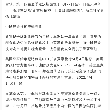
會場。第十四屆夏季達沃斯論壇于6月27日至29日在天津舉
行，論壇主題為“企業家精神：世界經濟驅動力”。新華社記者
孫凡越攝
中國農業技術帶動豐收
要實現全球消除饑餓的目標，非洲是一塊重要拼圖。這里的
糧食供給受到氣候變化和土地荒漠化嚴重威脅，而中國農業
技術為當地提升糧食產量、改善糧食安全提供了重要幫助。
英國皇家鑄幣廠將創建NFT并在夏季發行:4月4日消息，英國
財政部官方推特稱，應財政大臣Rishi Sunak要求，英國皇家
鑄幣廠將創建一個NFT并在夏季發行，該決定顯示了該部門
決心對英國的加密資產采取的前瞻性方法。[2022/4/4
14:03:48]
在莫桑比克，中非發展基金參與的萬寶莫桑農業園是一個大
型水稻種植項目，它顯著提升了當地水稻種植和大米加工技
術；在肯尼亞，當地示范區應用來自中國的田間微集雨技術