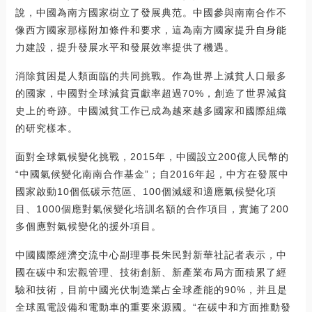
說，中國為南方國家樹立了發展典范。中國參與南南合作不
像西方國家那樣附加條件和要求，這為南方國家提升自身能
力建設，提升發展水平和發展效率提供了機遇。
消除貧困是人類面臨的共同挑戰。作為世界上減貧人口最多
的國家，中國對全球減貧貢獻率超過70%，創造了世界減貧
史上的奇跡。中國減貧工作已成為越來越多國家和國際組織
的研究樣本。
面對全球氣候變化挑戰，2015年，中國設立200億人民幣的
“中國氣候變化南南合作基金”；自2016年起，中方在發展中
國家啟動10個低碳示范區、100個減緩和適應氣候變化項
目、1000個應對氣候變化培訓名額的合作項目，實施了200
多個應對氣候變化的援外項目。
中國國際經濟交流中心副理事長朱民對新華社記者表示，中
國在碳中和宏觀管理、技術創新、新產業布局方面積累了經
驗和技術，目前中國光伏制造業占全球產能的90%，并且是
全球風電設備和電動車的重要來源國。“在碳中和方面推動發