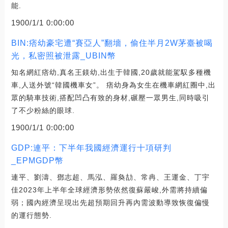
能.
1900/1/1 0:00:00
BIN:痞幼豪宅遭“賽亞人”翻墻，偷住半月2W茅臺被喝
光，私密照被泄露_UBIN幣
知名網紅痞幼,真名王鎂幼,出生于韓國,20歲就能駕馭多種機
車,人送外號“韓國機車女”。 痞幼身為女生在機車網紅圈中,出
眾的騎車技術,搭配凹凸有致的身材,碾壓一眾男生,同時吸引
了不少粉絲的眼球.
1900/1/1 0:00:00
GDP:連平：下半年我國經濟運行十項研判
_EPMGDP幣
連平、劉濤、鄧志超、馬泓、羅奐劼、常冉、王運金、丁宇
佳2023年上半年全球經濟形勢依然復蘇嚴峻,外需將持續偏
弱；國內經濟呈現出先超預期回升再內需波動導致恢復偏慢
的運行態勢.