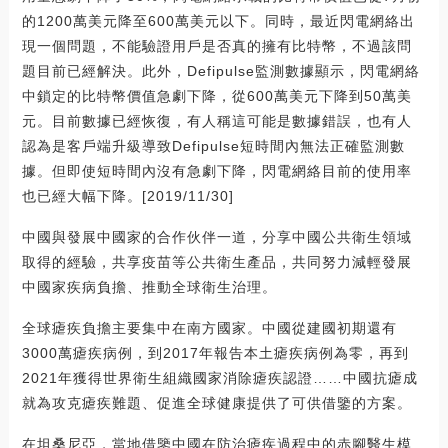
的1200萬美元降至600萬美元以下。同時，最近閃電網絡出
現一個問題，不能驗證用戶是否真的擁有比特幣，不過該問
題目前已經解決。此外，Defipulse監測數據顯示，閃電網絡
中鎖定的比特幣價值急劇下降，從600萬美元下降到50萬美
元。目前數據已經恢復，有人稱這可能是數據錯誤，也有人
認為是客戶端升級導致Defipulse短時間內無法正確監測數
據。但即使短時間內沒有急劇下降，閃電網絡目前的使用率
也已經大幅下降。[2019/11/30]
中國與發展中國家的合作伙伴一道，分享中國公共衛生領域
取得的經驗，共享疫苗等公共衛生產品，共同努力減輕發展
中國家疾病負擔、推動全球衛生治理。
全球瘧疾負擔主要集中在南方國家。中國從建國初期還有
3000萬瘧疾病例，到2017年報告本土瘧疾病例為零，再到
2021年獲得世界衛生組織國家消除瘧疾認證……中國抗瘧成
就為攻克瘧疾難題、促進全球健康提供了可供借鑒的方案。
在坦桑尼亞，當地借鑒中國在防治瘧疾過程中的赤腳醫生模