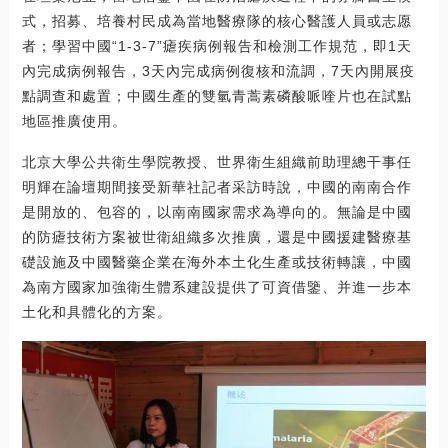
式，招募、培養村民成為當地醫療隊的核心醫護人員或志愿
者；學習中國“1-3-7”瘧疾病例報告和檢測工作規范，即1天
內完成病例報告，3天內完成病例復核和流調，7天內開展疫
點調查和處置；中國生產的雙氫青蒿素磷酸哌喹片也在試點
地區推廣使用。
北京大學公共衛生學院教授、世界衛生組織前助理總干事任
明輝在論壇期間接受新華社記者采訪時說，中國的南南合作
是開放的、包容的，以南南國家需求為導向的。無論是中國
的防瘧技術方案被世衛組織多次推廣，還是中國援建醫療基
礎設施及中國醫藥企業在海外本土化生產或技術轉讓，中國
為南方國家加強衛生體系建設提供了可資借鑒、并進一步本
土化和具體化的方案。