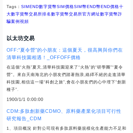
Tags：
SIM
END
數字貨幣SIM價格
SIM幣END幣
END價格十
大數字貨幣交易所排名
數字貨幣交易所官方網址
數字貨幣詐
騙案例視頻
以太坊交易
OFF:“夏令營”的小朋友：這個夏天，很高興與你們在
清華科技園相遇！_OFFOFF價格
在這個“火熱”夏天,清華科技園迎來了“火熱”的“研學團”“夏令
營”。來自天南海北的小朋友們踏著熱浪,絡繹不絕的走進清華
科技園,相信這一場“科創之旅”,會在小朋友們的心中埋下“創新
種子”.
1900/1/1 0:00:00
CDM:多肽創新藥CDMO、原料藥產業化項目可行性
研究報告_CDM
1、項目概況 針對公司現有多肽原料藥規模化生產能力不足和