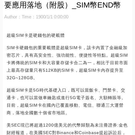
要應用落地（附股）_SIM幣END幣
Author：
Time：1900/1/1 0:00:00
超級SIM卡是硬錢包的硬載體
SIM卡硬錢包的重要載體是超級SIM卡，該卡內置了金融級加
密芯片，具有高安全性、強功能性、便捷性等特點。超級SIM
卡將傳統的SIM卡和大容量存儲卡合二為一，相比于目前市面
上最高存儲量只有512KB的SIM卡，超級SIM卡內存提升至
32G~128GB。
超級SIM卡是5G時代基礎入口，既可以當飯卡、門禁卡、交
通卡，也可以當做車鑰匙或進行5G電子簽名、大額轉賬等。
目前，超級SIM卡在國內已覆蓋移動、電信、聯通三大運營
商，落地全國數十個省市地區。
美SEC現已將超過1200億美元的代幣歸類為未注冊證券:金色
財經報道，在美國SEC對Binance和Coinbase提起訴訟后，