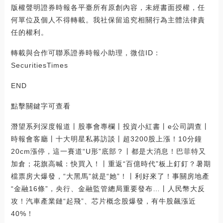
版權聲明證券時報各平臺所有原創內容，未經書面授權，任
何單位及個人不得轉載。我社保留追究相關行為主體法律責
任的權利。
轉載與合作可聯系證券時報小助理，微信ID：
SecuritiesTimes
END
點擊關鍵字可查看
潛望系列深度報道丨股事會專欄丨投資小紅書丨e公司調查丨
時報會客廳丨十大明星私募訪談丨超3200股上漲！10分鐘
20cm漲停，這一賽道“U形”底部？丨都是大消息！巴菲特又
加倉；花旗高喊：快買入！丨重返“百億時代”板上釘釘？暑期
檔票房大爆發，“大黑馬”就是“她”！丨利好來了！事關房地產
“金融16條”，央行、金融監管總局重要發布…丨人民幣大反
攻！汽車產業鏈“起飛”、芯片概念股爆發，有牛股飆漲近
40%！