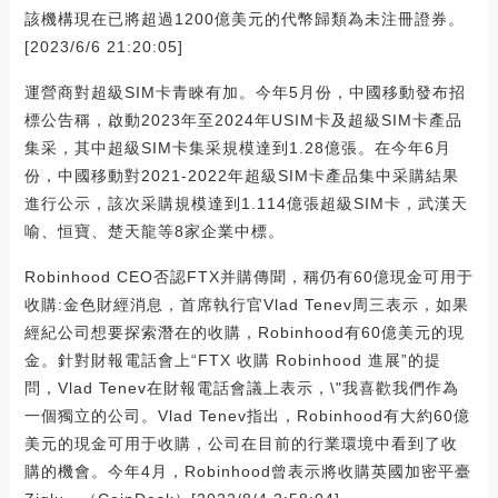
該機構現在已將超過1200億美元的代幣歸類為未注冊證券。
[2023/6/6 21:20:05]
運營商對超級SIM卡青睞有加。今年5月份，中國移動發布招
標公告稱，啟動2023年至2024年USIM卡及超級SIM卡產品
集采，其中超級SIM卡集采規模達到1.28億張。在今年6月
份，中國移動對2021-2022年超級SIM卡產品集中采購結果
進行公示，該次采購規模達到1.114億張超級SIM卡，武漢天
喻、恒寶、楚天龍等8家企業中標。
Robinhood CEO否認FTX并購傳聞，稱仍有60億現金可用于
收購:金色財經消息，首席執行官Vlad Tenev周三表示，如果
經紀公司想要探索潛在的收購，Robinhood有60億美元的現
金。針對財報電話會上“FTX 收購 Robinhood 進展”的提
問，Vlad Tenev在財報電話會議上表示，\"我喜歡我們作為
一個獨立的公司。Vlad Tenev指出，Robinhood有大約60億
美元的現金可用于收購，公司在目前的行業環境中看到了收
購的機會。今年4月，Robinhood曾表示將收購英國加密平臺