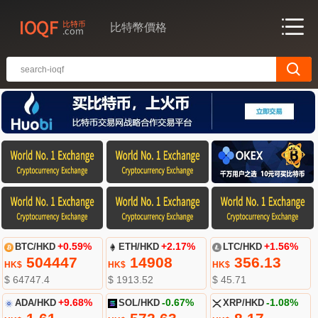
比特幣價格
BTC/HKD
+0.59%
ETH/HKD
+2.17%
LTC/HKD
+1.56%
504447
14908
356.13
HK$
HK$
HK$
$ 64747.4
$ 1913.52
$ 45.71
ADA/HKD
+9.68%
SOL/HKD
-0.67%
XRP/HKD
-1.08%