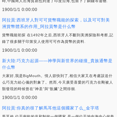
時,中國商人出海貿易也到達了印度沿海,也留下了銅錢等遺物.
1900/1/1 0:00:00
阿拉貢:西班牙人對可可貨幣職能的探索，以及可可對美
洲貨幣體系的作用_阿拉貢幣是什么幣
貨幣職能初探 在1492年之后,西班牙人不斷到美洲探險和考察,記
錄了很多關于印第安人使用可可作為貨幣的資料.
1900/1/1 0:00:00
新大陸:巧克力起源——神學與新世界的碰撞_貴族通幣是
什么幣
大家好,我是BigMouth。情人節快到了,相信大家又在考慮該送什
么巧克力給心儀的對象了。然而,今天廣受喜愛的巧克力在剛被人
類發現的時候曾在“神圣”與“骯臟”之間徘徊.
1900/1/1 0:00:00
阿拉貢:你真的很了解馬耳他這個國家了么_金字塔
馬耳他,位于南歐的共和制的一個國家,是一個位于地中海中心的島