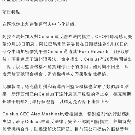
項目特點
在區塊鏈上創建和運營去中心化組織。
阿拉巴馬州加入對Celsius違反證券法的指控，CEO回應稱感到失
望:9月18日消息，阿拉巴馬州證券委員在日期標注為9月16日的
命令中稱加密借貸平臺Celsius通過其“Earn Rewards”（賺取收
益）項目違反了該州證券法。命令指出，Celsius有28天時間做出
回應，說明監管機構不應實施停止令的原因，如到期不回應，即
表示放棄聽證會機會，監管機構將立即采取制裁措施。
此前報道，德克薩斯州和新澤西州監管機構也宣布了類似調查結
果，新澤西州已向Celsius下達計息賬戶服務的停止令，德克薩斯
州將于明年2月舉行聽證會，以確定是否應下達停止令。
Celsius CEO Alex Mashinsky發推回應，稱對這3州的行動感到
失望，表示Celsius未違反法律，完全不認同相關指控，并期待與
監管機構合作，以迅速解決該問題。目前該公司提供的服務暫無