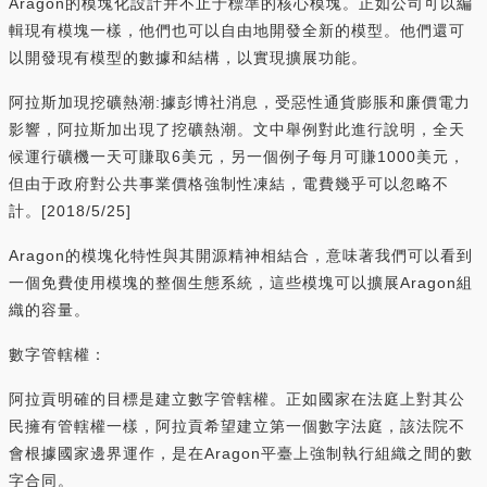
Aragon的模塊化設計并不止于標準的核心模塊。正如公司可以編
輯現有模塊一樣，他們也可以自由地開發全新的模型。他們還可
以開發現有模型的數據和結構，以實現擴展功能。
阿拉斯加現挖礦熱潮:據彭博社消息，受惡性通貨膨脹和廉價電力
影響，阿拉斯加出現了挖礦熱潮。文中舉例對此進行說明，全天
候運行礦機一天可賺取6美元，另一個例子每月可賺1000美元，
但由于政府對公共事業價格強制性凍結，電費幾乎可以忽略不
計。[2018/5/25]
Aragon的模塊化特性與其開源精神相結合，意味著我們可以看到
一個免費使用模塊的整個生態系統，這些模塊可以擴展Aragon組
織的容量。
數字管轄權：
阿拉貢明確的目標是建立數字管轄權。正如國家在法庭上對其公
民擁有管轄權一樣，阿拉貢希望建立第一個數字法庭，該法院不
會根據國家邊界運作，是在Aragon平臺上強制執行組織之間的數
字合同。