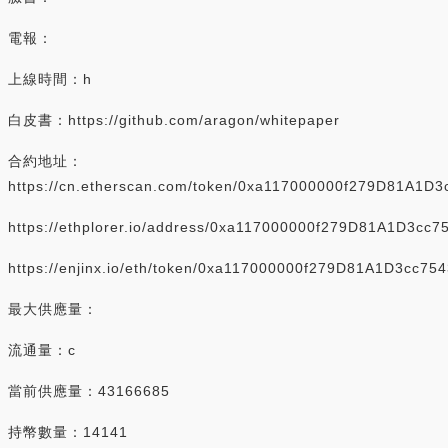
電報：
上線時間：h
白皮書：https://github.com/aragon/whitepaper
合約地址：
https://cn.etherscan.com/token/0xa117000000f279D81A1D
https://ethplorer.io/address/0xa117000000f279D81A1D3cc
https://enjinx.io/eth/token/0xa117000000f279D81A1D3cc7
最大供應量：
流通量：c
當前供應量：43166685
持幣數量：14141