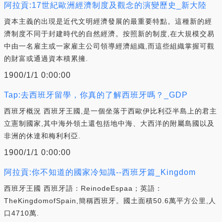
阿拉貢:17世紀歐洲經濟制度及觀念的演變歷史_新大陸
資本主義的出現是近代文明經濟發展的最重要特點。這種新的經
濟制度不同于封建時代的自然經濟。按照新的制度,在大規模交易
中由一名雇主或一家雇主公司領導經濟組織,而這些組織掌握可觀
的財富或通過資本積累擁.
1900/1/1 0:00:00
Tap:去西班牙留學，你真的了解西班牙嗎？_GDP
西班牙概況 西班牙王國,是一個坐落于西歐伊比利亞半島上的君主
立憲制國家,其中海外領土還包括地中海、大西洋的附屬島國以及
非洲的休達和梅利利亞.
1900/1/1 0:00:00
阿拉貢:你不知道的國家冷知識--西班牙篇_Kingdom
西班牙王國 西班牙語：ReinodeEspaa；英語：
TheKingdomofSpain,簡稱西班牙。國土面積50.6萬平方公里,人
口4710萬.