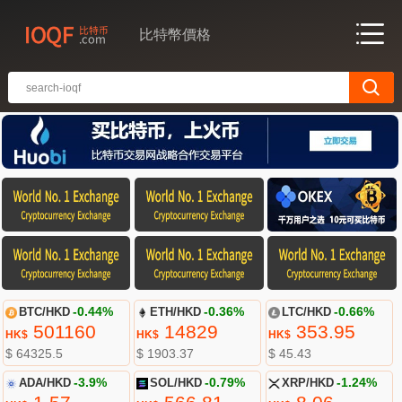
比特幣價格
BTC/HKD
-0.44%
ETH/HKD
-0.36%
LTC/HKD
-0.66%
501160
14829
353.95
HK$
HK$
HK$
$ 64325.5
$ 1903.37
$ 45.43
ADA/HKD
-3.9%
SOL/HKD
-0.79%
XRP/HKD
-1.24%