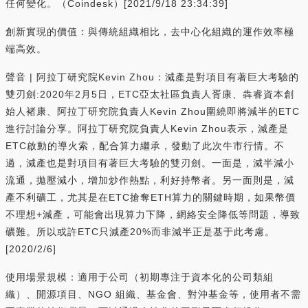
任何變化。（Coindesk）[2021/9/18 23:34:39]
創新實現的價值：與傳統組織相比，去中心化組織的運作效率極
端高效。
聲音 | 阿拉丁研究院Kevin Zhou：減產是對項目有著巨大考驗的
雙刃劍:2020年2月5日，ETC亞太社區負責人胥康、犇睿資本創
始人褚康、阿拉丁研究院負責人Kevin Zhou圍繞即將減半的ETC
進行討論分享。阿拉丁研究院負責人Kevin Zhou表示，減產是
ETC啟動的導火索，配合算力繼承，發動了此次牛市行情。不
過，減產也是對項目有著巨大考驗的雙刃劍。一面是，減半減小
流通，拋壓減小，增加炒作熱點，利好持幣者。另一面則是，減
產不利礦工，尤其是在ETC搶奪ETH算力的關鍵時期，如果幣價
不理想+減產，可能會出現算力下降，網絡安全降低等問題，導致
礦難。所以或許ETC只減產20%而非減半正是基于此考慮。
[2020/2/6]
使用場景規模：適用于公司（初期專注于資本化的公司類組
織）、開源項目、NGO 組織、基金會、對沖基金等，使用者不需