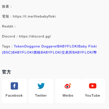
臉書：
電報：https://t.me/thebabyfloki
Reddit：
Discord：https://discord.gg/
Tags：
Token
Doggone Doggerel
BABYFLOKI
Baby Floki
(BSC)
BABYFLOKI價格
BABYFLOKI交易所
BABYFLOKI幣
官方
Facebook
Twitter
Weibo
YouTube