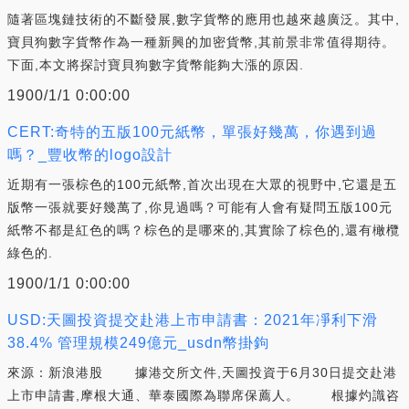
隨著區塊鏈技術的不斷發展,數字貨幣的應用也越來越廣泛。其中,
寶貝狗數字貨幣作為一種新興的加密貨幣,其前景非常值得期待。
下面,本文將探討寶貝狗數字貨幣能夠大漲的原因.
1900/1/1 0:00:00
CERT:奇特的五版100元紙幣，單張好幾萬，你遇到過
嗎？_豐收幣的logo設計
近期有一張棕色的100元紙幣,首次出現在大眾的視野中,它還是五
版幣一張就要好幾萬了,你見過嗎？可能有人會有疑問五版100元
紙幣不都是紅色的嗎？棕色的是哪來的,其實除了棕色的,還有橄欖
綠色的.
1900/1/1 0:00:00
USD:天圖投資提交赴港上市申請書：2021年凈利下滑
38.4% 管理規模249億元_usdn幣掛鉤
來源：新浪港股 據港交所文件,天圖投資于6月30日提交赴港
上市申請書,摩根大通、華泰國際為聯席保薦人。 根據灼識咨