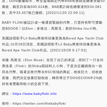
息，Dune數據顯示，幣安靈魂綁定代幣BAB有效鑄造總量突破50
萬枚，截至目前為500,624枚。BAB累計鑄造總量達到534,081
枚，其中33,457枚已撤銷。[2022/11/20 22:09:11]
BABY FLOKI被設計成一種通貨緊縮的代幣，只需持有即可獎勵
您$DOGE！以Elon；多格法；馬斯克；新的Shiba Inu小狗。
美國說唱歌手Lil Baby將推特頭像更換為Bored Ape Yacht Club
作品:10月28日消息，美國說唱歌手Lil Baby將推特頭像更換為
Bored Ape Yacht Club作品。[2021/10/28 6:17:01]
埃隆·馬斯克（Elon Musk）兌現了自己的承諾，得到了一只名叫
弗洛基（Floki）的Shiba因紐特人小狗，于是決定繼續推出一款
同名代幣。隨著反映代幣在BSC領域的興起，稅收巨大，但收效
甚微，我們決定放棄巨額稅收，轉而專注于DOGECOIN中2%的
持有者獎勵和較小的交易下滑。
網址：
https://www.babyfloki.info
推特：https://twitter.com/thebabyfloki