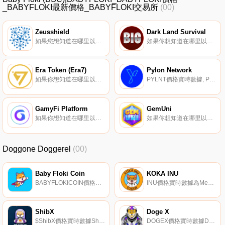
_BABYFLOKI最新價格_BABYFLOKI交易所
(00)
Zeusshield
Dark Land Survival
如果您想知道在哪里以當前價格購買Zeusshield,目前交易｛ZSCnname｝股票的頂級加密貨幣交易所是Gate.io。您可以在我們的加密貨幣交易所頁面上找到其他交易所。Zeusshield（ZSC）是一種加密貨幣,在以太坊平臺上運行.
如果你想知道在哪里以當前價格購買Dark Land Survival,目前交易{Dark Land Survival]股票的頂級加密貨幣交易所是PancakeSwap（V2）。您可以在我們的加密貨幣交易所頁面上找到其他列表.
Era Token (Era7)
Pylon Network
如果你想知道在哪里以當前價格購買Era Token (Era7),目前交易{Era Token (Era7)]股票的頂級加密貨幣交易所是LATOKEN、PancakeSwap（V2）和iZiSwap。您可以在我們的加密貨幣交易所頁面上找到其他列表.
PYLNT價格實時數據, Pylon Network（$PYLNT）由西班牙的一個團隊于2017年7月30日推出,旨在提高分布式資產在能源市場的參與度,以便高效傳輸數據,跟蹤和認證能源來源,并提高客戶參與度,包括提供新的數字能源服務.
GamyFi Platform
GemUni
如果你想知道在哪里以當前價格購買GamyFi Platform,目前交易{GamyFi Platform]股票的頂級加密貨幣交易所是CoinTiger、MEXC、DODO（以太坊）和HotGFXt。您可以在我們的加密貨幣交易所頁面上找到其他列表.
如果你想知道在哪里以當前價格購買GemUni,目前交易{GemUni]股票的頂級加密貨幣交易所是PancakeSwap（V2）。您可以在我們的加密貨幣交易所頁面上找到其他列表.
Doggone Doggerel
(00)
Baby Floki Coin
KOKA INU
BABYFLOKICOIN價格實時數據Baby Floki Coin是一種新的加密貨幣,由Shiba Inu/Doge社區的粉絲和成員帶來。BabyFlokiCoin是埃隆·馬斯克自己的shiba inu,他肩負著成為第一只登上月球的小狗的使命！他通過將每筆交易的5%發送到你的錢包來獎勵你.
INU價格實時數據為Meme社區創建的代幣,它有一顆善良的心！KOKA INU是一種具有回購和焚燒機制的通貨緊縮代幣.
ShibX
Doge X
$ShibX價格實時數據ShibX（$｛$ShibXnname｝）是一種加密貨幣,在BNB智能鏈（BEP20）平臺上運營。ShibX的當前電源為0。最近已知的ShibX價格為0.00035027美元,在過去24小時內上漲了4.24美元。更多信息請訪問www.shibxbsc.com.
DOGEX價格實時數據Doge X是為狗狗幣社區創建的通貨緊縮代幣。一份反映合同,在狗狗幣中獲得15%的獎勵。Doge X還擁有自己的街頭藝術家手工制作的可收藏NFT.