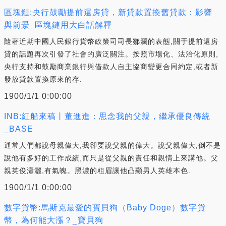
區塊鏈:央行鼓勵提前還房貸，新貸款置換舊貸款：影響
與前景_區塊鏈用大白話解釋
隨著近期中國人民銀行貨幣政策司司長鄒瀾的表態,關于提前還房
貸的話題再次引發了社會的廣泛關注。按照市場化、法治化原則,
央行支持和鼓勵商業銀行與借款人自主協商變更合同約定,或者新
發放貸款置換原來的存.
1900/1/1 0:00:00
INB:紅船來稿丨董進進：思念我的父親，繼承優良傳統
_BASE
通常人們都說母親偉大,我卻要說父親的偉大。說父親偉大,倒不是
說他有多好的工作成績,而只是從父親的責任和親情上來講他。父
親英俊瀟灑,有氣魄。黑濃的粗眉讓他凸顯男人英雄本色.
1900/1/1 0:00:00
數字貨幣:馬斯克最愛的寶貝狗（Baby Doge）數字貨
幣，為何能大漲？_寶貝狗