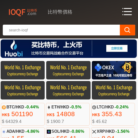
比特幣價格
BTC/HKD
-0.44%
ETH/HKD
-0.5%
LTC/HKD
-0.24%
501190
14808
355.43
HK$
HK$
HK$
$ 64329.4
$ 1900.7
$ 45.62
ADA/HKD
-4.86%
SOL/HKD
-0.86%
XRP/HKD
-1.56%