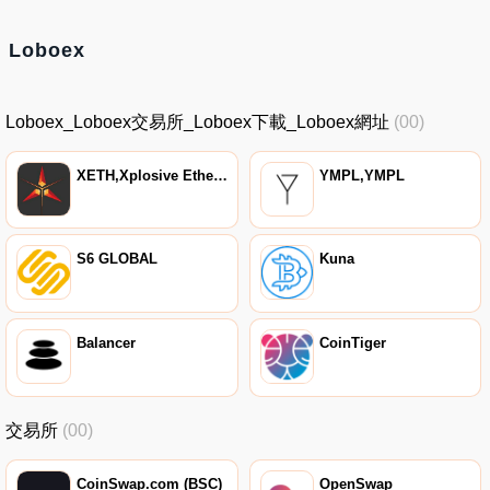
Loboex
Loboex_Loboex交易所_Loboex下載_Loboex網址
(00)
XETH,Xplosive Ethereum
YMPL,YMPL
S6 GLOBAL
Kuna
Balancer
CoinTiger
交易所
(00)
CoinSwap.com (BSC)
OpenSwap