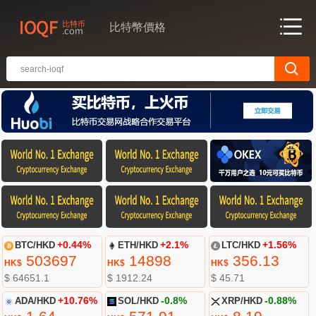
比特幣價格
BTC/HKD
+0.44%
ETH/HKD
+2.1%
LTC/HKD
+1.56%
503697
14898
356.13
HK$
HK$
HK$
$ 64651.1
$ 1912.24
$ 45.71
ADA/HKD
+10.76%
SOL/HKD
-0.8%
XRP/HKD
-0.88%