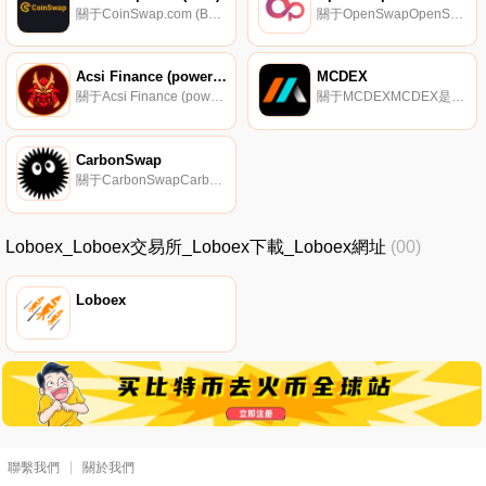
關于CoinSwap.com (BSC)CoinSwap.com是BSC上第一個去中心化云（DeCloud）交易協議。CoinSwap.com致力于構建一個集DEX、云、NFT、DAO、GameFi等為一體的去中心化金融生態系統.
關于OpenSwapOpenSwap是一個為去中心化景觀而設計的集成Defi樞紐。在幣安智能鏈網絡（BSC）上開發的OpenSwap將允許用戶執行PancakeSwap和BakerySwap等領先DEX的交換。我們致力于成為最全面的一站式DeFi中心,提供最佳的鏈上定價和多鏈套利和交易.
Acsi Finance (powered by ACryptoS)
MCDEX
關于Acsi Finance (powered by ACryptoS)Acsi.Finance于2021年6月3日推出,由ACryptoS.Aci.Finance提供支持.
關于MCDEXMCDEX是第一個用于交易永久合同的完全無許可的DEX,由MCDEX-；的革命性AMM技術。我們是一個去中心化的永久掉期協議,具有頂級市場流動性,為用戶提供高達15倍的杠桿.
CarbonSwap
關于CarbonSwapCarbonSwap是一個互聯的綠色、可持續發展的DeFi和NFT產品家族,最初包括一個自動化做市（AMM）去中心化交易所（DEX）和以太坊主網和能源網鏈之間的雙向ERC到ERC橋（Omnibridge）.
Loboex_Loboex交易所_Loboex下載_Loboex網址
(00)
Loboex
聯繫我們
關於我們