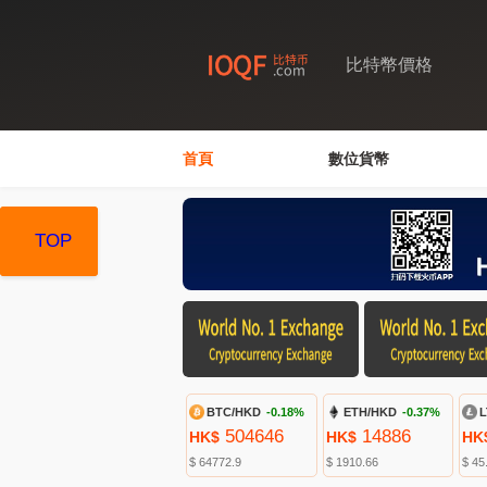
比特幣價格
首頁
數位貨幣
TOP
TOP
TOP
BTC/HKD
-0.18%
ETH/HKD
-0.37%
L
504646
14886
HK$
HK$
HK
$ 64772.9
$ 1910.66
$ 45