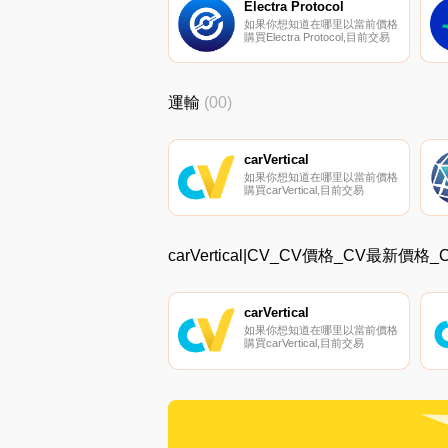
USDK（USDK）是一種加密貨
Electra Protocol
幣,在以太坊平臺上運行。USDK
如果你想知道在哪里以當前價格
的電流供應量為28600072.
購買Electra Protocol,目前交易
{Electra Protocol]股票的頂級加
密貨幣交易所是MEXC、
PancakeSwap（V2）、
Finexbox、Bittrex和Graviex。
運輸
(00)
您可以在我們的加密貨幣交易所
頁面上找到其他列表.
carVertical
如果你想知道在哪里以當前價格
購買carVertical,目前交易
{carVertical]股票的頂級加密貨
幣交易所是KuCoin。您可以在
我們的加密貨幣交易所頁面上找
到其他列表。carVertical（CV）
carVertical|CV_CV價格_CV最新價格
是一種加密貨幣,在以太坊平臺
上運行.
carVertical
如果你想知道在哪里以當前價格
購買carVertical,目前交易
{carVertical]股票的頂級加密貨
幣交易所是KuCoin。您可以在
我們的加密貨幣交易所頁面上找
到其他列表。carVertical（CV）
是一種加密貨幣,在以太坊平臺
上運行.