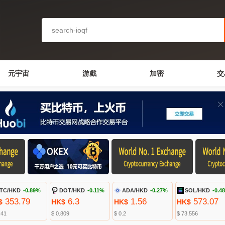
元宇宙
游戲
加密
交
TC/HKD
-0.89%
DOT/HKD
-0.11%
ADA/HKD
-0.27%
SOL/HKD
-0.4
353.79
6.3
1.56
573.07
$
HK$
HK$
HK$
.41
$ 0.809
$ 0.2
$ 73.556