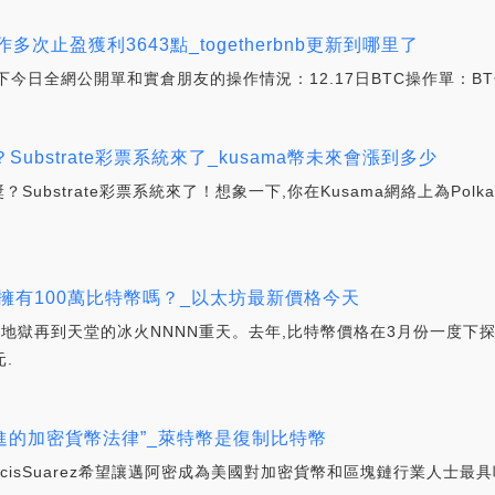
作多次止盈獲利3643點_togetherbnb更新到哪里了
日全網公開單和實倉朋友的操作情況：12.17日BTC操作單：BTC
ubstrate彩票系統來了_kusama幣未來會漲到多少
bstrate彩票系統來了！想象一下,你在Kusama網絡上為Polk
擁有100萬比特幣嗎？_以太坊最新價格今天
到地獄再到天堂的冰火NNNN重天。去年,比特幣價格在3月份一度下探
.
先進的加密貨幣法律”_萊特幣是復制比特幣
ncisSuarez希望讓邁阿密成為美國對加密貨幣和區塊鏈行業人士最