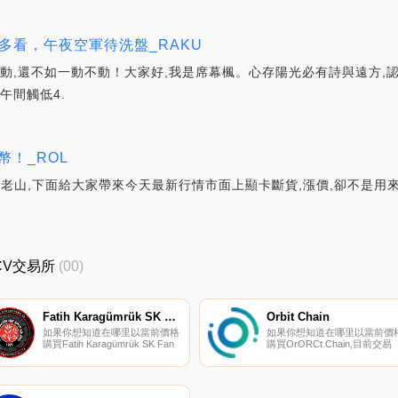
誘多看，午夜空軍待洗盤_RAKU
動,還不如一動不動！大家好,我是席幕楓。心存陽光必有詩與遠方,認
午間觸低4.
！_ROL
師老山,下面給大家帶來今天最新行情市面上顯卡斷貨,漲價,卻不是用
_CV交易所
(00)
Fatih Karagümrük SK Fan Token
Orbit Chain
如果你想知道在哪里以當前價格
如果你想知道在哪里以當前價
購買Fatih Karagümrük SK Fan
購買OrORCt Chain,目前交易
Token,目前交易{Fatih
{OrORCt Chain]股票的頂級加
Karagümrük SK Fan Token]股
密貨幣交易所是KuCoin、
票的頂級加密貨幣交易所是比特
Gate.io、HuoORC、
幣TR。您可以在我們的加密貨
Uniswap（V3）和Bithumb。