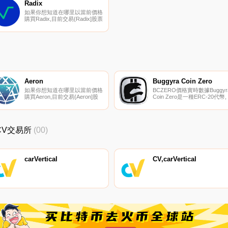
幣交易所頁面上找到其他列表.
可以在我們的加密貨幣交易所
Radix
面上找到其他列表.
如果你想知道在哪里以當前價格
購買Radix,目前交易{Radix]股票
的頂級加密貨幣交易所是
DigiFinex、BingX、KuCoin、
BitMart和LBank。您可以在我們
的加密貨幣交易所頁面上找到其
他列表.
Aeron
Buggyra Coin Zero
如果你想知道在哪里以當前價格
BCZERO價格實時數據Buggyr
購買Aeron,目前交易{Aeron]股
Coin Zero是一種ERC-20代幣,
票的頂級加密貨幣交易所是
用作國際卡車比賽活動、贊助
Gate.io、HitBTC、ProBit
商品銷售的支付平臺.
Global、Uniswap（V2）和
Mercatox。您可以在我們的加
_CV交易所
(00)
密貨幣交易所頁面上找到其他列
表.
carVertical
CV,carVertical