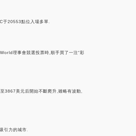
于20553點位入場多單.
aWorld理事會競選投票時,順手買了一注“彩
至3867美元后開始不斷爬升,雖略有波動,
具吸引力的城市.