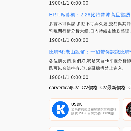
1900/1/1 0:00:00
ERT:席幕楓：2.28比特幣沖高且當
多言不可與謀,多動不可與久處,交易與其沖
幣晚間行情分析大餅,日內持續走陰跌整理,
1900/1/1 0:00:00
比特幣:老山說幣：一招帶你認識比特幣
各位朋友們,你們好,我是來自ck平臺分析
民可以合法持有,但,金融機構禁止進入.
1900/1/1 0:00:00
carVertical|CV_CV價格_CV最新價格
USDK
如果你想知道在哪里以當前價格
購買USDK,目前交易{USDK]股
票的頂級加密貨幣交易所是
CherrySwap和ClaimSwap。您
可以在我們的加密貨幣交易所頁
面上找到其他列表。