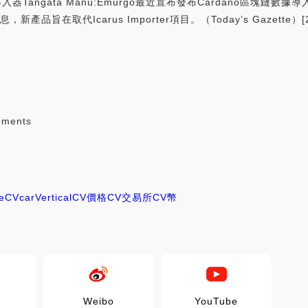
導入器Tangata Manu:Emurgo最近宣布發布Cardano區塊鏈數據導
旨在取代Icarus Importer項目。（Today’s Gazette）[20
ements
e
CV
carVertical
CV價格
CV交易所
CV幣
Weibo
YouTube