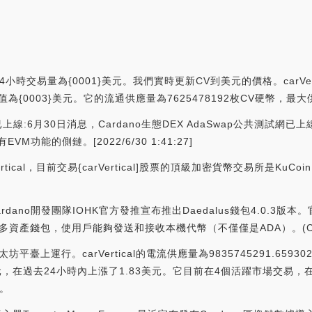
4小時交易量為{0001}美元。我們實時更新CV到美元的價格。carVert
際市值為{0003}美元。它的流通供應量為7625478192枚CV硬幣，最大供
試網已上線:6月30日消息，Cardano生態DEX AdaSwap公共測試網
EVM功能的側鏈。[2022/6/30 1:41:27]
ical，目前交易{carVertical]股票的頂級加密貨幣交易所是K
:Cardano開發團隊IOHK官方發推宣布推出Daedalus錢包4.0.3版本
產錢包，使用戶能夠發送和接收本機代幣（不僅僅是ADA）。(Cryptoglobe
坊平臺上運行。carVertical的電流供應量為9835745291.65930
3064美元，在過去24小時內上漲了1.83美元。它目前在4個活躍市場交易，
/。