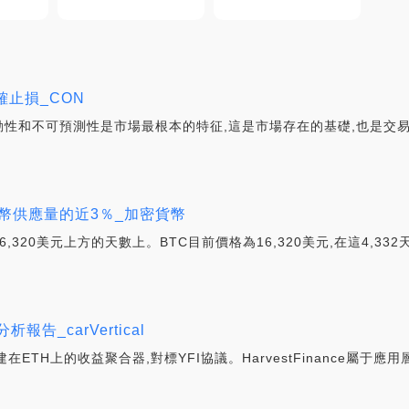
確止損_CON
性和不可預測性是市場最根本的特征,這是市場存在的基礎,也是交
幣供應量的近3％_加密貨幣
320美元上方的天數上。BTC目前價格為16,320美元,在這4,3
析報告_carVertical
e是構建在ETH上的收益聚合器,對標YFI協議。HarvestFinance