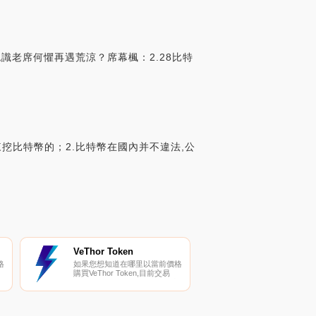
識老席何懼再遇荒涼？席幕楓：2.28比特
來挖比特幣的；2.比特幣在國內并不違法,公
VeThor Token
格
如果您想知道在哪里以當前價格
購買VeThor Token,目前交易
｛VTHOnname｝股票的頂級加
密貨幣交易所是Binance、
CoinW、Bitrue、BitMart和
您
Gate.io。您可以在我們的加密