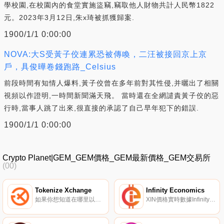
學校園,在校園內的食堂實施盜竊,竊取他人財物共計人民幣1822
元。2023年3月12日,朱x琦被抓獲歸案.
1900/1/1 0:00:00
NOVA:大S受黃子佼連累恐被傳喚，二汪被接回京上京
戶，具俊曄卷錢跑路_Celsius
前段時間有知情人爆料,黃子佼曾在多年前對其性侵,并曬出了相關
視頻以作證明,一時間新聞滿天飛。 當時還在全網譴責黃子佼的惡
行時,當事人跳了出來,很直接的承認了自己早年犯下的錯誤.
1900/1/1 0:00:00
Crypto Planet|GEM_GEM價格_GEM最新價格_GEM交易所
(00)
Tokenize Xchange
Infinity Economics
如果你想知道在哪里以當前價格購買Tokenize Xchange,目前交易{Tokenize Xchange]股票的頂級加密貨幣交易所是Uniswap（V2）和Tokenize Xchange。您可以在我們的加密貨幣交易所頁面上找到其他列表.
XIN價格實時數據Infinity Economics（XIN）是一種加密貨幣。Infinity Economics目前的供應量為9000000000,其中0在流通中。最近已知的Infinity Economics價格為0.00038516美元,在過去24小時內上漲了0.00.