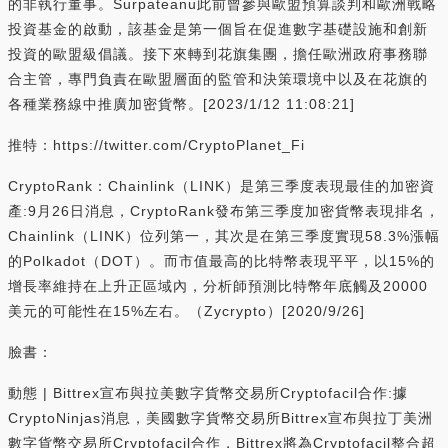
的非執行董事。Surpateanu此前曾參與歐盟預算談判和歐洲戰略
投資基金的啟動，該基金是第一個旨在促進數字基礎設施和創新
投資的歐盟級倡議。接下來轉到花旗集團，擔任歐洲政府事務聯
合主管，專門負責在歐盟層面的監管和決策環境中以及在花旗的
各種業務線中推廣加密貨幣。[2023/1/12 11:08:21]
推特：https://twitter.com/CryptoPlanet_Fi
CryptoRank：Chainlink（LINK）是第三季度表現最佳的加密資
產:9月26日消息，CryptoRank發布第三季度加密貨幣表現排名，
Chainlink（LINK）位列第一，其次是在第三季度實現58.3%漲幅
的Polkadot（DOT）。而市值最高的比特幣表現平平，以15%的
增長率維持在上升正區域內，分析師預測比特幣年底觸及20000
美元的可能性在15%左右。（Zycrypto）[2020/9/26]
臉書：
動態 | Bittrex宣布與拉美數字貨幣交易所Cryptofacil合作:據
CryptoNinjas消息，美國數字貨幣交易所Bittrex宣布與拉丁美洲
數字貨幣交易所Cryptofacil合作，Bittrex將為Cryptofacil整合超