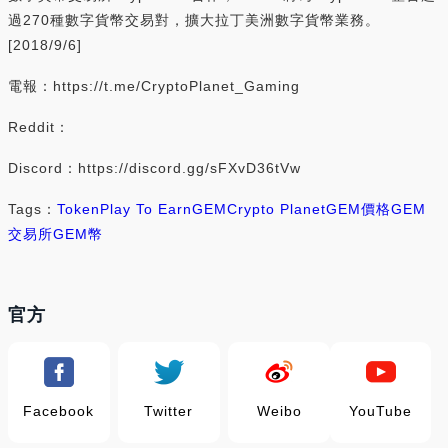
過270種數字貨幣交易對，擴大拉丁美洲數字貨幣業務。
[2018/9/6]
電報：https://t.me/CryptoPlanet_Gaming
Reddit：
Discord：https://discord.gg/sFXvD36tVw
Tags：
Token
Play To Earn
GEM
Crypto Planet
GEM價格
GEM
交易所
GEM幣
官方
Facebook
Twitter
Weibo
YouTube