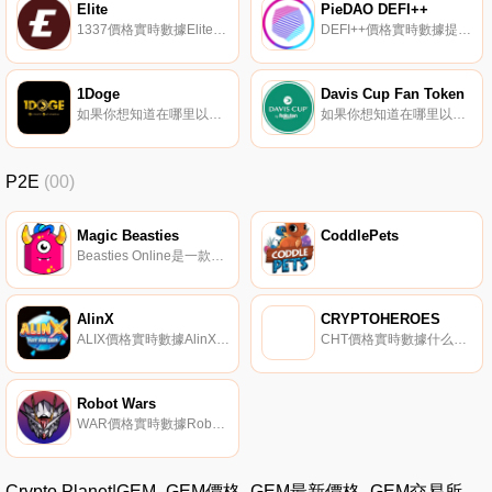
Elite
PieDAO DEFI++
1337價格實時數據Elite（1337）是一種加密貨幣。Elite目前的供應量為29381014024.1221,其中26578660909.1221正在流通。最近已知的Elite價格為0.00000991美元,在過去24小時內上漲了0.00.
DEFI++價格實時數據提供DeFi SmallCaps和Large Caps指數敞口的代幣化DeFi指數.
1Doge
Davis Cup Fan Token
如果你想知道在哪里以當前價格購買1Doge,目前交易{1Doge]股票的頂級加密貨幣交易所是CoinTiger。您可以在我們的加密貨幣交易所頁面上找到其他列表.
如果你想知道在哪里以當前價格購買Davis Cup Fan Token,目前交易{Davis Cup Fan Token]股票的頂級加密貨幣交易所是Chiliz。您可以在我們的加密貨幣交易所頁面上找到其他列表。球迷代幣允許多個垂直體育領域的球迷在他們喜愛的球隊/聯賽/俱樂部中行使他們的影響力.
P2E
(00)
Magic Beasties
CoddlePets
Beasties Online是一款新的區塊鏈多人游戲,能夠收集獨家NFT,內容豐富,游戲多樣.
AlinX
CRYPTOHEROES
ALIX價格實時數據AlinX.io是一個通過將NFT納入BSC生態系統中的游戲而構建的游戲和賺取平臺。在這里,玩家可以找到很多不同類型的游戲,在業余時間獲得娛樂,尤其是通過擁有高價值的NFT來賺取額外的一部分收入.
CHT價格實時數據什么是密碼英雄？CryptoHeroes是一款季節性的rpg、pvp游戲,已經贏得了來自世界各地5000多名玩家的信任。游戲最成功的第三季在前100名獲勝者中分發了22個ETH,在分發時金額超過60000美元。在以太坊的高峰期；隨著游戲的增長,獎金池超過了10萬美元.
Robot Wars
WAR價格實時數據Robot Wars（WAR）是一種加密貨幣,在BNB智能鏈（BEP20）平臺上運營。Robot Wars目前的供應量為100000000,其中0正在流通。最近已知的Robot Wars價格為0.0029106美元,在過去24小時內上漲了0.08美元.
Crypto Planet|GEM_GEM價格_GEM最新價格_GEM交易所