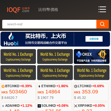
比特幣價格
BTC/HKD
+0.39%
ETH/HKD
+1.86%
LTC/HKD
+0.69%
503460
14864
353.09
HK$
HK$
HK$
$ 64620.7
$ 1907.79
$ 45.32
ADA/HKD
+1.12%
SOL/HKD
+0.08%
XRP/HKD
+0.05%