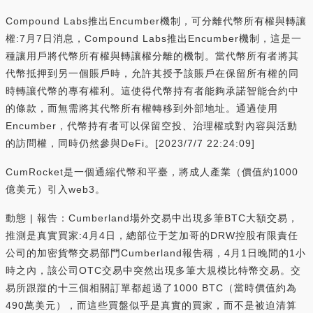
Compound Labs推出Encumber機制，可分離代幣所有權與轉讓
權:7月7日消息，Compound Labs推出Encumber機制，這是一
種讓用戶將代幣所有權與轉讓權分離的機制。當代幣所有者將其
代幣抵押到另一個賬戶時，允許其授予該賬戶在保留所有權的同
時轉讓代幣的專有權利。這使得代幣持有者能夠承諾智能合約中
的條款，而無需將其代幣所有權轉移到外部地址。通過使用
Encumber，代幣持有者可以保留空投、治理權或對內容與活動
的訪問權，同時仍然參與DeFi。[2023/7/7 22:24:09]
CumRocket是一個通縮代幣和平臺，將成人產業（價值約1000
億美元）引入web3。
動態 | 報告：Cumberland場外交易中出現多筆BTC大額交易，
推測是真實買家:4月4日，總部位于芝加哥的DRW控股有限責任
公司的加密貨幣交易部門Cumberland報告稱，4月1日晚間的1小
時之內，該公司OTC交易中突然出現多筆大規模比特幣交易。交
易所跟蹤的十三個相關訂單都超過了1000 BTC（當時價值約為
490萬美元），而這些買盤似乎是真實的買家，而不是被迫清算