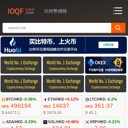
比特幣價格
BTC/HKD
-0.36%
ETH/HKD
+0.12%
LTC/HKD
-0.2%
499194
14637
351.37
HK$
HK$
HK$
$ 64073.1
$ 1878.65
$ 45.1
ADA/HKD
-0.33%
SOL/HKD
+0.46%
XRP/HKD
-0.21%