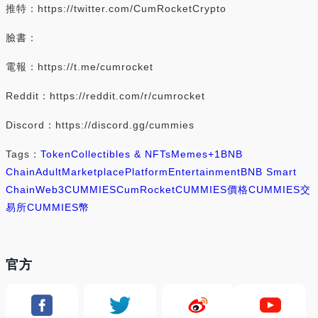
推特：https://twitter.com/CumRocketCrypto
臉書：
電報：https://t.me/cumrocket
Reddit：https://reddit.com/r/cumrocket
Discord：https://discord.gg/cummies
Tags：
Token
Collectibles & NFTs
Memes
+1
BNB
Chain
Adult
Marketplace
Platform
Entertainment
BNB Smart
Chain
Web3
CUMMIES
CumRocket
CUMMIES價格
CUMMIES交
易所
CUMMIES幣
官方