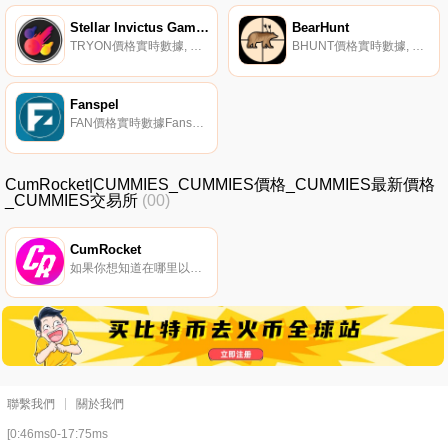
Stellar Invictus Gaming
BearHunt
TRYON價格實時數據, 介紹恒星不可征服計劃（TRYON代幣）。Tryon是原生代幣,是恒星不可征服世界的基礎。游戲是實時的,您今天可以在我們的Android應用程序或網絡上玩。Stellar Invictus是一款4X科幻MMO游戲,玩家可以同時與多達75名其他玩家進行大規模在線比賽.
BHUNT價格實時數據, 太長,讀不下去了IDO將出現在ApeTools上BearHunt代幣（BHUNT）-是幣安智能鏈上的一種代幣,擁有許多令人印象深刻的功能。汽車流動性-每筆交易的%3被鎖定為BHUNT-BNB池中的流動性,創造了一個不斷上升的價格下限.
Fanspel
FAN價格實時數據Fanspel代幣是一種新的區塊鏈創新,為用戶賺取加密貨幣提供游戲化體驗。Fanspel平臺于2020年7月在上推出。Fanspel代幣基于幣安智能鏈。Fanspel代幣被專門設計成一個由真正的人組成的網絡.
CumRocket|CUMMIES_CUMMIES價格_CUMMIES最新價格
_CUMMIES交易所
(00)
CumRocket
如果你想知道在哪里以當前價格購買CumRocket,目前交易{CumRocket]股票的頂級加密貨幣交易所是CoinTiger、Gate.io、PancakeSwap（V2）、Uniswap（BSC）和PancakeSwap。您可以在我們的加密貨幣交易所頁面上找到其他列表.
聯繫我們
關於我們
[0:46ms0-17:75ms