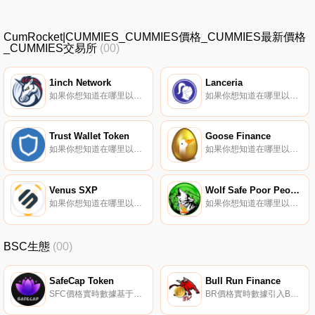
CumRocket|CUMMIES_CUMMIES價格_CUMMIES最新價格
_CUMMIES交易所
(00)
1inch Network
Lanceria
如果你想知道在哪里以當前價格購買1inch Network,目前交易{1inch Network]股票的頂級加密貨幣交易所是Binance、OKX、Deepcoin、CoinW和BTCEX。您可以在我們的加密貨幣交易所頁面上找到其他列表.
如果你想知道在哪里以當前價格購買Lanceria,目前交易{Lanceria]股票的頂級加密貨幣交易所是CoinTiger和ProBit Global。您可以在我們的加密貨幣交易所頁面上找到其他列表。項目說明：Lanceria成立于2021年,是一個人工智能低傭金自由職業市場.
Trust Wallet Token
Goose Finance
如果你想知道在哪里以當前價格購買Trust Wallet Token,目前交易{Trust Wallet Token]股票的頂級加密貨幣交易所是Binance、Deepcoin、Bitrue、ByTWTt和Bitget。您可以在我們的加密貨幣交易所頁面上找到其他列表.
如果你想知道在哪里以當前價格購買Goose Finance,目前交易{Goose Finance]股票的頂級加密貨幣交易所是Gate.io和BitTurk。您可以在我們的加密貨幣交易所頁面上找到其他列表.
Venus SXP
Wolf Safe Poor People
如果你想知道在哪里以當前價格購買Venus SXP,目前交易{Venus SXP]股票的頂級加密貨幣交易所是Venus。您可以在我們的加密貨幣交易所頁面上找到其他列表。Venus SXP（vSXP）是一種加密貨幣,在BNB智能鏈（BEP20）平臺上運營.
如果你想知道在哪里以當前價格購買Wolf Safe Poor People,目前交易{Wolf Safe Poor People]股票的頂級加密貨幣交易所是LATOKEN和PancakeSwap（V2）。您可以在我們的加密貨幣交易所頁面上找到其他列表.
BSC生態
(00)
SafeCap Token
Bull Run Finance
SFC價格實時數據基于SafeCap幣安智能鏈的項目。SafeCap是一個企業級、以服務為中心的平臺,為數百萬人帶來用戶友好的區塊鏈體驗.
BR價格實時數據引入Bull Run Finance$BRBull Run Finance$BR是一個獨特的概念項目,旨在創造地球上有史以來最大的牛市。Bull Run$BR的主要目標是至少包括目前遠離加密貨幣市場的全球10億人,我們正試圖將力量從巨鯨操縱器轉移到社區本身.