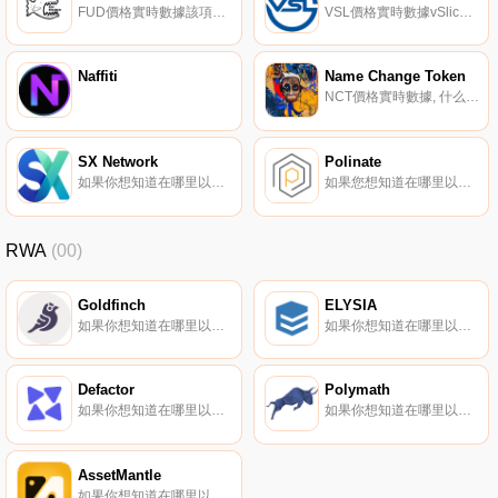
FUD價格實時數據該項目被描述為一個模因幣NFT平臺,希望將用戶；地毯和詐騙硬幣。該項目聲稱,希望通過推廣偽造和揭露貧窮、風險和不健康項目的模因來結束加密宇宙中的浪費,并希望提供一種方法,將人們錢包中的毫無價值的硬幣回收成有趣和難忘的東西,比如NFT.
VSL價格實時數據vSlice（VSL）是一種加密貨幣,在以太坊平臺上運行。vSlice的電流供應為33390496.0333756。最近已知的vSlice價格為0.01245339美元,在過去24小時內上漲了0.05美元。更多信息請訪問http://www.vslice.io/.
Naffiti
Name Change Token
NCT價格實時數據, 什么是Name Change Token（NCT）？NCT是Hashmasks項目的基礎資產,該項目允許持有者更改口罩的名稱,并將其存儲在公開可見的以太坊區塊鏈上。有趣的是,這個名字的獨特性增加了面具的稀有性。NCT于2021年1月與Hashmasks項目一起啟動.
SX Network
Polinate
如果你想知道在哪里以當前價格購買SX Network,目前交易{SX Network]股票的頂級加密貨幣交易所是XT.COM、Bibox、Bitfinex、AscendEX（BitMax）和IDEX。您可以在我們的加密貨幣交易所頁面上找到其他列表.
如果您想知道在哪里以當前價格購買Polinate,目前交易｛POLInname｝股票的頂級加密貨幣交易所是Gate.io。您可以在我們的加密貨幣交易所頁面上找到其他交易所。Polinate是一個下一代眾籌平臺,旨在以無許可的方式在全球范圍內發現、推出創意并賦予其權力.
RWA
(00)
Goldfinch
ELYSIA
如果你想知道在哪里以當前價格購買Goldfinch,目前交易{Goldfinch]股票的頂級加密貨幣交易所是CoinW、Gate.io、MEXC、Coinbase Exchange和CoinEx。您可以在我們的加密貨幣交易所頁面上找到其他列表.
如果你想知道在哪里以當前價格購買ELYSIA,目前交易{ELYSIA]股票的頂級加密貨幣交易所是BTCEX、XT.COM、MEXC、Bithumb和Uniswap（V2）。您可以在我們的加密貨幣交易所頁面上找到其他列表.
Defactor
Polymath
如果你想知道在哪里以當前價格購買Defactor,目前交易{Defactor]股票的頂級加密貨幣交易所是BingX、MEXC、ProBit Global和HotFACTRt。您可以在我們的加密貨幣交易所頁面上找到其他列表.
如果你想知道在哪里以當前價格購買Polymath,目前交易{Polymath]股票的頂級加密貨幣交易所是Bitget、Gate.io、Coinbase Exchange、Uniswap（V3）和Bibox。您可以在我們的加密貨幣交易所頁面上找到其他列表.
AssetMantle
如果你想知道在哪里以當前價格購買AssetMantle,目前交易{AssetMantle]股票的頂級加密貨幣交易所是Bitrue、LBank、MEXC和QuickSwap。您可以在我們的加密貨幣交易所頁面上找到其他列表.