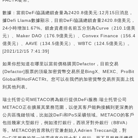
數據：當前DeFi協議總鎖倉量為2420.8億美元:12月15日消息，
據Defi Llama數據顯示，目前DeFi協議總鎖倉量2420.8億美元，
24小時增加1.67%。鎖倉資產排名前五分別為Curve（210.1億美
元）、Maker DAO（176.9億美元）、Convex Finance（156.4
億美元）、AAVE（134.5億美元）、WBTC（124.5億美元）。
[2021/12/15 7:41:39]
如果你想知道在哪里以當前價格購買Defactor，目前交易
{Defactor]股票的頂級加密貨幣交易所是BingX、MEXC、ProBit
Global和HotFACTRt。您可以在我們的加密貨幣交易所頁面上找
到其他列表。
瑞士托管公司METACO將為銀行提供DeFi服務:瑞士托管公司
METACO正在擴展其業務范圍，以使其客戶能夠接觸到更深奧的
公共區塊鏈領域，比如說DeFi和PoS采礦領域。METACO的客戶
包括幾家大型銀行，例如渣打銀行，西班牙對外銀行（BBVA）
等。METACO的首席執行官兼創始人Adrien Treccani說，對
DeFi等服務的第一波需求來自瑞士私人銀行，而不是服務于機構