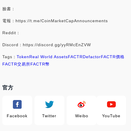
臉書：
電報：https://t.me/CoinMarketCapAnnouncements
Reddit：
Discord：https://discord.gg/yyRMcEnZVW
Tags：
Token
Real World Assets
FACTR
Defactor
FACTR價格
FACTR交易所
FACTR幣
官方
Facebook
Twitter
Weibo
YouTube