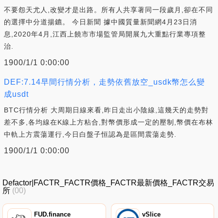
不要怨天尤人,改變才是出路。所有人共享著同一段歲月,卻在不同
的選擇中分道揚鑣。 今日新聞 據中國質量新聞網4月23日消
息,2020年4月,江西上饒市市場監管局開展九大重點行業專項整
治.
1900/1/1 0:00:00
DEF:7.14早間行情分析，走勢依舊放空_usdk幣怎么變
成usdt
BTC行情分析 大周期日線來看,昨日走出小陰線,這幾天的走勢對
差不多,各均線在K線上方粘合,對幣價形成一定的壓制,幣價在布林
中軌上方震蕩運行,今日白盤子恒認為是區間震蕩走勢.
1900/1/1 0:00:00
Defactor|FACTR_FACTR價格_FACTR最新價格_FACTR交易
所
(00)
FUD.finance
vSlice