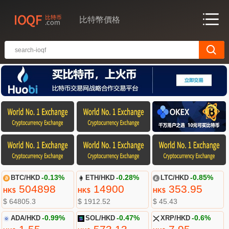
比特幣價格
BTC/HKD
-0.13%
ETH/HKD
-0.28%
LTC/HKD
-0.85%
504898
14900
353.95
HK$
HK$
HK$
$ 64805.3
$ 1912.52
$ 45.43
ADA/HKD
-0.99%
SOL/HKD
-0.47%
XRP/HKD
-0.6%