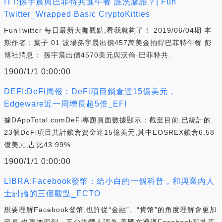
ITT:孫宇晨與巴菲特共進午餐 誰洗腦誰？| Fun
Twitter_Wrapped Basic CryptoKitties
FunTwitter 每日最新大咖觀點,看我就夠了！ 2019/06/04期 本
期作者：葉子 01 波場孫宇晨出價457萬美金拍得巴菲特午餐 彭
博社消息： 孫宇晨出價4570美元與沃倫·巴菲特共.
1900/1/1 0:00:00
DEFI:DeFi周報：DeFi項目鎖倉達15億美元，
Edgeware近一周增長超5倍_EFI
據DAppTotal.comDeFi專題頁面數據顯示：截至目前,已統計的
23個DeFi項目共計鎖倉資金達15億美元,其中EOSREX鎖倉6.58
億美元,占比43.99%.
1900/1/1 0:00:00
LIBRA:Facebook發幣：給小白的一個科普，和與業內人
士討論的三個觀點_ECTO
想要理解Facebook發幣,也許從“金融”、“貨幣”的角度理解會更加
容易,也更加深刻。不少媒體人認為,美國在通過Facebook和扎克