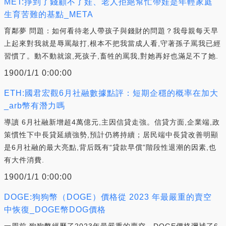
MET:掙到了錢顧不了娃、老人拒絕幫忙帶娃是年輕家庭
生育苦難的基點_META
育鄰夢 問題：如何看待老人帶孩子與錢財的問題？我母親每天早
上起來對我就是辱罵敲打,根本不把我當成人看,守著孫子罵我已經
習慣了。動不動就滾,死孩子,畜牲的罵我,對她再好也滿足不了她.
1900/1/1 0:00:00
ETH:國君宏觀6月社融數據點評：短期企穩的概率在加大
_arb幣有潛力嗎
導讀 6月社融新增超4萬億元,主因信貸走強。信貸方面,企業端,政
策慣性下中長貸延續強勢,預計仍將持續；居民端中長貸改善明顯
是6月社融的最大亮點,背后既有“貸款早償”階段性退潮的因素,也
有大件消費.
1900/1/1 0:00:00
DOGE:狗狗幣（DOGE）價格從 2023 年最嚴重的賣空
中恢復_DOGE幣DOG價格
一周前,狗狗幣經歷了2023年最嚴重的賣空。DOGE價格彌補了6