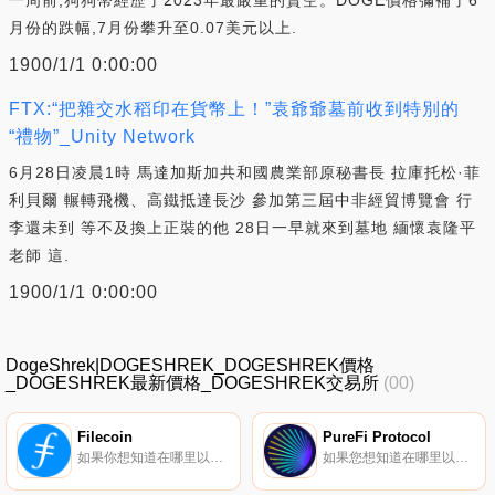
月份的跌幅,7月份攀升至0.07美元以上.
1900/1/1 0:00:00
FTX:“把雜交水稻印在貨幣上！”袁爺爺墓前收到特別的
“禮物”_Unity Network
6月28日凌晨1時 馬達加斯加共和國農業部原秘書長 拉庫托松·菲
利貝爾 輾轉飛機、高鐵抵達長沙 參加第三屆中非經貿博覽會 行
李還未到 等不及換上正裝的他 28日一早就來到墓地 緬懷袁隆平
老師 這.
1900/1/1 0:00:00
DogeShrek|DOGESHREK_DOGESHREK價格
_DOGESHREK最新價格_DOGESHREK交易所
(00)
Filecoin
PureFi Protocol
如果你想知道在哪里以當前價格購買Filecoin,目前交易{Filecoin]股票的頂級加密貨幣交易所是Binance、OKX、Deepcoin、BTCEX和Bitrue。您可以在我們的加密貨幣交易所頁面上找到其他列表。要了解更多關于這個項目的信息,請查看我們對Filecoin的深入了解.
如果您想知道在哪里以當前價格購買PureFi Protocol,目前交易｛UFInname｝股票的頂級加密貨幣交易所是Gate.io。您可以在我們的加密貨幣交易所頁面上找到其他交易所.