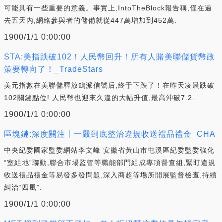
可能具有一些重要的意義。事實上,IntoTheBlock報告稱,僅在過
去五天內,網絡參與者的儲備就從447萬增加到452萬.
1900/1/1 0:00:00
STA:美指跌破102！人民幣回升！所有人賭美聯儲貨幣政
策要轉向了！_TradeStars
美元指數在美聯儲釋放鴿派信號后,終于下跌了！在昨天凌晨跌破
102關鍵點位! 人民幣也迎來久違的大幅升值,最高沖破7.2.
1900/1/1 0:00:00
區塊鏈:深度關注丨一嚴到底整治違規收送禮品禮金_CHA
中央紀委國家監委網站李文峰 安徽省黃山市屯溪區紀委監委強化
“室組地”聯動,聯合市場監管等職能部門組成專項督查組,緊盯違規
收送禮品禮金等易發多發問題,深入商超等場所開展監督檢查,持續
糾治“四風”.
1900/1/1 0:00:00