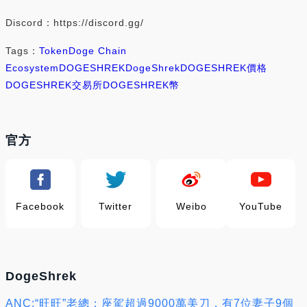
Discord：https://discord.gg/
Tags：
Token
Doge Chain
Ecosystem
DOGESHREK
DogeShrek
DOGESHREK價格
DOGESHREK交易所
DOGESHREK幣
官方
Facebook
Twitter
Weibo
YouTube
DogeShrek
ANC:“旺旺”老總：座駕超過9000萬美刀，有7位妻子9個