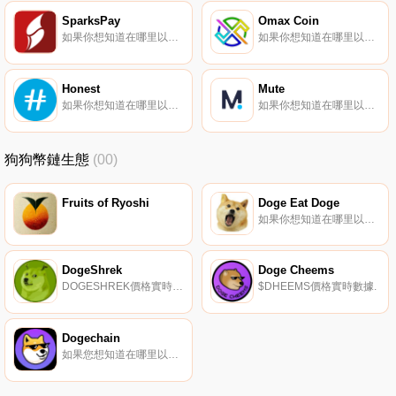
SparksPay
Omax Coin
如果你想知道在哪里以當前價格購買SparksPay,目前交易{SparksPay]股票的頂級加密貨幣交易所是SouthXchange。您可以在我們的加密貨幣交易所頁面上找到其他列表。SparksPay（SPK）是一種加密貨幣。用戶可以通過挖掘過程生成SPK.
如果你想知道在哪里以當前價格購買Omax Coin,目前交易{Omax Coin]股票的頂級加密貨幣交易所是LBank、IndoEx、BitMart、XT.COM和BKEX。您可以在我們的加密貨幣交易所頁面上找到其他列表.
Honest
Mute
如果你想知道在哪里以當前價格購買Honest,目前交易{Honest]股票的頂級加密貨幣交易所是Indodax。您可以在我們的加密貨幣交易所頁面上找到其他列表。Honest（HNST）將自己描述為為加密即服務平臺｛HNSTnname｝Mining的實用令牌.
如果你想知道在哪里以當前價格購買Mute,目前交易{Mute]股票的頂級加密貨幣交易所是CoinW、Bitget、BingX、MEXC和Uniswap（V3）。您可以在我們的加密貨幣交易所頁面上找到其他列表。MUTE是Mute.io的代幣,這使得加密貨幣和DeFi交易更容易被大眾使用.
狗狗幣鏈生態
(00)
Fruits of Ryoshi
Doge Eat Doge
如果你想知道在哪里以當前價格購買Doge Eat Doge,目前交易{Doge Eat Doge]股票的頂級加密貨幣交易所是MEXC。您可以在我們的加密貨幣交易所頁面上找到其他列表.
DogeShrek
Doge Cheems
DOGESHREK價格實時數據.
$DHEEMS價格實時數據.
Dogechain
如果您想知道在哪里以當前價格購買Dogechain,目前交易｛DCnname｝股票的頂級加密貨幣交易所是DigiFinex、LBank、BitMart、KuCoin和Gate.io。您可以在我們的加密貨幣交易所頁面上找到其他交易所.