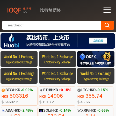
比特幣價格
BTC/HKD
-0.02%
ETH/HKD
+0.15%
LTC/HKD
-0.15%
503316
14906
355.74
HK$
HK$
HK$
$ 64602.2
$ 1913.2
$ 45.66
ADA/HKD
-2.48%
SOL/HKD
-0.14%
XRP/HKD
-0.66%