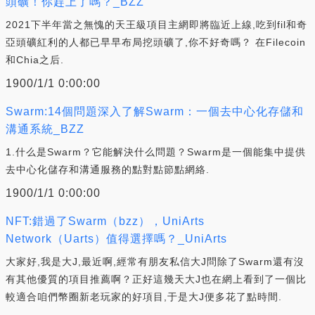
頭礦！你趕上了嗎？_BZZ
2021下半年當之無愧的天王級項目主網即將臨近上線,吃到fil和奇
亞頭礦紅利的人都已早早布局挖頭礦了,你不好奇嗎？ 在Filecoin
和Chia之后.
1900/1/1 0:00:00
Swarm:14個問題深入了解Swarm：一個去中心化存儲和
溝通系統_BZZ
1.什么是Swarm？它能解決什么問題？Swarm是一個能集中提供
去中心化儲存和溝通服務的點對點節點網絡.
1900/1/1 0:00:00
NFT:錯過了Swarm（bzz），UniArts
Network（Uarts）值得選擇嗎？_UniArts
大家好,我是大J,最近啊,經常有朋友私信大J問除了Swarm還有沒
有其他優質的項目推薦啊？正好這幾天大J也在網上看到了一個比
較適合咱們幣圈新老玩家的好項目,于是大J便多花了點時間.