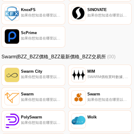
KnoxFS
SINOVATE
如果你想知道在哪里以當前價格購買KnoxFS,目前交易{KnoxFS]股票的頂級加密貨幣交易所是SouthXchange。您可以在我們的加密貨幣交易所頁面上找到其他列表。KnoxFS正在開發存儲應用程序,利用區塊鏈技術去中心化、安全可靠地存儲您的數據.
如果你想知道在哪里以當前價格購買SINOVATE,目前交易{SINOVATE]股票的頂級加密貨幣交易所是TradeOgre。您可以在我們的加密貨幣交易所頁面上找到其他列表.
ScPrime
如果你想知道在哪里以當前價格購買ScPrime,目前交易{ScPrime]股票的頂級加密貨幣交易所是TradeOgre和SouthXchange。您可以在我們的加密貨幣交易所頁面上找到其他列表.
Swarm|BZZ_BZZ價格_BZZ最新價格_BZZ交易所
(00)
Swarm City
MIM
如果你想知道在哪里以當前價格購買Swarm City,目前交易{Swarm City]股票的頂級加密貨幣交易所是HitBTC和YoBit。您可以在我們的加密貨幣交易所頁面上找到其他列表。Swarm City（SWT）是一種加密貨幣,在以太坊平臺上運行.
SWARM價格實時數據, 什么是MIM？MIM是一群音樂制作人、錄音藝術家、視覺藝術家、視頻制作人和設計師,他們為元宇宙創作內容。MIM發布虛擬藝術家、樣品包、制作人工具、商品和NFT。創作音樂的過程變成了社區的協作和共享.
Swarm
Swarm
如果你想知道在哪里以當前價格購買Swarm,目前交易{Swarm]股票的頂級加密貨幣交易所是HotSWMt和Uniswap（V2）。您可以在我們的加密貨幣交易所頁面上找到其他列表。關于信息是人類的共同經驗。所有社會結構的底層。如今,構建我們數字社會的大多數信息和數據都由少數玩家私人控制.
如果你想知道在哪里以當前價格購買Swarm,目前交易{Swarm]股票的頂級加密貨幣交易所是OKX、CoinW、Hotcoin Global、DigiFinex和BingX。您可以在我們的加密貨幣交易所頁面上找到其他列表。Swarm是一個用于主權數字社會的去中心化存儲和通信系統.
PolySwarm
Wolk
如果你想知道在哪里以當前價格購買PolySwarm,目前交易{PolySwarm]股票的頂級加密貨幣交易所是BTCEX、Gate.io、XT.COM、HuoNCT和MEXC。您可以在我們的加密貨幣交易所頁面上找到其他列表.