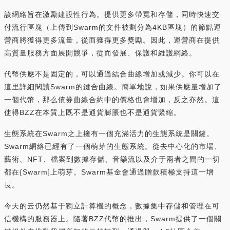
該網絡旨在激勵建設性行為。提供更多帶寬和存儲，同時快速交
付流行區塊（上傳到Swarm的文件被劃分為4KB區塊）的節點運
營商將獲得更多流量，從而獲得更多獎勵。因此，運營商在提供
高質量服務方面展開競爭，從而發展、保護和維護網絡。
代幣供應不是固定的，可以通過結合曲線增加或減少。你可以在
這里詳細閱讀Swarm的鍵合曲線。簡單地說，如果供應量增加了
一個代幣，那么債券曲線合約中的價格也會增加，反之亦然。這
使得BZZ在本質上既不是通貨膨脹也不是通貨緊縮。
生態系統在Swarm之上擁有一個充滿活力的生態系統是關鍵。
Swarm網絡已經有了一個萌芽的生態系統。從去中心化的市場、
藝術、NFT、檔案到數據存儲、音樂流以及介于兩者之間的一切
都在{Swarm]上萌芽。Swarm基金會通過贈款積極支持這一增
長。
今天的云仍然基于獨立計算機的概念，數據集中存儲和管理在可
信機構的服務器上。隨著BZZ代幣的推出，Swarm提供了一個關