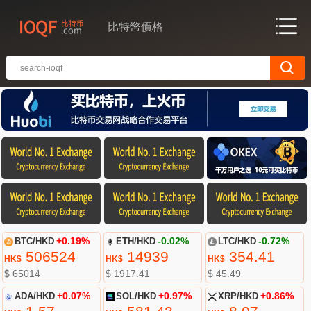
比特幣價格
BTC/HKD
+0.19%
ETH/HKD
-0.02%
LTC/HKD
-0.72%
506524
14939
354.41
HK$
HK$
HK$
$ 65014
$ 1917.41
$ 45.49
ADA/HKD
+0.07%
SOL/HKD
+0.97%
XRP/HKD
+0.86%