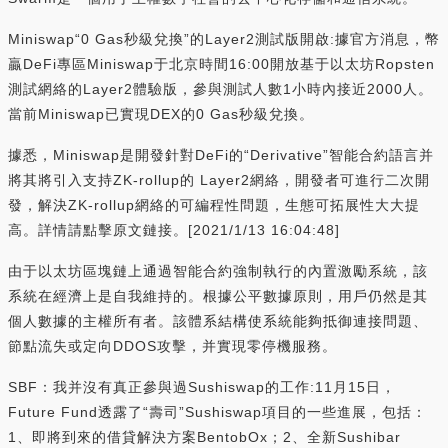
Miniswap“0 Gas秒級兌換”的Layer2測試版開啟:據官方消息，幣
贏DeFi專區Miniswap于北京時間16:00開放基于以太坊Ropsten
測試網絡的Layer2體驗版，參與測試人數1小時內接近2000人。
當前Miniswap已實現DEX的0 Gas秒級兌換。
據悉，Miniswap是開發針對DeFi的“Derivative”智能合約語言并
將其將引入支持ZK-rollup的 Layer2網絡，開發者可進行二次開
發，解決ZK-rollup網絡的可編程性問題，生態可拓展性大大提
高。詳情請點擊原文鏈接。[2021/1/13 16:04:48]
由于以太坊區塊鏈上通過智能合約強制執行的內置激勵系統，該
系統在經濟上是自我維持的。根據公平數據原則，用戶仍然是其
個人數據的主權所有者。該體系結構使系統能夠抵御連接問題、
節點流失或定向DDOS攻擊，并實現零停機服務。
SBF：我并沒有真正參與過Sushiswap的工作:11月15日，
Future Fund透露了“壽司”Sushiswap項目的一些進展，包括：
1、即將到來的借貸解決方案BentobOx；2、全新Sushibar