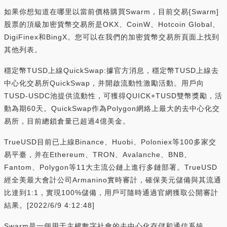
如果你想知道在哪里以當前價格購買Swarm，目前交易{Swarm]
股票的頂級加密貨幣交易所是OKX、CoinW、Hotcoin Global、
DigiFinex和BingX。您可以在我們的加密貨幣交易所頁面上找到
其他列表。
穩定幣TUSD上線QuickSwap:據官方消息，穩定幣TUSD上線去
中心化交易所QuickSwap，并開啟流動性激勵活動。用戶向
TUSD-USDC池提供流動性，可獲得QUICK+TUSD雙幣獎勵，活
動為期60天。QuickSwap作為Polygon網絡上最大的去中心化交
易所，目前總鎖倉量已超過4億美金。
TrueUSD目前已上線Binance、Huobi、Poloniex等100多家交
易平臺，并在Ethereum、TRON、Avalanche、BNB、
Fantom、Polygon等11大主流公鏈上進行多鏈部署。TrueUSD
經全美最大會計公司Armanino實時審計，確保美元儲備與其流通
比達到1:1，實現100%儲備，用戶可隨時通過官網獲取公開審計
結果。[2022/6/9 4:12:48]
Swarm是一個用于主權數字社會的去中心化存儲和通信系統。