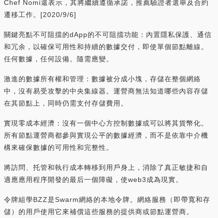
Chef Nomi還表示，其將繼續遵循承諾，推薦驗證者選舉及合約
遷移工作。[2020/9/6]
關鍵亮點不可阻擋的dApp的不可阻擋功能：內置隱私保護、通信
和冗余，以確保可用性和持續的數據交付，即使單個節點離線。
任何數據，任何設備。隨需應變。
激進的數據所有權和管理：數據被分成小塊，存儲在整個網絡
中，沒有易受攻擊的中央集線器。運營商無法知道哪些內容存儲
在其節點上，同時仍需支付存儲費用。
實現零成本經濟：沒有一個中心方控制數據或可以將其貨幣化。
所有節點運營商都參與實現公平的數據經濟，而不是依靠中介機
構來確保數據的可用性和完整性。
將訪問、托管和執行成本轉移到用戶身上，消除了真正敏捷和自
適應應用程序開發的最后一個障礙，使web3成為現實。
令牌組學BZZ是Swarm網絡的本地令牌。網絡服務（即帶寬和存
儲）的用戶使用它來補償這些服務的提供商或節點運營商。