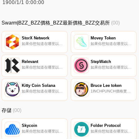
1900/1/1 0:00:00
Swarm|BZZ_BZZ價格_BZZ最新價格_BZZ交易所
(00)
StorX Network
Movey Token
如果你想知道在哪里以當前價格購買StorX Network,目前交易{StorX Network]股票的頂級加密貨幣交易所是Bitrue、BitMart、HitBTC和Coinstore。您可以在我們的加密貨幣交易所頁面上找到其他列表.
如果你想知道在哪里以當前價格購買Movey Token,目前交易{Movey Token]股票的頂級加密貨幣交易所是PancakeSwap（V2）。您可以在我們的加密貨幣交易所頁面上找到其他列表.
Relevant
StepWatch
如果你想知道在哪里以當前價格購買Relevant,目前交易{Relevant]股票的頂級加密貨幣交易所是Uniswap（V2）。您可以在我們的加密貨幣交易所頁面上找到其他列表。Relevant是一款基于質量而非點擊量管理信息的應用程序.
如果你想知道在哪里以當前價格購買StepWatch,目前交易{StepWatch]股票的頂級加密貨幣交易所是BingX、KuCoin、Gate.io、Phemex和MEXC。您可以在我們的加密貨幣交易所頁面上找到其他列表.
Kitty Coin Solana
Bruce Lee token
如果你想知道在哪里以當前價格購買Kitty Coin Solana,目前交易{Kitty Coin Solana]股票的頂級加密貨幣交易所是CoinTiger、Raydium和Aldrin。您可以在我們的加密貨幣交易所頁面上找到其他列表.
1INCHPUNCH價格實時數據, 布魯斯·利努的故事布魯斯·利奴是BSC上最快、最壞的代幣。他已經接受了測試,但在defi世界里沒有人能經得起他1英寸的重拳。這就是為什么持有（代幣：1INCHPUNCH）是累積1英寸的最簡單方法.
存儲
(00)
Skycoin
Folder Protocol
如果你想知道在哪里以當前價格購買Skycoin,目前交易{Skycoin]股票的頂級加密貨幣交易所是Bitbns和Finexbox。您可以在我們的加密貨幣交易所頁面上找到其他列表。Skycoin（SKY）是一個開源、社區所有、基于硬件的對等互聯網,利用區塊鏈的激勵結構.
如果你想知道在哪里以當前價格購買Folder Protocol,目前交易{Folder Protocol]股票的頂級加密貨幣交易所是FlyFOLt。您可以在我們的加密貨幣交易所頁面上找到其他列表.