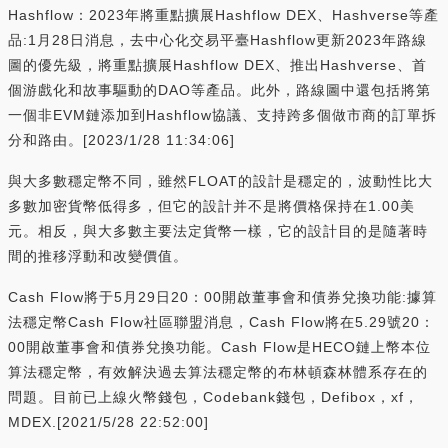
Hashflow：2023年將重點擴展Hashflow DEX、Hashverse等產
品:1月28日消息，去中心化交易平臺Hashflow更新2023年路線
圖的優先級，將重點擴展Hashflow DEX、推出Hashverse、首
個游戲化和故事驅動的DAO等產品。此外，路線圖中還包括將第
一個非EVM鏈添加到Hashflow協議、支持跨多個做市商的訂單拆
分和路由。[2023/1/28 11:34:06]
與大多數穩定幣不同，雖然FLOAT的設計是穩定的，波動性比大
多數加密貨幣低得多，但它的設計并不是將價格保持在1.00美
元。相反，與大多數主要法定貨幣一樣，它的設計目的是隨著時
間的推移浮動和改變價值。
Cash Flow將于5月29日20：00開啟董事會和債券兌換功能:據算
法穩定幣Cash Flow社區聯盟消息，Cash Flow將在5.29號20：
00開啟董事會和債券兌換功能。Cash Flow是HECO鏈上幣本位
算法穩定幣，有效解決過去算法穩定幣的布林頓森林體系存在的
問題。目前已上線火幣錢包，Codebank錢包，Defibox，xf，
MDEX.[2021/5/28 22:52:00]