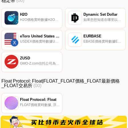
穩定幣
(00)
H2O
Dynamic Set Dollar
H2O價格實時數據H2O是去中心化的、無許可的,最大限度地減少了治理。除了本地$Ocean代幣外,該資產還將作為海洋協議生態系統中的交換媒介.
如果您想知道在哪里以當前價格購買Dynamic Set Dollar,目前交易｛DSDnname｝股票的頂級加密貨幣交易所是Gate.io。您可以在我們的加密貨幣交易所頁面上找到其他交易所。第一個完全符合DeFi的穩定幣.
eToro United States Dollar
EURBASE
USDEX價格實時數據USDEX是一種代幣化的穩定幣,代表美元,估值為1:1。因此,它將美元表示為其加密貨幣等價物.
EBASE價格實時數據EURBASE由斯洛伐克的一個團隊于2019年8月21日推出,旨在解決反通脹加密資產的問題。EURBASE是一種混合穩定幣,部分以歐元存款為抵押,部分以比特幣和其他加密貨幣為抵押。用戶可以在ETERBASE交易所及其集成IBAN賬戶上將EBASE更改為歐元,反之亦然.
ZUSD
GMO-Z.com信托公司為每個人連接傳統金融和區塊鏈。我們正在發行GYEN,世界；第一個受監管的日本日元掛鉤穩定幣,以及新的數字美元。GMO-Z.com信托公司成立于2020年,被紐約州金融服務部授予有限目的信托章程,是日本金融和IT集團GMO互聯網集團的子公司.
Float Protocol: Float|FLOAT_FLOAT價格_FLOAT最新價格
_FLOAT交易所
(00)
Float Protocol: Float
FLOAT價格實時數據, 浮動協議正在構建未來的去中心化貨幣體系。協議的核心是FLOAT令牌。它被設計成第一種真正的原生互聯網貨幣,完全滿足貨幣的三大特性：作為交換媒介、價值存儲和記賬單位.