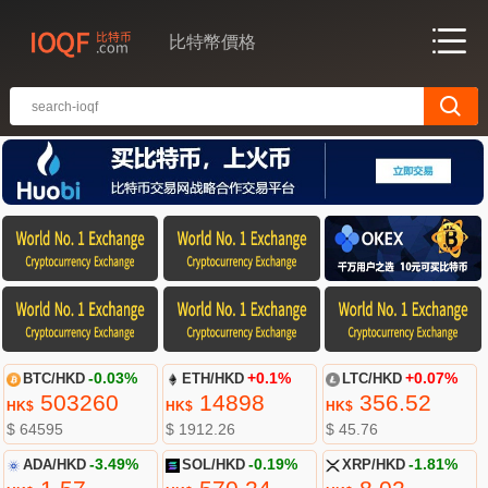
比特幣價格
BTC/HKD
-0.03%
ETH/HKD
+0.1%
LTC/HKD
+0.07%
503260
14898
356.52
HK$
HK$
HK$
$ 64595
$ 1912.26
$ 45.76
ADA/HKD
-3.49%
SOL/HKD
-0.19%
XRP/HKD
-1.81%