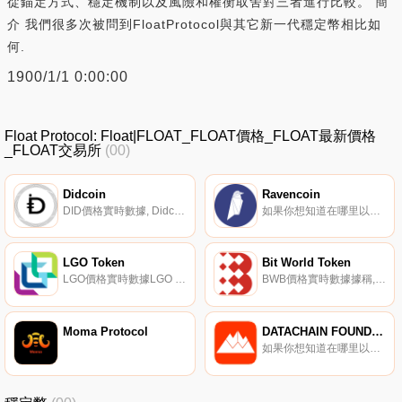
從錨定方式、穩定機制以及風險和權衡取舍對三者進行比較。 簡
介 我們很多次被問到FloatProtocol與其它新一代穩定幣相比如
何.
1900/1/1 0:00:00
Float Protocol: Float|FLOAT_FLOAT價格_FLOAT最新價格
_FLOAT交易所
(00)
Didcoin
Ravencoin
DID價格實時數據, Didcoin-數字第納爾-是中東國家的一種新金融產品。為5億多人提供所有現代金融服務的數字項目。數字第納爾是一個幾十年前就提出想法的項目,由于數字技術的發展和區塊鏈行業的快速發展,它現在成為可能。數字第納爾將技術視為一種推動者和新機遇的創造者.
如果你想知道在哪里以當前價格購買Ravencoin,目前交易{Ravencoin]股票的頂級加密貨幣交易所是Binance、OKX、CoinW、Bitrue和ByRVNt。您可以在我們的加密貨幣交易所頁面上找到其他列表.
LGO Token
Bit World Token
LGO價格實時數據LGO Token（LGO）是一種加密貨幣,在以太坊平臺上運行。LGO Token目前的供應量為217845594.848,流通中有53985545。最近已知的LGO Token價格為0.37177083美元,在過去24小時內下跌了-0.19美元.
BWB價格實時數據據稱,BWB是基于以太坊區塊鏈ERC20標準的BW.COM平臺代幣,承載社區權益、流通和價值歸屬.
Moma Protocol
DATACHAIN FOUNDATION (DC)
如果你想知道在哪里以當前價格購買DATACHAIN FOUNDATION (DC),目前交易{DATACHAIN FOUNDATION (DC)]股票的頂級加密貨幣交易所是Bitrue。您可以在我們的加密貨幣交易所頁面上找到其他列表.