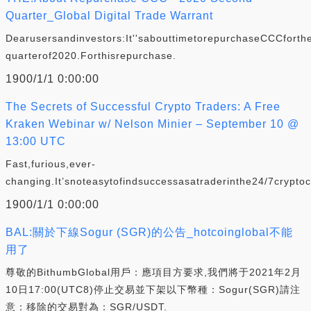
Quarter_Global Digital Trade Warrant
Dearusersandinvestors:It''sabouttimetorepurchaseCCCforth
quarterof2020.Forthisrepurchase.
1900/1/1 0:00:00
The Secrets of Successful Crypto Traders: A Free
Kraken Webinar w/ Nelson Minier – September 10 @
13:00 UTC
Fast,furious,ever-
changing.It’snoteasytofindsuccessasatraderinthe24/7crypt
1900/1/1 0:00:00
BAL:關於下線Sogur (SGR)的公告_hotcoinglobal不能
用了
尊敬的BithumbGlobal用戶：應項目方要求,我們將于2021年2月
10日17:00(UTC8)停止交易並下架以下幣種：Sogur(SGR)請注
意：移除的交易對為：SGR/USDT.