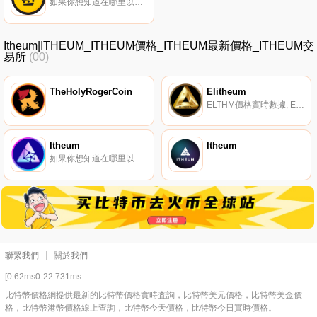
如果你想知道在哪里以當前價格購買WAM,目前交易{WAM]股票的頂級加密貨幣交易所是Gate.io、LATOKEN、Bilaxy和Maiar Exchange。您可以在我們的加密貨幣交易所頁面上找到其他列表.
Itheum|ITHEUM_ITHEUM價格_ITHEUM最新價格_ITHEUM交
易所
(00)
TheHolyRogerCoin
Elitheum
ELTHM價格實時數據, Elitheum是一個自我維持的增長項目,它有一個不斷擴大的生態系統,產生的收入用于購買,然后焚燒代幣,以鎖定每次購買的價值。這也使得該項目非常具有通縮性,從而無限期地繼續減少總供應.
Itheum
Itheum
如果你想知道在哪里以當前價格購買Itheum,目前交易{Itheum]股票的頂級加密貨幣交易所是MEXC和Maiar Exchange。您可以在我們的加密貨幣交易所頁面上找到其他列表。Itheum支持Web3和Metaverse中的數據所有權,將您的數據轉化為極具價值的資產.
聯繫我們
關於我們
[0:62ms0-22:731ms
比特幣價格網提供最新的比特幣價格實時査詢，比特幣美元價格，比特幣美金價
格，比特幣港幣價格線上查詢，比特幣今天價格，比特幣今日實時價格。