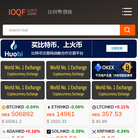
比特幣價格
BTC/HKD
-0.04%
ETH/HKD
-0.08%
LTC/HKD
+0.11%
506892
14961
357.53
HK$
HK$
HK$
$ 65061.2
$ 1920.33
$ 45.89
ADA/HKD
+0.16%
SOL/HKD
-0.39%
XRP/HKD
-0.34%