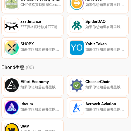
CHY價格實時數據Concern Poverty Chain是一個關注世界上最弱勢群體的全球人道主義組織。Concern Poverty Chain將與世界上一些最脆弱的社區合作,通過區塊鏈技術實現持久的變革.
如果你想知道在哪里以當前價格購買Aave DAI,目前交易{Aave DAI]股票的頂級加密貨幣交易所是Aave。您可以在我們的加密貨幣交易所頁面上找到其他列表。Aave DAI（ADAI）是一種加密貨幣,在以太坊平臺上運行。Aave DAI具有5440464.2的電流供應,其中0在循環中.
zzz.finance
SpiderDAO
ZZZ價格實時數據ZZZ是一個以社區為中心的DeFi項目,旨在借鑒Yearn Finance（YFI）的成功特點,并對其進行改進.
如果你想知道在哪里以當前價格購買SpiderDAO,目前交易{SpiderDAO]股票的頂級加密貨幣交易所是MEXC。您可以在我們的加密貨幣交易所頁面上找到其他列表。SpiderDAO是業界第一個硬件支持的DAO,它將多層硬件和軟件工具捆綁在Polkadot之上.
SHOPX
Yobit Token
如果你想知道在哪里以當前價格購買SHOPX,目前交易{SHOPX]股票的頂級加密貨幣交易所是Gate.io、MEXC、AscendEX（BitMax）、LATOKEN和HotSHOPXt。您可以在我們的加密貨幣交易所頁面上找到其他列表.
如果你想知道在哪里以當前價格購買YoYOt Token,目前交易{YoYOt Token]股票的頂級加密貨幣交易所是YoBit。您可以在我們的加密貨幣交易所頁面上找到其他列表。YoYOt Token（YO）是YoYOt Exchange的本地資產.
Elrond生態
(00)
Effort Economy
CheckerChain
如果你想知道在哪里以當前價格購買Effort Economy,目前交易{Effort Economy]股票的頂級加密貨幣交易所是Maiar exchange。您可以在我們的加密貨幣交易所頁面上找到其他列表。Effort Economy正在創造一種在努力賺錢類別下的應用經濟.
如果你想知道在哪里以當前價格購買CheckerChain,目前交易{CheckerChain]股票的頂級加密貨幣交易所是BitMart、XT.COM和Maiar Exchange。您可以在我們的加密貨幣交易所頁面上找到其他列表.
Itheum
Aerovek Aviation
如果你想知道在哪里以當前價格購買Itheum,目前交易{Itheum]股票的頂級加密貨幣交易所是MEXC和Maiar Exchange。您可以在我們的加密貨幣交易所頁面上找到其他列表。Itheum支持Web3和Metaverse中的數據所有權,將您的數據轉化為極具價值的資產.
如果你想知道在哪里以當前價格購買Aerovek Aviation,目前交易{Aerovek Aviation]股票的頂級加密貨幣交易所是Maiar exchange。您可以在我們的加密貨幣交易所頁面上找到其他列表.
WAM