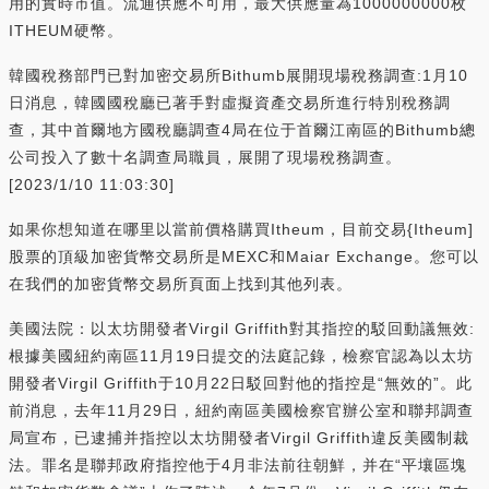
用的實時市值。流通供應不可用，最大供應量為1000000000枚
ITHEUM硬幣。
韓國稅務部門已對加密交易所Bithumb展開現場稅務調查:1月10
日消息，韓國國稅廳已著手對虛擬資產交易所進行特別稅務調
查，其中首爾地方國稅廳調查4局在位于首爾江南區的Bithumb總
公司投入了數十名調查局職員，展開了現場稅務調查。
[2023/1/10 11:03:30]
如果你想知道在哪里以當前價格購買Itheum，目前交易{Itheum]
股票的頂級加密貨幣交易所是MEXC和Maiar Exchange。您可以
在我們的加密貨幣交易所頁面上找到其他列表。
美國法院：以太坊開發者Virgil Griffith對其指控的駁回動議無效:
根據美國紐約南區11月19日提交的法庭記錄，檢察官認為以太坊
開發者Virgil Griffith于10月22日駁回對他的指控是“無效的”。此
前消息，去年11月29日，紐約南區美國檢察官辦公室和聯邦調查
局宣布，已逮捕并指控以太坊開發者Virgil Griffith違反美國制裁
法。罪名是聯邦政府指控他于4月非法前往朝鮮，并在“平壤區塊