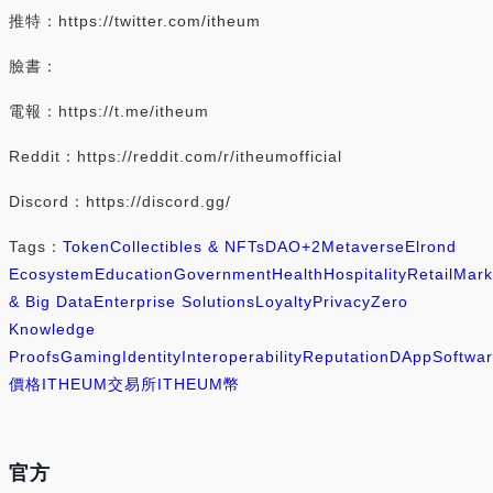
推特：https://twitter.com/itheum
臉書：
電報：https://t.me/itheum
Reddit：https://reddit.com/r/itheumofficial
Discord：https://discord.gg/
Tags：
Token
Collectibles & NFTs
DAO
+2
Metaverse
Elrond
Ecosystem
Education
Government
Health
Hospitality
Retail
Mark
& Big Data
Enterprise Solutions
Loyalty
Privacy
Zero
Knowledge
Proofs
Gaming
Identity
Interoperability
Reputation
DApp
Softwa
價格
ITHEUM交易所
ITHEUM幣
官方