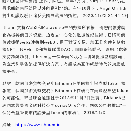
鏈和加密貨幣會議”上作了陳述。今年7月份，Virgil Griffith仍在
尋求紐約南區法院以外的審判地點。今年10月份，Virgil Griffith
提出動議以駁回違反美國制裁法的指控。[2020/11/23 21:44:19]
Itheum支持Web3和Metaverse中的數據所有權，將您的數據轉
化為極具價值的資產。通過去中心化的數據經紀技術，它將高價
值數據從web2連接到web3，用于對等交易。該工具套件包括數
據NFT、NFMe ID和數據聯盟DAO，同時保護隱私、證明出處并
支持跨鏈功能。Itheum是一個全面的核心區塊鏈數據基礎設施，
為企業和零售業提供解決方案，有望成為互聯網新時代的旗艦數
據平臺。
動態 | 韓國加密貨幣交易所Bithumb在美國推出證券型Token:據
報道，韓國加密貨幣交易所Bithumb正在研究在美國證券型Token
的可能性。韓國聯合通訊社于2018年11月2日證實，Bithumb已
經同意與美國金融科技公司seriesOne合作。兩家公司將推出“一
個符合監管要求的證券型Token的市場”。[2018/11/3]
網址：
https://www.itheum.io