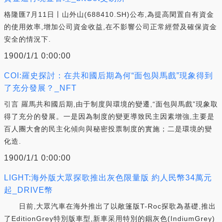
格隆匯7月11日丨山外山(688410.SH)公布,為提高閑置自有資金
的使用效率,增加公司資金收益,在不影響公司正常經營及確保資金
安全的情況下.
1900/1/1 0:00:00
COI:羅史探討：在共和國后期為何“面包與馬戲”現象得到
了充分發展？_NFT
引言 羅馬共和國后期,由于制度與環境的變遷,“面包與馬戲”現象取
得了充分的發展。一是因為制度的變更導致民主因素增強,主要是
百人團大會的民主化傾向與秘密投票制度的實施；二是環境的變
化造.
1900/1/1 0:00:00
LIGHT:海外版大眾探歌推出灰色限量版 約人民幣34萬元
起_DRIVE幣
日前,大眾汽車在海外推出了以敞篷版T-Roc探歌為基礎,推出
了EditionGrey特別版車型,新車采用特別的銦灰色(IndiumGrey)