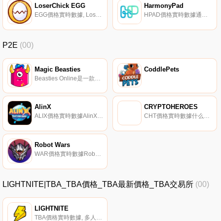
LoserChick EGG
HarmonyPad
EGG價格實時數據, LoserChick是一款3D“爪鶴”在線游戲,由表情符號DAO創建,集成了易于使用、高度可玩且經過驗證的功能；爪式起重機”；游戲模型,基于GameFi的金融屬性,如流動性挖掘、NFT賭注挖掘、資產交易等一些功能.
HPAD價格實時數據通貨緊縮和諧發射臺.
P2E
(00)
Magic Beasties
CoddlePets
Beasties Online是一款新的區塊鏈多人游戲,能夠收集獨家NFT,內容豐富,游戲多樣.
AlinX
CRYPTOHEROES
ALIX價格實時數據AlinX.io是一個通過將NFT納入BSC生態系統中的游戲而構建的游戲和賺取平臺。在這里,玩家可以找到很多不同類型的游戲,在業余時間獲得娛樂,尤其是通過擁有高價值的NFT來賺取額外的一部分收入.
CHT價格實時數據什么是密碼英雄？CryptoHeroes是一款季節性的rpg、pvp游戲,已經贏得了來自世界各地5000多名玩家的信任。游戲最成功的第三季在前100名獲勝者中分發了22個ETH,在分發時金額超過60000美元。在以太坊的高峰期；隨著游戲的增長,獎金池超過了10萬美元.
Robot Wars
WAR價格實時數據Robot Wars（WAR）是一種加密貨幣,在BNB智能鏈（BEP20）平臺上運營。Robot Wars目前的供應量為100000000,其中0正在流通。最近已知的Robot Wars價格為0.0029106美元,在過去24小時內上漲了0.08美元.
LIGHTNITE|TBA_TBA價格_TBA最新價格_TBA交易所
(00)
LIGHTNITE
TBA價格實時數據, 多人皇家之戰游戲,游戲內有比特幣獎勵和極簡主義的低多邊形和卡通設計。比特幣微交易在游戲中增加了一個新的互動水平。玩家可以在射擊對手時立即獲得比特幣。所有游戲中的物品都有真實價值,玩家可以使用閃電網絡消費或交易以提取您的余額.