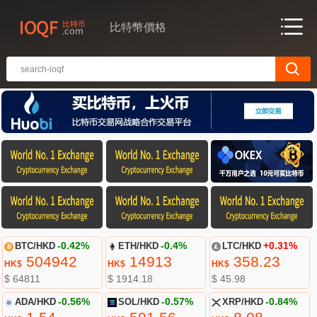
比特幣價格
BTC/HKD
-0.42%
ETH/HKD
-0.4%
LTC/HKD
+0.31%
504942
14913
358.23
HK$
HK$
HK$
$ 64811
$ 1914.18
$ 45.98
ADA/HKD
-0.56%
SOL/HKD
-0.57%
XRP/HKD
-0.84%