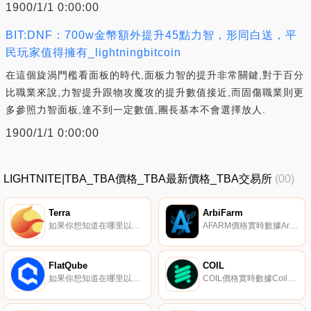
1900/1/1 0:00:00
BIT:DNF：700w金幣額外提升45點力智，形同白送，平
民玩家值得擁有_lightningbitcoin
在這個旋渦門檻看面板的時代,面板力智的提升非常關鍵,對于百分
比職業來說,力智提升跟物攻魔攻的提升數值接近,而固傷職業則更
多參照力智面板,達不到一定數值,團長基本不會選擇放人.
1900/1/1 0:00:00
LIGHTNITE|TBA_TBA價格_TBA最新價格_TBA交易所
(00)
Terra
ArbiFarm
如果你想知道在哪里以當前價格購買Terra,目前交易{Terra]股票的頂級加密貨幣交易所是Binance、OKX、Deepcoin、BTCEX和CoinW。您可以在我們的加密貨幣交易所頁面上找到其他列表.
AFARM價格實時數據ArAFARMfarm是一個產量農業項目,旨在成為仲裁的基準項目。
FlatQube
COIL
如果你想知道在哪里以當前價格購買FlatQube,目前交易{FlatQube]股票的頂級加密貨幣交易所是FlatQubeexchange。您可以在我們的加密貨幣交易所頁面上找到其他列表.
COIL價格實時數據Coil是一種彈性供應加密貨幣,旨在每23小時根據市場供求情況進行調整。它聲稱與比特幣和其他資產的相關性較小,使其成為投資組合對沖資產和DeFi抵押品資產.