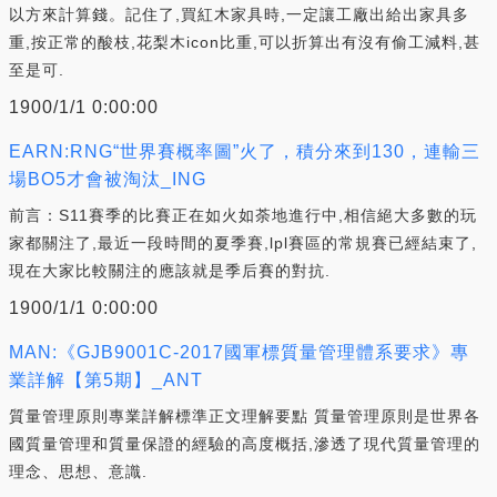
以方來計算錢。記住了,買紅木家具時,一定讓工廠出給出家具多
重,按正常的酸枝,花梨木icon比重,可以折算出有沒有偷工減料,甚
至是可.
1900/1/1 0:00:00
EARN:RNG“世界賽概率圖”火了，積分來到130，連輸三
場BO5才會被淘汰_ING
前言：S11賽季的比賽正在如火如荼地進行中,相信絕大多數的玩
家都關注了,最近一段時間的夏季賽,lpl賽區的常規賽已經結束了,
現在大家比較關注的應該就是季后賽的對抗.
1900/1/1 0:00:00
MAN:《GJB9001C-2017國軍標質量管理體系要求》專
業詳解【第5期】_ANT
質量管理原則專業詳解標準正文理解要點 質量管理原則是世界各
國質量管理和質量保證的經驗的高度概括,滲透了現代質量管理的
理念、思想、意識.