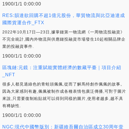
1900/1/1 0:00:00
RES:韻達欲回購不超1億元股份，華貿物流與比亞迪達成
國際貨運合作_FTX
2022年10月17日—23日,據掌鏈第一物流網《一周物流投融資》
不完全統計,國內外物流與供應鏈投融資市場發生10起相關品牌企
業的投融資事件.
1900/1/1 0:00:00
區塊鏈:元鏡：注重賦能實體經濟的數藏平臺｜項目介紹
_NFT
很多人都見過綠色的青蛙頭佩佩,從而了解馬特創作佩佩的故事。
因為大家感到有趣,佩佩被制作成各種表情包廣泛傳播,可對于圖片
來說,只需要復制粘貼就可以得到同樣的圖片,使用者越多,越不具
有稀缺性.
1900/1/1 0:00:00
NGC:現代中國幣版別：新疆維吾爾自治區成立30周年壹