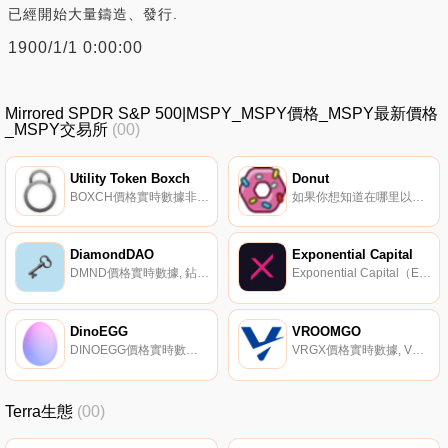
已經開始大量鑄造、發行.
1900/1/1 0:00:00
Mirrored SPDR S&P 500|MSPY_MSPY價格_MSPY最新價格
_MSPY交易所
(00)
Utility Token Boxch
Donut
BOXCH價格實時數據非保管錢包的實用代幣.
如果你想知道在哪里以當前價格購買Donut,目前交易{Donut]股票的頂級加密貨幣交易所是Honeyswap。您可以在我們的加密貨幣交易所頁面上找到其他列表。什么是Donut（DONUT）？Donut是一個ERC-20代幣,代表/r/ethtrader子reddit的社區點.
DiamondDAO
Exponential Capital
DMND價格實時數據, 鉆石DAO? 是一個協議生態系統,旨在收集DeFi中最有價值的資產。我們喜歡把DeFi中最有價值的資產稱為“；鉆石”；。鉆石是儲備貨幣、支持強大DAO的代幣,以及通過投票權控制資金流動的資產。DiamondDAO會把它們全部收集起來.
Exponential Capital（EXPO）｛EXPOnname｝團隊在農業、貿易、種子投資和區塊鏈創新領域處于領先地位。在他們之間,他們已經領導著大型分散的社區,并擁有一個巨大的機會輸送網絡。其交易員和農民在管理自己的投資組合方面表現出了指數級的增長和韌性.
DinoEGG
VROOMGO
DINOEGG價格實時數據, 恐龍是什么？Dino不僅僅是另一個基于索拉納的NFT項目,它是一個擁有自己原生代幣的完整生態系統$恐龍是進入恐龍世界的終極鑰匙。$DINO作為一種可替代代幣發行,允許通過創建、孵化和孵化雞蛋的過程鑄造DINO NFT.
VRGX價格實時數據, VROOMGO是一個基于區塊鏈的O2O共享經濟平臺。VROOMGO提供各種有利于生活的服務,如食品配送服務、摩托車共享服務、貨物運輸服務和便利服務.
Terra生態
(00)