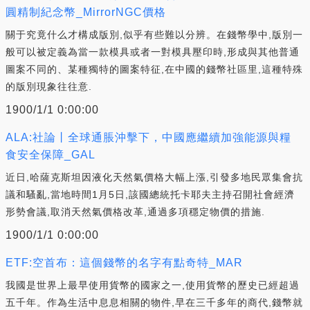
圓精制紀念幣_MirrorNGC價格
關于究竟什么才構成版別,似乎有些難以分辨。在錢幣學中,版別一
般可以被定義為當一款模具或者一對模具壓印時,形成與其他普通
圖案不同的、某種獨特的圖案特征,在中國的錢幣社區里,這種特殊
的版別現象往往意.
1900/1/1 0:00:00
ALA:社論丨全球通脹沖擊下，中國應繼續加強能源與糧
食安全保障_GAL
近日,哈薩克斯坦因液化天然氣價格大幅上漲,引發多地民眾集會抗
議和騷亂,當地時間1月5日,該國總統托卡耶夫主持召開社會經濟
形勢會議,取消天然氣價格改革,通過多項穩定物價的措施.
1900/1/1 0:00:00
ETF:空首布：這個錢幣的名字有點奇特_MAR
我國是世界上最早使用貨幣的國家之一,使用貨幣的歷史已經超過
五千年。作為生活中息息相關的物件,早在三千多年的商代,錢幣就