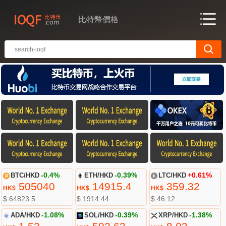
比特幣價格
BTC/HKD
-0.4%
ETH/HKD
-0.39%
LTC/HKD
+0.61%
505040
14915.4
359.32
HK$
HK$
HK$
$ 64823.5
$ 1914.44
$ 46.12
ADA/HKD
-1.08%
SOL/HKD
-0.39%
XRP/HKD
-1.38%