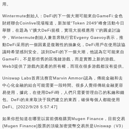
用。
Wintermute創始人：DeFi的下一個大潮可能來自GameFi:金色
財經聯合Coinlive現場報道，新加坡“Token 2049”峰會活動今日
舉辦，在題為 \"擴大DeFi規模，實現大規模應用 \"的圓桌討論
中，Wintermute創始人兼首席執行官Evgeny Gaevoy表示，推
動DeFi采用的一個因素是復雜性的抽象化，DeFi用戶在使用該協
議時希望感到安全。談到DeFi的下一個大潮，他認為它可能來自
GameFi，不是那些舊的區塊鏈游戲，而是實際上新的游戲。
Web3提供了游戲內資產的所有權，而現在很多游戲都沒有提供。
Uniswap Labs首席法務官Marvin Ammori認為，傳統金融和去
中心化金融的結合可能需要一段時間。很多人覺得傳統金融更容
易使用，據此，在使用DeFi時，人們只需要管理自己的私鑰和錢
包。DeFi的未來取決于我們建立的東西，確保每個人都能使用
DeFi。[2022/9/28 5:57:47]
如果你想知道在哪里以當前價格購買Mugen Finance，目前交易
{Mugen Finance]股票的頂級加密貨幣交易所是Uniswap（V3）