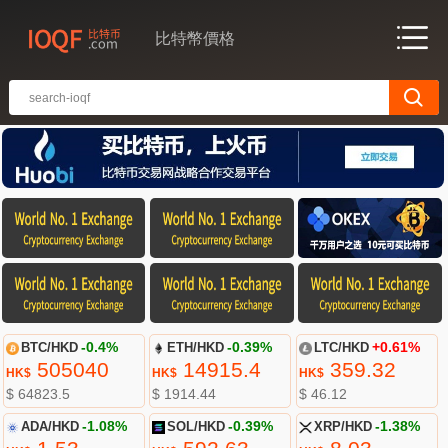
比特幣價格
BTC/HKD
-0.4%
ETH/HKD
-0.39%
LTC/HKD
+0.61%
505040
14915.4
359.32
HK$
HK$
HK$
$ 64823.5
$ 1914.44
$ 46.12
ADA/HKD
-1.08%
SOL/HKD
-0.39%
XRP/HKD
-1.38%