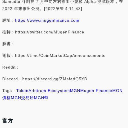
Samudai 計劃在 7 月中旬左右推出小規模 Alpha 測試版本，在
2022 年末推出公測。[2022/6/9 4:11:43]
網址：
https://www.mugenfinance.com
推特：https://twitter.com/MugenFinance
臉書：
電報：https://t.me/CoinMarketCapAnnouncements
Reddit：
Discord：https://discord.gg/ZMsfadQ5YD
Tags：
Token
Arbitrum Ecosystem
MGN
Mugen Finance
MGN
價格
MGN交易所
MGN幣
官方