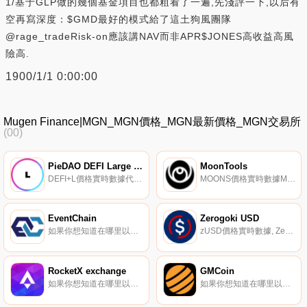
1/基于GLP做的幾個基金項目也都粗看了一遍,先淺評一下,以后有
空再寫深度：$GMD最好的模式給了這土狗風團隊
@rage_tradeRisk-on應該講NAV而非APR$JONES高收益高風
險高.
1900/1/1 0:00:00
Mugen Finance|MGN_MGN價格_MGN最新價格_MGN交易所
(00)
PieDAO DEFI Large Cap
MoonTools
DEFI+L價格實時數據代表大盤股DeFi項目的指數。
MOONS價格實時數據MoonTools聲稱是去中心化交換的數據瀏覽器。MOONS令牌是訪問MoonTools應用程序中不同功能所必需的.
EventChain
Zerogoki USD
如果你想知道在哪里以當前價格購買EventChain,目前交易{EventChain]股票的頂級加密貨幣交易所是Mercatox。您可以在我們的加密貨幣交易所頁面上找到其他列表。EventChain（EVC）是一種加密貨幣,在以太坊平臺上運行.
zUSD價格實時數據, Zerogoki,“”的音譯零號機” 在日語中,代表實驗模型Unit-00,其符號REI是單詞“zero”的發音(れい)” 用日語。因此,這是一個原型的隱喻.
RocketX exchange
GMCoin
如果你想知道在哪里以當前價格購買RocketX exchange,目前交易{RocketX exchange]股票的頂級加密貨幣交易所是Bilaxy。您可以在我們的加密貨幣交易所頁面上找到其他列表.
如果你想知道在哪里以當前價格購買GMCoin,目前交易{GMCoin]股票的頂級加密貨幣交易所是BitMart、LBank和ProBit Global。您可以在我們的加密貨幣交易所頁面上找到其他列表。GMCoin是第一家基于在整個加密貨幣網絡上開發的業務建立龐大而實用的代幣模型的公司.