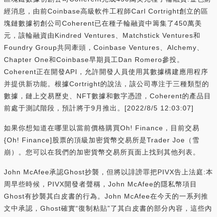
經消息，由前Coinbase高級軟件工程師Carl Cortright創立的區
塊鏈數據初創公司Coherent已在種子輪融資中籌集了450萬美
元，該輪融資由Kindred Ventures、Matchstick Ventures和
Foundry Group共同牽頭，Coinbase Ventures、Alchemy、
Chapter One和Coinbase早期員工Dan Romero參投。
Coherent正在開發API，允許開發人員使用其數據構建應用程序
并提供新功能。根據Cortright的說法，該公司專注于三種類型的
數據，鏈上交易歷史、NFT數據和數字憑證，Coherent的產品目
前處于測試階段，預計將于9月推出。[2022/8/5 12:03:07]
如果你想知道在哪里以當前價格購買Oh! Finance，目前交易
{Oh! Finance]股票的頂級加密貨幣交易所是Trader Joe（雪
崩）。您可以在我們的加密貨幣交易所頁面上找到其他列表。
John McAfee承認Ghost抄襲，但將以誹謗罪把PIVX告上法庭:本
周早些時候，PIVX開發者聲稱，John McAfee的隱私幣項目
Ghost有抄襲其白皮書的行為。John McAfee在今天的一系列推
文中承認，Ghost確實“復制粘貼”了其白皮書的部分內容，這些內