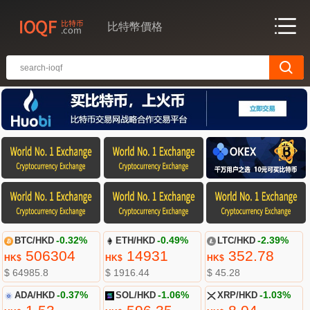
比特幣價格
BTC/HKD
-0.32%
ETH/HKD
-0.49%
LTC/HKD
-2.39%
506304
14931
352.78
HK$
HK$
HK$
$ 64985.8
$ 1916.44
$ 45.28
ADA/HKD
-0.37%
SOL/HKD
-1.06%
XRP/HKD
-1.03%