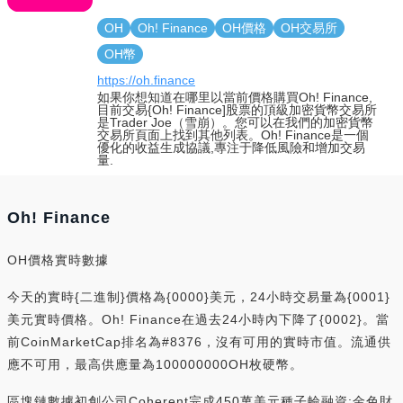
OH
Oh! Finance
OH價格
OH交易所
OH幣
https://oh.finance
如果你想知道在哪里以當前價格購買Oh! Finance,
目前交易{Oh! Finance]股票的頂級加密貨幣交易所
是Trader Joe（雪崩）。您可以在我們的加密貨幣
交易所頁面上找到其他列表。Oh! Finance是一個
優化的收益生成協議,專注于降低風險和增加交易
量.
Oh! Finance
OH價格實時數據
今天的實時{二進制}價格為{0000}美元，24小時交易量為{0001}
美元實時價格。Oh! Finance在過去24小時內下降了{0002}。當
前CoinMarketCap排名為#8376，沒有可用的實時市值。流通供
應不可用，最高供應量為100000000OH枚硬幣。
區塊鏈數據初創公司Coherent完成450萬美元種子輪融資:金色財