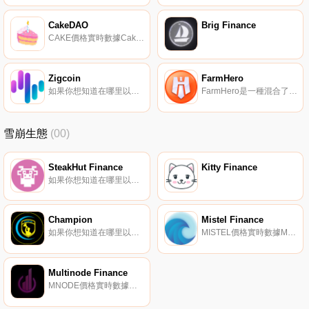
CakeDAO
Brig Finance
CAKE價格實時數據CakeDao是雪崩網絡上基于CAKE代幣的去中心化儲備貨幣協議。每個CAKE代幣都由CakeDao金庫中的一籃子資產（如MIM、LP代幣等）支持,賦予其無法低于的內在價值。CakeDao還通過下注和鑄造將經濟和博弈論動力學引入市場.
Zigcoin
FarmHero
如果你想知道在哪里以當前價格購買Zigcoin,目前交易{Zigcoin]股票的頂級加密貨幣交易所是Bitget、Gate.io、HuoZIG、MEXC和AscendEX（BitMax）。您可以在我們的加密貨幣交易所頁面上找到其他列表.
FarmHero是一種混合了NFT、游戲和DEFI概念的新型協議。社區可以通過各種方式進行貢獻和賺取,包括但不限于收益農業、NFT農業和/或使用我們的CUTE IP擁有的NFT進行NFT交易、bug賞金、加入孵化器、玩家庭游戲,或者簡單地復制粘貼推薦鏈接并發送給朋友.
雪崩生態
(00)
SteakHut Finance
Kitty Finance
如果你想知道在哪里以當前價格購買SteakHut Finance,目前交易{SteakHut Finance]股票的頂級加密貨幣交易所是Trader Joe（雪崩）。您可以在我們的加密貨幣交易所頁面上找到其他列表.
Champion
Mistel Finance
如果你想知道在哪里以當前價格購買Champion,目前交易{Champion]股票的頂級加密貨幣交易所是THENA。您可以在我們的加密貨幣交易所頁面上找到其他列表.
MISTEL價格實時數據Mistel是一種代幣,代表Mistel Finance產生的利潤份額。Mistel Finance開發并實施跨鏈產量農業和賭注策略,以最大限度地提高您的投資.
Multinode Finance
MNODE價格實時數據多節點金融是一種節點協議,每個節點每天支付回報,回報隨著MNode代幣價格的波動而變化。我們的MNode代幣目標價格為每個代幣2USDC,每日獎勵從1%到2%不等。如果價格上漲,收益率就會上升.