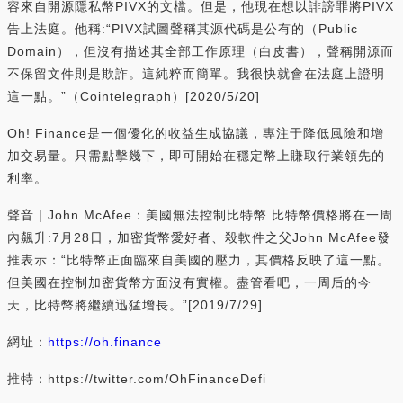
容來自開源隱私幣PIVX的文檔。但是，他現在想以誹謗罪將PIVX
告上法庭。他稱:“PIVX試圖聲稱其源代碼是公有的（Public
Domain），但沒有描述其全部工作原理（白皮書），聲稱開源而
不保留文件則是欺詐。這純粹而簡單。我很快就會在法庭上證明
這一點。”（Cointelegraph）[2020/5/20]
Oh! Finance是一個優化的收益生成協議，專注于降低風險和增
加交易量。只需點擊幾下，即可開始在穩定幣上賺取行業領先的
利率。
聲音 | John McAfee：美國無法控制比特幣 比特幣價格將在一周
內飆升:7月28日，加密貨幣愛好者、殺軟件之父John McAfee發
推表示：“比特幣正面臨來自美國的壓力，其價格反映了這一點。
但美國在控制加密貨幣方面沒有實權。盡管看吧，一周后的今
天，比特幣將繼續迅猛增長。”[2019/7/29]
網址：
https://oh.finance
推特：https://twitter.com/OhFinanceDefi