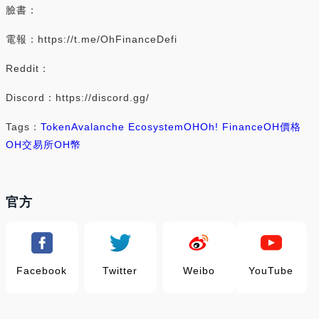
臉書：
電報：https://t.me/OhFinanceDefi
Reddit：
Discord：https://discord.gg/
Tags：
Token
Avalanche Ecosystem
OH
Oh! Finance
OH價格
OH交易所
OH幣
官方
Facebook
Twitter
Weibo
YouTube