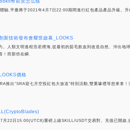
ooks幣前景怎么樣
體驗,平臺將于2021年4月7日22:00期間進行紅包產品產品升級
創新技術發布會耀世啟幕_LOOKS
洞察力。人類文明進程浩若煙海,從最初的茹毛飲血到改造自然、沖出地
喜！而那些在瞬.
LOOKS價格
A推出“SRA迎七月空投紅包大放送”特別活動,雙重壕禮等您來拿！活動時
CryptoBlades)
2日15:00(UTC8)重磅上線SKILL/USDT交易對。充值已開啟,提