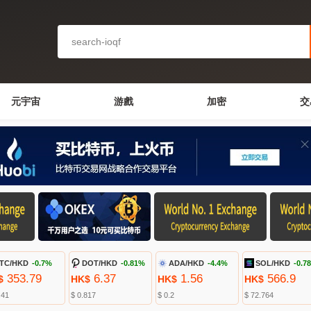
元宇宙
游戲
加密
交
TC/HKD
-0.7%
DOT/HKD
-0.81%
ADA/HKD
-4.4%
SOL/HKD
-0.7
353.79
6.37
1.56
566.9
$
HK$
HK$
HK$
.41
$ 0.817
$ 0.2
$ 72.764