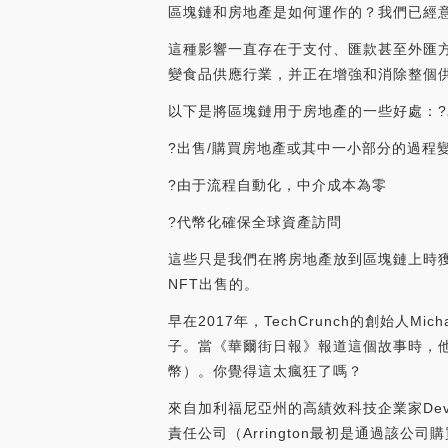
區塊鏈和房地產是如何運作的？我們已經
這種影響一直存在于支付、匯款甚至外匯
變食品供應行業，并正在增強和消除整個
以下是將區塊鏈用于房地產的一些好處：
?出售/購買房地產或其中一小部分的過程
?由于流程自動化，中介成本為零
?代幣化確保全球資產訪問
這些只是我們在將房地產放到區塊鏈上時
NFT出售的。
早在2017年，TechCrunch的創始人M
子。當《華爾街日報》報道這個故事時，
幣）。你覺得這太瘋狂了嗎？
來自加利福尼亞州的高績效科技企業家Devo
責任公司（Arrington最初是通過該