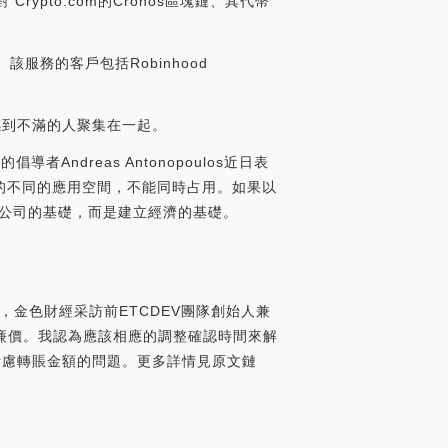
 Crypto.com的Cronos區塊鏈、其代幣
該服務的客戶包括Robinhood
感到不滿的人聚集在一起。
導者Andreas Antonopoulos近日表
的不同的應用空間，不能同時占用。如果以
建立公司的基礎，而是建立經濟的基礎。
擊問題，金色財經采訪前ETCDEV團隊創始人兼
更加的廉價。我認為應該相應的調整確認時間來解
考慮轉賬金額的問題。更多詳情見原文鏈