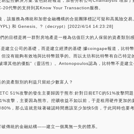
提供交易監控解決方案:金色財經報道，加密分析公司Chainalysis 增加了對
20代幣的支持到其Know Your Transaction服務。
的最新升級，該服務為傳統和加密金融機構的合規團隊標記可疑和高風險交易。
YPL) 和 Genesis。?（decrypt）[2022/4/14 14:23:28]
—我們的目標是將一群對房地產是一種為估值巨大的人保留的資產類別
：比特幣不是建立公司的基礎，而是建立經濟的基礎:據coingape報道，比特幣的倡
，但沒有能夠有效地與比特幣競爭的。而以太坊和比特幣有自己特定
壞其他的優點”（靈活性）。Antonopoulos認為，比特幣不是
長的資產類別的利益只留給少數富人？
monov：ETC 51%攻擊的發生主要歸因于熊市:針對日前ETC的51%攻
示：ETC被51%攻擊，主要因為熊市。挖礦收益不如以前，于是租用硬件
80%，那么這就意味著確認時間應該至少加快5倍，于此同時也要
打破傳統的金融結構——建立一個萬無一失的體系。