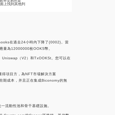
密貨幣交易所是
所頁面上找到其他列
oks在過去24小時內下降了{0002}。當
應量為12000000枚OOKS幣。
niswap（V2）和TxOOKSt。您可以在
贈款獲得項目方，為NFT市場解決方案
前期成本，并且正在集成Biconomy的無
的統一流動性池和骨干基礎設施。