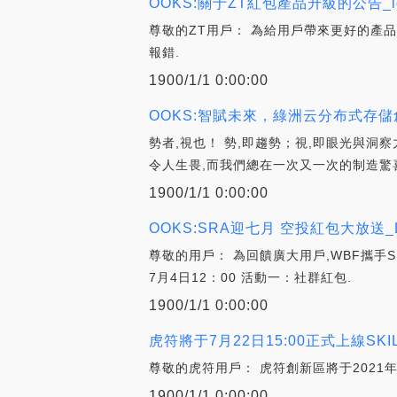
OOKS:關于ZT紅包產品升級的公告_l
尊敬的ZT用戶： 為給用戶帶來更好的產品
報錯.
1900/1/1 0:00:00
OOKS:智賦未來，綠洲云分布式存儲
勢者,視也！ 勢,即趨勢；視,即眼光與
令人生畏,而我們總在一次又一次的制造驚
1900/1/1 0:00:00
OOKS:SRA迎七月 空投紅包大放送_
尊敬的用戶： 為回饋廣大用戶,WBF攜手SR
7月4日12：00 活動一：社群紅包.
1900/1/1 0:00:00
虎符將于7月22日15:00正式上線SKILL(
尊敬的虎符用戶： 虎符創新區將于2021年7月2
1900/1/1 0:00:00