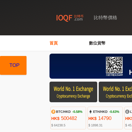
比特幣價格
首頁
數位貨幣
TOP
TOP
TOP
BTC/HKD
-0.58%
ETH/HKD
-0.63%
L
500482
14790
HK$
HK$
HK
$ 64238.5
$ 1898.31
$ 45