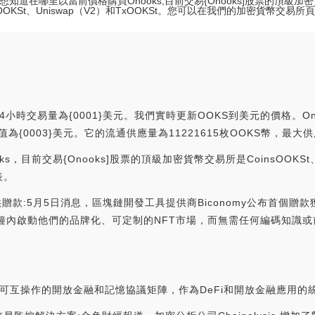
想知道在哪里以當前價格購買Onooks,目前交易{Onooks]股票的頂級加
nsOOKSt、Uniswap（V2）和TxOOKSt。您可以在我們的加密貨幣交易
24小時交易量為{0001}美元。我們實時更新OOKS到美元的價格。Ono
際市值為{0003}美元。它的流通供應量為11221615枚OOKS幣，最大供
目前交易{Onooks]股票的頂級加密貨幣交易所是CoinsOOKSt、U
表。
fy提供贈款:5月5日消息，區塊鏈開發工具提供商Biconomy公布首個
在幾分鐘內啟動他們的品牌化、可定制的NFT市場，而無需任何編碼知識或
的、可互操作的開放金融和記憶協議矩陣，作為DeFi和開放金融應用