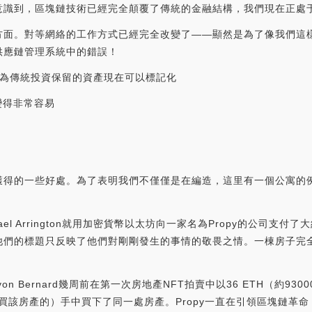
意識到，區塊鏈技術已經完全顛覆了傳統的金融結構，我們現在正處
方面。對等網絡的工作方式已經完全改變了——顯然是為了像我們這
供應鏈管理系統中的錯誤！
?為傳統投資保留的資產現在可以標記化
變得非常容易
獲得的一些好處。為了表明我們不僅僅是在編造，這里有一個公寓的
ichael Arrington就用加密貨幣以太坊向一家名為Propy的公司
他們的標題只反映了他們對剛剛發生的事情的敬畏之情。一棟房子完
n Bernard幾周前在第一次房地產NFT拍賣中以36 ETH（約9
公司購買該房產的）手中買下了同一處房產。Propy一直在引領區塊鏈