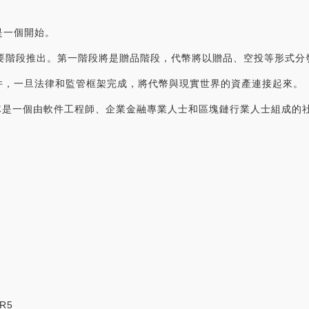
是一個開始。
兩個主要階段推出。第一階段將是贈品階段，代幣將以贈品、空投等形式
件，一旦法律和監管框架完成，將代幣與現實世界的資產連接起來。
后的團隊是一個由軟件工程師、企業金融專業人士和區塊鏈行業人士組成
mR5