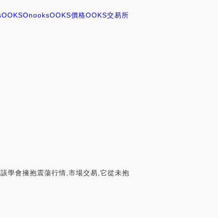
s
OOKS
Onooks
OOKS價格
OOKS交易所
應該學會擁抱震蕩行情,市場交易,它從未抱