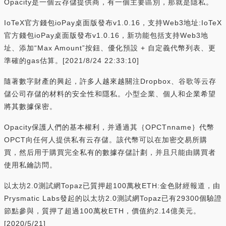
Opacity是一個云存儲提供商，有一個主要區別，那就是隱私。
IoTeX官方錢包ioPay桌面版發布v1.0.16，支持Web3地址:IoTeX
官方錢包ioPay桌面版發布v1.0.16，新功能包括支持Web3地
址、添加“Max Amount”按鈕、優化預設 + 自定義代幣列表、更
準確的gas估算。[2021/8/24 22:33:10]
隨著數字財產的興起，許多人越來越關注Dropbox、谷歌等云存
儲公司存儲的材料的安全性和隱私。小型企業、個人和企業希望
將其數據保密。
Opacity保護人們的基本權利，并通過其｛OPCTnname｝代幣
OPCT向任何人提供私有云存儲。該代幣可以在加密交易所購
買，然后用于購買完全私有的數據存儲計劃，并且只能由購買者
使用私鑰訪問。
以太坊2.0測試網Topaz已質押超100萬枚ETH:金色財經報道，由
Prysmatic Labs發起的以太坊2.0測試網Topaz已有29300個驗證
節點參與，質押了超過100萬枚ETH，價值約2.14億美元。
[2020/5/21]