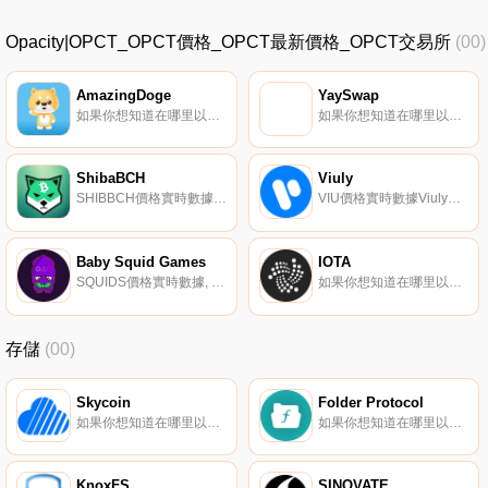
Opacity|OPCT_OPCT價格_OPCT最新價格_OPCT交易所
(00)
AmazingDoge
YaySwap
如果你想知道在哪里以當前價格購買AmazingDoge,目前交易{AmazingDoge]股票的頂級加密貨幣交易所是CoinW和PancakeSwap（V2）。您可以在我們的加密貨幣交易所頁面上找到其他列表。AmazingDoge代幣是DogeCoin的一個分支,致力于每天給人們帶來驚喜.
如果你想知道在哪里以當前價格購買YaySwap,目前交易{YaySwap]股票的頂級加密貨幣交易所是ExMarkets。您可以在我們的加密貨幣交易所頁面上找到其他列表。YaySwap是Cardano區塊鏈上第一個集成了自動做市商和訂單簿的混合DEX平臺.
ShibaBCH
Viuly
SHIBBCH價格實時數據ShibaBCH-由SmartBCH側鏈為比特幣現金提供動力的去中心化社區代幣.
VIU價格實時數據Viuly（VIU）是一種加密貨幣,在以太坊平臺上運行。Viuly目前的供應量為1000000000,流通量為771905775.335。最近已知的Viuly價格為0.0000716美元,在過去24小時內上漲了0.00。更多信息請訪問https://viuly.io/.
Baby Squid Games
IOTA
SQUIDS價格實時數據, 股息代幣支付持有者在Axie Infinity Shards的每次買賣中獲得7%的獎勵。團隊主要設在英國和美國。Baby Squid Games正在構建一個NFT游戲,您可以在其中制作各種我們的嬰兒魷魚.
如果你想知道在哪里以當前價格購買IOTA,目前交易{IOTA]股票的頂級加密貨幣交易所是Binance、OKX、Bitrue、ByMIOTAt和Bitget。您可以在我們的加密貨幣交易所頁面上找到其他列表.
存儲
(00)
Skycoin
Folder Protocol
如果你想知道在哪里以當前價格購買Skycoin,目前交易{Skycoin]股票的頂級加密貨幣交易所是Bitbns和Finexbox。您可以在我們的加密貨幣交易所頁面上找到其他列表。Skycoin（SKY）是一個開源、社區所有、基于硬件的對等互聯網,利用區塊鏈的激勵結構.
如果你想知道在哪里以當前價格購買Folder Protocol,目前交易{Folder Protocol]股票的頂級加密貨幣交易所是FlyFOLt。您可以在我們的加密貨幣交易所頁面上找到其他列表.
KnoxFS
SINOVATE