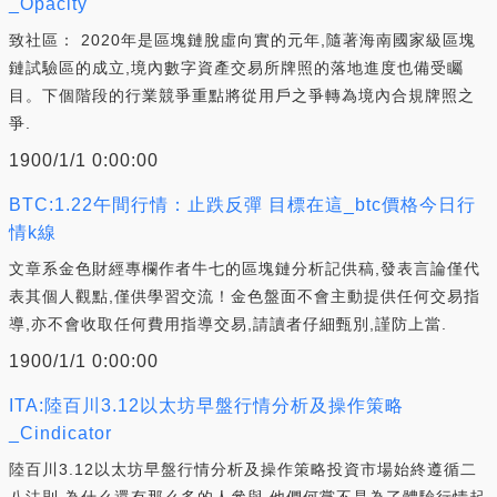
_Opacity
致社區： 2020年是區塊鏈脫虛向實的元年,隨著海南國家級區塊
鏈試驗區的成立,境內數字資產交易所牌照的落地進度也備受矚
目。下個階段的行業競爭重點將從用戶之爭轉為境內合規牌照之
爭.
1900/1/1 0:00:00
BTC:1.22午間行情：止跌反彈 目標在這_btc價格今日行
情k線
文章系金色財經專欄作者牛七的區塊鏈分析記供稿,發表言論僅代
表其個人觀點,僅供學習交流！金色盤面不會主動提供任何交易指
導,亦不會收取任何費用指導交易,請讀者仔細甄別,謹防上當.
1900/1/1 0:00:00
ITA:陸百川3.12以太坊早盤行情分析及操作策略
_Cindicator
陸百川3.12以太坊早盤行情分析及操作策略投資市場始終遵循二
八法則,為什么還有那么多的人參與,他們何嘗不是為了體驗行情起