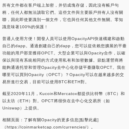
所有文件都在客戶端上加密，并切成塊存儲，因此沒有帳戶句
柄，任何人都無法讀取它們。這些文件與主要賬戶持有人沒有關
聯，因此即使要識別一個文件，它也與任何其他文件無關。零知
識意味著100%的保護！
普通人使用方便！開發人員可以使用OpacityAPI快速構建和啟動
自己的dapp。通過創建自己的dapp，您可以從依賴您擴展的平臺
功能的用戶那里獲得OPCT。大型企業可以與Opacity合作，以確
保以與現有系統相同的方式使用私有和加密數據。節點運營商將
能夠通過托管和管理Opacity去中心化存儲平臺賺取OPCT。我在
哪里可以買到Opacity（OPCT）？Opacity可以在越來越多的交
易所進行交易，目前可以使用BTC和ETH對。
截至2020年11月，Kucoin和Mercatox都提供比特幣（BTC）和
以太坊（ETH）對。OPCT將很快在去中心化交易所（如
Uniswap）上提供。
相關頁面：了解有關Opacity的更多信息[點擊此處]
（https://coinmarketcap.com/currencies/）。