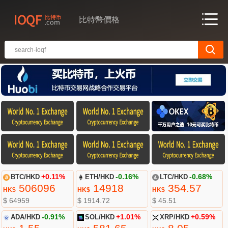
比特幣價格
BTC/HKD
+0.11%
ETH/HKD
-0.16%
LTC/HKD
-0.68%
506096
14918
354.57
HK$
HK$
HK$
$ 64959
$ 1914.72
$ 45.51
ADA/HKD
-0.91%
SOL/HKD
+1.01%
XRP/HKD
+0.59%