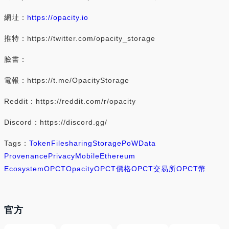
網址：
https://opacity.io
推特：https://twitter.com/opacity_storage
臉書：
電報：https://t.me/OpacityStorage
Reddit：https://reddit.com/r/opacity
Discord：https://discord.gg/
Tags：
Token
Filesharing
Storage
PoW
Data
Provenance
Privacy
Mobile
Ethereum
Ecosystem
OPCT
Opacity
OPCT價格
OPCT交易所
OPCT幣
官方