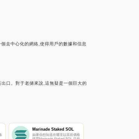
了一個去中心化的網絡,使得用戶的數據和信息
畜出口。對于老撾來說,這無疑是一個巨大的
Marinade Staked SOL
格
如果你想知道在哪里以當前價格
購買Marinade Staked SOL,目前