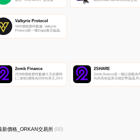
GOMB協議價值和股東對其保持
{Shiba Samurai]股票的頂級加
GOMB接近掛鉤能力的信任的方
貨幣交易所是BKEX。您可以
法之一。在紀元擴展期間,協議
我們的加密貨幣交易所頁面上
鑄造GOMB,并按比例將其分配
到其他列表。我們Shiburai相
給所有在農場中下注代幣的
一個強大社區的力量.
Valkyrie Protocol
GSHARE持有者.
VKR價格實時數據, Valkyrie
Protocol是一種Dapp激活協議,
旨在幫助協議有效啟動,使其能
夠設計具有特定目標的“活動”,并
根據用戶的參與程度向用戶分發
預先分配的獎勵.
2omb Finance
2SHARE
2OMB價格實時數據今天的實時
2omb.finance是一種以激勵為
{二進制}價格為{0000}美元,24小
向的高收益算法穩定幣協議,利
時交易量為{0001}美元。我們實
用鑄幣稅機制將2億美元與
時更新2OMB到美元的價格。
Fantom 1:1掛鉤.
2omb Finance在過去24小時內
上漲了{0002}。當前
CoinMarketCap排名為#7085,沒
有可用的實時市值.
AN最新價格_ORKAN交易所
(00)