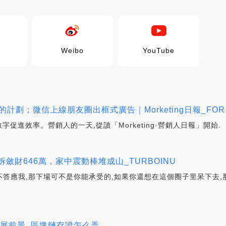
Weibo
YouTube
計劃；微信上線朋友圈出框式廣告｜Morketing日報_FOR
接商業,數字促進效率。營銷人的一天,從讀「Morketing·營銷人日報」開始.
拆斂財646萬，家中震動棒堆成山_TURBOINU
不答應我,那下場可不是你能承受的,如果你還想在這個圈子里呆下去,
未來發展前景_區塊鏈存證怎么弄