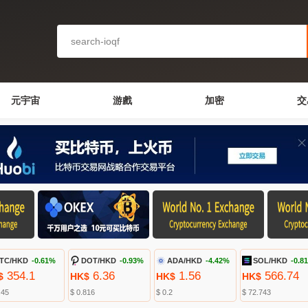
元宇宙
游戲
加密
交
TC/HKD
-0.61%
DOT/HKD
-0.93%
ADA/HKD
-4.42%
SOL/HKD
-0.8
354.1
6.36
1.56
566.74
$
HK$
HK$
HK$
.45
$ 0.816
$ 0.2
$ 72.743