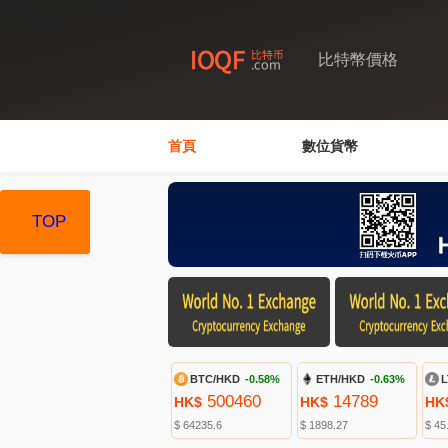
比特幣價格
首頁
數位貨幣
TOP
TOP
TOP
BTC/HKD
-0.58%
ETH/HKD
-0.63%
L
500460
14789
HK$
HK$
HK
$ 64235.6
$ 1898.27
$ 45