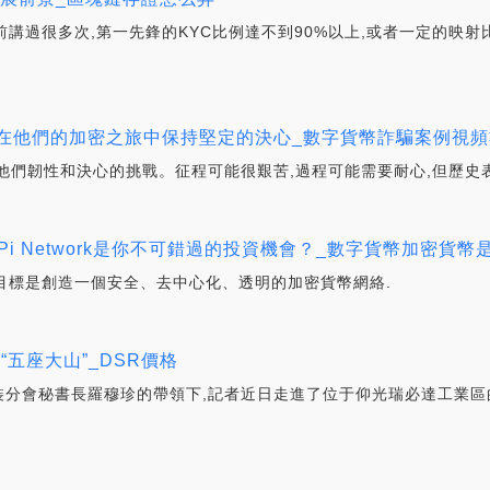
們之前講過很多次,第一先鋒的KYC比例達不到90%以上,或者一定的映
k礦工在他們的加密之旅中保持堅定的決心_數字貨幣詐騙案例
他們韌性和決心的挑戰。征程可能很艱苦,過程可能需要耐心,但歷史表
i Network是你不可錯過的投資機會？_數字貨幣加密貨幣
,其目標是創造一個安全、去中心化、透明的加密貨幣網絡.
“五座大山”_DSR價格
分會秘書長羅穆珍的帶領下,記者近日走進了位于仰光瑞必達工業區