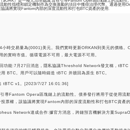
an（$ORK）是一種元治理協議,旨在引導Fantom Opera區塊鏈上的流
流動性指標和鎖定機制作為交換激勵的項目中獲得治理代幣。通過使用Or
該協議將實現Fantom內部的深度流動性和打包BTC資產的使用.
24小時交易量為{0001}美元。我們實時更新ORKAN到美元的價格。Or
，沒有可用的實時市值。循環電源不可用，最大電源不可用。
TC贖回功能:7月27日消息，隱私協議Threshold Network發文稱，
用 BTC。用戶可以隨時鑄造 tBTC 并贖回為原生 BTC。
tBTC v1。[2023/7/27 16:01:36]
旨在引導Fantom Opera區塊鏈上的流動性。債券發行將用于從使
分投票權，該協議將實現Fantom內部的深度流動性和打包BTC資產
rpheus Network達成合作:據官方消息，跨鏈預言機解決方案Supra