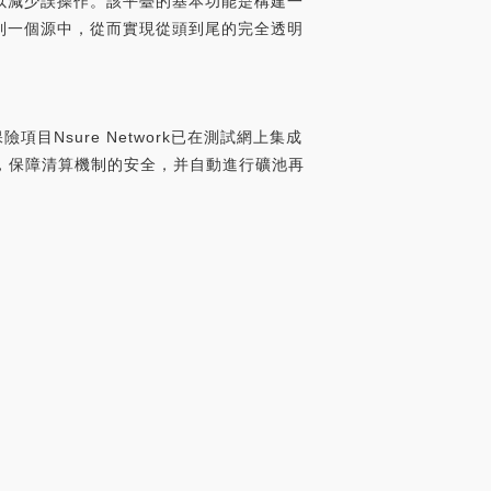
以減少誤操作。該平臺的基本功能是構建一
到一個源中，從而實現從頭到尾的完全透明
保險項目Nsure Network已在測試網上集成
保障成本，保障清算機制的安全，并自動進行礦池再