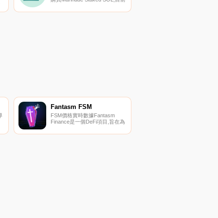
密
交易{Marinade Staked SOL]股
在
票的頂級加密貨幣交易所是
找
Gate.io、XT.COM、Coinbase
信
Exchange、Kraken和Jupiter。
您可以在我們的加密貨幣交易所
頁面上找到其他列表.
Fantasm FSM
導
FSM價格實時數據Fantasm
Finance是一個DeFi項目,旨在為
Fantom生態系統開發和推廣合
成代幣。想象一下,在沒有實際
擁有的情況下接觸FTM代幣的價
格。這不是幻想：這是
#Fantasm.