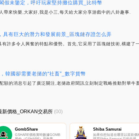
寶閣假未鑒定，呼吁玩家堅持攤位購買_比特幣
夠給人帶來快樂,大家好,我是小三,每天給大家分享游戲中的八卦趣事.
沿科技，具有巨大的潛力和發展前景_區塊鏈存證怎么弄
,確實具有許多令人興奮的特點和優勢。首先,它采用了區塊鏈技術,構建
，韓國卻需要老撾的“社畜”_數字貨幣
口配額的消息引起了廣泛關注,老撾政府聞訊立刻制定戰略推動對華牛
AN最新價格_ORKAN交易所
(00)
GombShare
Shiba Samurai
GSHARE價格實時數據GOMB
如果你想知道在哪里以當前價
股份（GSHARE）是衡量
購買Shiba Samurai,目前交易