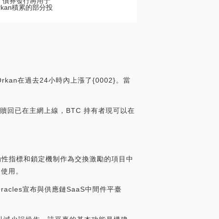
動性。債券發行將用于
kan積累的部分投
kan在過去24小時內上漲了{0002}。當
tBTC 贖回已在主網上線，BTC 持有者現可以在
用流動性指標和鎖定機制作為交換激勵的項目中
的使用。
Oracles宣布與供應鏈SaaS中間件平臺