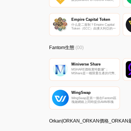
目前交易{Binance BTCDOM
Index]股票的頂級加密貨幣交易
所是幣安。您可以在我們的加密
貨幣交易所頁面上找到其他列
表.
Empire Capital Token
什么是二進制？Empire Capital
Token（ECC）由澳大利亞的一
個團隊于2021年12月2日推出,是
一款DeFi 3.0高產農業和賭注智
能合約,持有人可以從跨鏈去中
心化交易所EmpireDEX獲得高額
Fantom生態
(00)
獎勵.
Miniverse Share
MSHARE價格實時數據"；
MShare是一種限量生產的代幣,
代表協議價值,并提供通過協議
賺取掛鉤的能力.
WingSwap
WingSwap是第一個在Fantom區
塊鏈網絡上同時提供AMM和集
成NFT Farming的DeFi平臺。我
們為DeFi行業提供自動化、快速
和全方位的解決方案.
Orkan|ORKAN_ORKAN價格_ORK