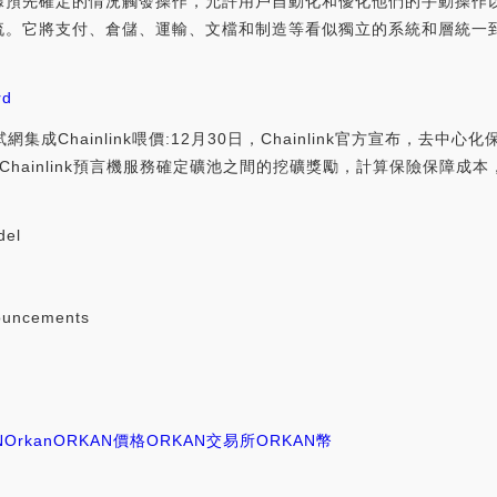
據預先確定的情況觸發操作，允許用戶自動化和優化他們的手動操作
流。它將支付、倉儲、運輸、文檔和制造等看似獨立的系統和層統一
rd
網集成Chainlink喂價:12月30日，Chainlink官方宣布，去中心化
work將利用Chainlink預言機服務確定礦池之間的挖礦獎勵，計算保險
del
ouncements
N
Orkan
ORKAN價格
ORKAN交易所
ORKAN幣