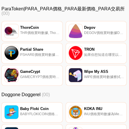
ParaToken|PARA_PARA價格_PARA最新價格_PARA交易所
(00)
ThoreCoin
Degov
THR價格實時數據, ThoreCoin于2018年1月推出,總部位于瑞士、德國和愛沙尼亞,提供一籃子加密貨幣和數字資產,任何人都可以通過購買{ThoreCoin]代幣進行投資,無需單獨購買每種資產.
DEGOV價格實時數據Degov是Debase的治理令牌。
Partial Share
TRON
PSHARE價格實時數據Fantom Opera上的一種算法穩定幣,通過鑄幣稅與?美元FTM（0.5）的價格掛鉤.
如果你想知道在哪里以當前價格購買TRON,目前交易{TRON]股票的頂級加密貨幣交易所是Binance、OKX、Deepcoin、CoinW和BTCEX。您可以在我們的加密貨幣交易所頁面上找到其他列表.
GameCrypt
Wipe My ASS
GAMECRYPT價格實時數據Gamecrypt-通過頂級游戲將盈利能力和樂趣結合起來,為游戲玩家、游戲開發商和投資者提供中心樞紐和最佳空間。Gamecrypt.旨在為游戲玩家和投資者打造中心樞紐和最好的空間.
WIPE價格實時數據擦拭我的屁股是NFT社區使用衛生紙的主題。
Doggone Doggerel
(00)
Baby Floki Coin
KOKA INU
BABYFLOKICOIN價格實時數據Baby Floki Coin是一種新的加密貨幣,由Shiba Inu/Doge社區的粉絲和成員帶來。BabyFlokiCoin是埃隆·馬斯克自己的shiba inu,他肩負著成為第一只登上月球的小狗的使命！他通過將每筆交易的5%發送到你的錢包來獎勵你.
INU價格實時數據為Meme社區創建的代幣,它有一顆善良的心！KOKA INU是一種具有回購和焚燒機制的通貨緊縮代幣.