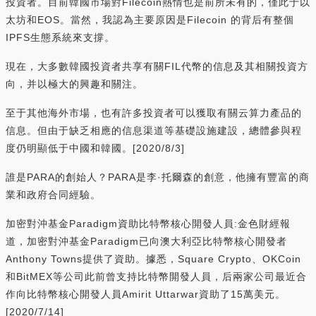
投資者。目前韓國市場對Filecoin熱情也是前所未有的，僅此于以
太坊和EOS。當然，我認為主要原因是Filecoin 的背后有整個
IPFS生態系統來支撐。
現在，大多數韓國投資者共享有關FIL代幣的信息及其相關投資方
向，并以極大的興趣和關注。
至于其他海外市場，也有許多投資者可以獲取有關云算力產品的
信息。但由于缺乏相應的信息渠道等基礎設施建設，總體參與程
度仍明顯低于中國和韓國。[2020/8/3]
誰是PARA的創始人？PARA是李·托爾森的創意，他擁有豐富的商
業和政府合同經驗。
加密對沖基金Paradigm資助比特幣核心開發人員:金色財經報
道，加密對沖基金Paradigm已向澳大利亞比特幣核心開發者
Anthony Towns提供了資助。據悉，Square Crypto、OKCoin
和BitMEX等公司此前曾支持比特幣開發人員，后兩家公司最近合
作向比特幣核心開發人員Amirit Uttarwar資助了15萬美元。
[2020/7/14]