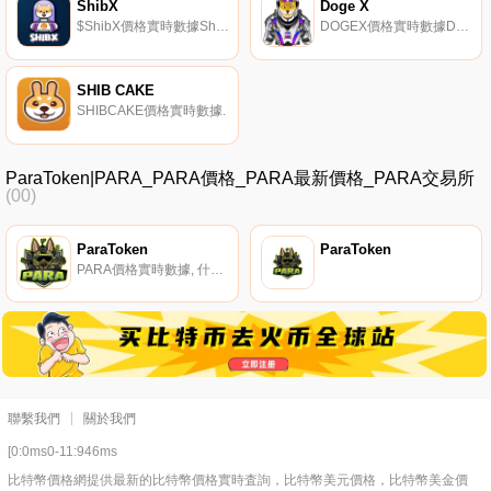
ShibX
Doge X
$ShibX價格實時數據ShibX（$｛$ShibXnname｝）是一種加密貨幣,在BNB智能鏈（BEP20）平臺上運營。ShibX的當前電源為0。最近已知的ShibX價格為0.00035027美元,在過去24小時內上漲了4.24美元。更多信息請訪問www.shibxbsc.com.
DOGEX價格實時數據Doge X是為狗狗幣社區創建的通貨緊縮代幣。一份反映合同,在狗狗幣中獲得15%的獎勵。Doge X還擁有自己的街頭藝術家手工制作的可收藏NFT.
SHIB CAKE
SHIBCAKE價格實時數據.
ParaToken|PARA_PARA價格_PARA最新價格_PARA交易所
(00)
ParaToken
ParaToken
PARA價格實時數據, 什么是ParaToken（PARA）？PARA是一種去中心化的erc-20原生實用代幣,將用于：*所需的DAG橋接訪問代幣*所需啟動平臺訪問和費用代幣*NFT市場高級訪問所需代幣有多少PARA代幣在流通？PARA于2022年1月27日推出主網.
聯繫我們
關於我們
[0:0ms0-11:946ms
比特幣價格網提供最新的比特幣價格實時査詢，比特幣美元價格，比特幣美金價