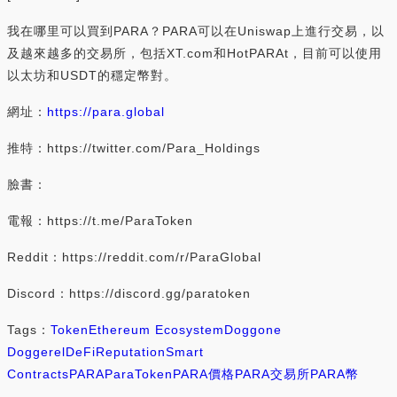
我在哪里可以買到PARA？PARA可以在Uniswap上進行交易，以
及越來越多的交易所，包括XT.com和HotPARAt，目前可以使用
以太坊和USDT的穩定幣對。
網址：
https://para.global
推特：https://twitter.com/Para_Holdings
臉書：
電報：https://t.me/ParaToken
Reddit：https://reddit.com/r/ParaGlobal
Discord：https://discord.gg/paratoken
Tags：
Token
Ethereum Ecosystem
Doggone
Doggerel
DeFi
Reputation
Smart
Contracts
PARA
ParaToken
PARA價格
PARA交易所
PARA幣