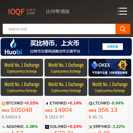
比特幣價格
BTC/HKD
+0.33%
ETH/HKD
+0.14%
LTC/HKD
-0.04%
505048
14904
356.13
HK$
HK$
HK$
$ 64824.6
$ 1912.97
$ 45.71
ADA/HKD
-3.38%
SOL/HKD
+0.24%
XRP/HKD
-1.22%