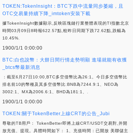
TOKEN:TokenInsight：BTC下跌中流量同步萎縮，且
OTC交易量持續下降_imtoken安裝下載
據TokenInsight數據顯示,反映區塊鏈行業整體表現的TI指數北京
時間03月09日8時報622.57點,較昨日同期下跌72.62點,跌幅為
10.45%.
1900/1/1 0:00:00
BTC:白也說幣：大餅日間行情走勢明顯 進場就能有收獲
_btcs幣最新消息
：截至6月27日10:00,BTC多空借幣比為26:1。今日多空借幣比
排名前10的幣種及其多空借幣比:BNB為7244.9:1、NEO為
3002:1、MX為2006.6:1、BHD為181:1、.
1900/1/1 0:00:00
TOKEN:關于TokenBetter上線CRT的公告_Jubi
尊敬的TB用戶： TokenBetter即將上線CRT/USDT交易對,并開
放充值、提現。具體時間如下： 1、充值時間：已開放 美聯儲主