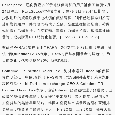
ParaSpace：已向資產以低于地板價清算的用戶補償了差價:7月
24日消息，ParaSpace推特發文稱，在7月3日至7月4日期間，
少數用戶的資產以低于地板價的價格清算。我們已經聯系到所有
受影響的用戶，并向他們補償了差價。發生這種情況是由于荷蘭
式拍賣在后端運行，而沒有顯示資產在前端被拍賣。當清算被觸
發時，成功購買NFT將終止拍賣。[2023/7/23 15:53:18]
有多少PARA代幣在流通？PARA于2022年1月27日推出主網，提
供1個QuintilionPARA代幣。1.5%的代幣在開發者的錢包中。到
目前為止，代幣供應的70%已經被燒毀。
Cointime TR Partner David Lee：海外市場對Filecoin的參與
程度明顯低于中國:在以《IPFS國內市場VS國外市場》為主題的
高峰對話中，bitFuri.com exchange CEO & Cointime TR
Partner David Lee表示，盡管Filecoin已經被推遲了好幾次，但
韓國的熱情并未減弱，反而變得更加熱烈。眾所周知，韓國人對
加密貨幣的熱情舉世聞名。韓國加密貨幣市場發展曾經在亞洲排
名第三，投資者年齡跨度很大，下至20歲，上至60歲，都有大量