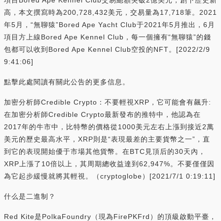
高，本文撰寫時為200,728,432美元，交易量為17,718筆。2021
年5月，“無聊猿”Bored Ape Yacht Club于2021年5月推出，6月
項目方上線Bored Ape Kennel Club，每一個擁有“無聊猿”的錢
包都可以收到Bored Ape Kennel Club空投的NFT。[2022/2/9
9:41:06]
點擊此處閱讀有關此公告的更多信息。
加密分析師Credible Crypto：不要輕視XRP，它可能會有飆升:
在加密分析師Credible Crypto最新發布的推特中，他認為在
2017年的牛市中，比特幣的價格從1000美元左右上漲到接近2萬
美元的歷史最高水平，XRP則是“表現最差的主要貨幣之一”，直
到它的表現開始優于市場其他貨幣。在BTC見頂后的30天內，
XRP上漲了10倍以上，其周期總收益達到62,947%。不要僅僅因
為它起步緩慢就將其輕視。（cryptoglobe）[2021/7/1 0:19:11]
什么是二進制？
Red Kite是PolkaFoundry（現為FirePKFrd）的頂級啟動平臺，