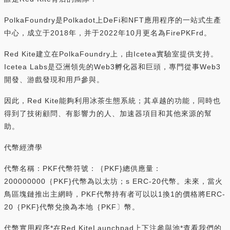
PolkaFoundry是Polkadot上DeFi和NFT應用程序的一站式生產
中心，成立于2018年，并于2022年10月更名為FirePKFrd。
Red Kite建立在PolkaFoundry上，由Icetea實驗室提供支持。
Icetea Labs是亞洲領先的Web3孵化器和巨頭，專門從事Web3
開發、游戲發現和用戶參與。
因此，Red Kite能夠利用冰茶生態系統；其卓越的功能，同時也
得到了技術顧問、有影響力的人、加速器項目和其他來源的幫
助。
代幣經濟學
代幣名稱：PKF代幣符號：｛PKF}總供應量：
200000000｛PKF}代幣為以太坊；s ERC-20代幣。未來，當火
鳥區塊鏈推出主網時，PKF代幣持有者可以以1換1的價格將ERC-
20｛PKF}代幣兌換為本地｛PKF〕幣。
代幣實用程序*在Red KiteLaunchpad上下注參與池*查看我們的