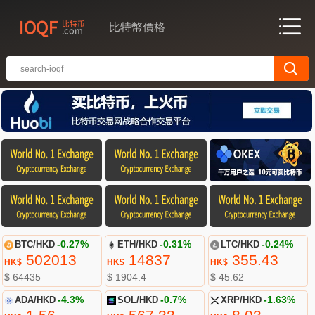
比特幣價格
BTC/HKD
-0.27%
ETH/HKD
-0.31%
LTC/HKD
-0.24%
502013
14837
355.43
HK$
HK$
HK$
$ 64435
$ 1904.4
$ 45.62
ADA/HKD
-4.3%
SOL/HKD
-0.7%
XRP/HKD
-1.63%