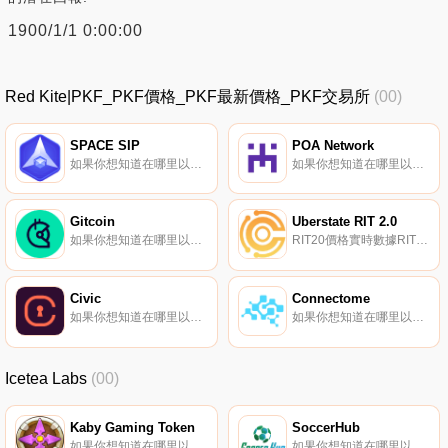
1900/1/1 0:00:00
Red Kite|PKF_PKF價格_PKF最新價格_PKF交易所
(00)
SPACE SIP
POA Network
如果你想知道在哪里以當前價格購買SPACE SIP,目前交易{SPACE SIP]股票的頂級加密貨幣交易所是PancakeSwap（V2）。您可以在我們的加密貨幣交易所頁面上找到其他列表。太空SIP是一款基于區塊鏈的游戲,圍繞收集、升級和制作強大的宇宙飛船展開.
如果你想知道在哪里以當前價格購買POA Network,目前交易{POA Network]股票的頂級加密貨幣交易所是HitBTC、Uniswap（V2）和Bancor Network。您可以在我們的加密貨幣交易所頁面上找到其他列表.
Gitcoin
Uberstate RIT 2.0
如果你想知道在哪里以當前價格購買Gitcoin,目前交易{Gitcoin]股票的頂級加密貨幣交易所是Binance、Bitrue、CoinW、ByGTCt和Bitget。您可以在我們的加密貨幣交易所頁面上找到其他列表。要了解更多關于這個項目的信息,請查看我們對Gitcoin的深入了解.
RIT20價格實時數據RIT由Uberstate開發,是以太坊區塊鏈上的一種數字貨幣,以太坊是當今世界上最具可擴展性的區塊鏈。它是一個用于房地產資產管理的分層區塊鏈解決方案,使用房地產支付網絡和涉及數字貨幣和工作證明算法的高級支付處理.
Civic
Connectome
如果你想知道在哪里以當前價格購買Civic,目前交易{Civic]股票的頂級加密貨幣交易所是Binance、OKX、Bitrue、CoinW和ByCVCt。您可以在我們的加密貨幣交易所頁面上找到其他列表.
如果你想知道在哪里以當前價格購買Connectome,目前交易{Connectome]股票的頂級加密貨幣交易所是OKX、BitUBU和Bittrex。您可以在我們的加密貨幣交易所頁面上找到其他列表.
Icetea Labs
(00)
Kaby Gaming Token
SoccerHub
如果你想知道在哪里以當前價格購買Kaby Gaming Token,目前交易{Kaby Gaming Token]股票的頂級加密貨幣交易所是PancakeSwap（V2）。您可以在我們的加密貨幣交易所頁面上找到其他列表.
如果你想知道在哪里以當前價格購買SoccerHub,目前交易{SoccerHub]股票的頂級加密貨幣交易所是DODO（BSC）。您可以在我們的加密貨幣交易所頁面上找到其他列表.