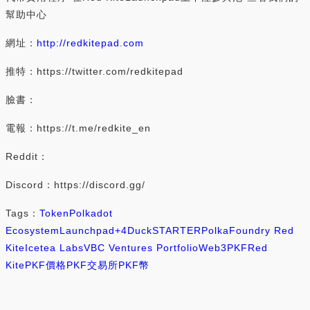
幫助中心
網址：
http://redkitepad.com
推特：https://twitter.com/redkitepad
臉書：
電報：https://t.me/redkite_en
Reddit：
Discord：https://discord.gg/
Tags：
Token
Polkadot
Ecosystem
Launchpad
+4
DuckSTARTER
PolkaFoundry Red
Kite
Icetea Labs
VBC Ventures Portfolio
Web3
PKF
Red
Kite
PKF價格
PKF交易所
PKF幣