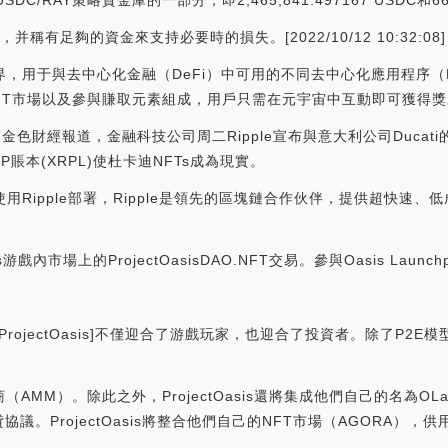
RAY策略資金庫的一部分，即2,465,841.497167 USDC和66,72
款，并稱有足夠的資金來支持必要時的損失。[2022/10/12 10:32:08]
虛擬世界，用于與去中心化金融（DeFi）中可用的不同去中心化應用程序（D
FT市場以及參與賺取元素組成，用戶只需在元宇宙中互動即可獲得獎
NFT:金色財經報道，金融科技公司周二Ripple宣布與意大利公司Ducati的摩
P賬本(XRPL)使杜卡迪NFTs成為現實。
使用Ripple部署，Ripple是領先的區塊鏈合作伙伴，提供超快速、低成
內市場上的ProjectOasisDAO.NFT交易。參與Oasis Launch
，{ProjectOasis]不僅迎合了游戲玩家，也迎合了投資者。除了P2E模
。
AMM）。除此之外，ProjectOasis還將集成他們自己的名為
。ProjectOasis將整合他們自己的NFT市場（AGORA），供