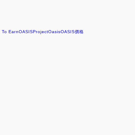
y To Earn
OASIS
ProjectOasis
OASIS價格