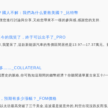
么？國人不解：我們為什么要救美國？_比特幣
方便您進行討論與分享,又給您帶來不一樣的參與感,感謝您的支持.
至今的我笑了，終于可以出手了_PRO
,我驚呆了,這款新能源汽車的售價區間居然是13.97—17.37萬元
…_COLLATERAL
歷史的脈絡,你可熟知這期間的錢幣經濟？你聽聞過華夏古泉五十/一
) 首發幣安，預期有多少漲幅？_FOM價格
,以太坊最高突破了三千美金,這波還是挺意外的,利空出現沒跌反而漲