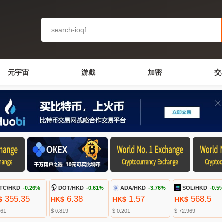
元宇宙
游戲
加密
交
TC/HKD
-0.26%
DOT/HKD
-0.61%
ADA/HKD
-3.76%
SOL/HKD
-0.5
355.35
6.38
1.57
568.5
$
HK$
HK$
HK$
.61
$ 0.819
$ 0.201
$ 72.969