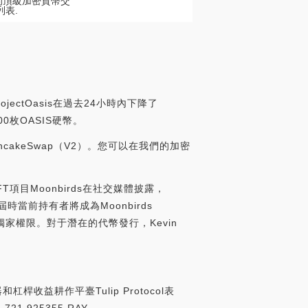
股票的頂級加密貨幣交
列表.
jectOasis在過去24小時內下降了
00枚OASIS硬幣。
ancakeSwap（V2）。您可以在我們的加密
FT項目Moonbirds在社交媒體披露，
，屆時當前持有者將成為Moonbirds
獨家權限。對于潛在的代幣發行，Kevin
]
杠桿收益耕作平臺Tulip Protocol表