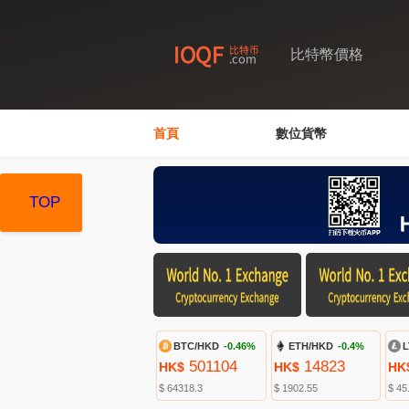
比特幣價格
首頁
數位貨幣
TOP
TOP
TOP
BTC/HKD
-0.46%
ETH/HKD
-0.4%
L
501104
14823
HK$
HK$
HK
$ 64318.3
$ 1902.55
$ 45