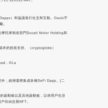
1.925355 RAY。
apps）和協議進行社交和互動。Oasis宇
勵。
托車制造部門Ducati Motor Holding和
本的技術支持。（cryptoglobe）
pad，OLa
型外，綠洲還將集成各種DeFi Dapp。{二
OLa的啟動板以及其他啟動板，以便用戶在涉
用戶自由交易NFT。