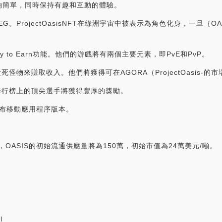
夠簡單，同時保持有趣和互動的體驗。
是JPEG。ProjectOasisNFT在綠洲宇宙中被表示為角色化身，一旦｛
lay to Earn功能。他們的游戲將有兩個主要元素，即PvE和PvP。
怪物來賺取收入。他們將獲得可在AGORA（ProjectOasis-的
排行榜上的頂尖選手將獲得豐厚的獎勵。
季度發布移動應用程序版本。
后，OASIS的初始流通供應量將為150萬，初始市值為24萬美元/噸。
_
l