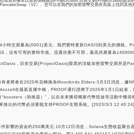
知道在哪里以當前價格購買ProjectOasis,目前交易{ProjectOasis]
PancakeSwap（V2）。您可以在我們的加密貨幣交易所頁面上找到其他
4小時交易量為{0001}美元。我們實時更新OASIS到美元的價格。Pro
名為#5855，沒有可用的實時市值。流通供應不可用，最高供應量為140000
Oasis，目前交易{ProjectOasis]股票的頂級加密貨幣交易所是P
將會在2025年后轉換為Moonbirds Elders:3月3日消息，據N
tin Mezzell在最新直播中稱，PROOF通行證將于2025年1月1日結束
有“boosters（助推器）”，以在未來獲得獨家代幣投放等活動中獲得
的代幣必須要能支持PROOF生態系統。[2023/3/3 12:40:24
go事件影響的資金約250萬美元:10月12日消息，Solana生態收益聚合器和