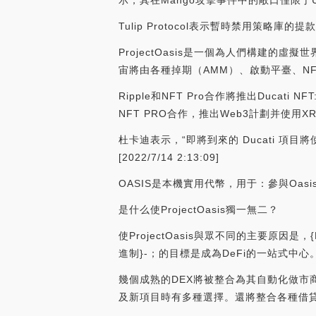
示，其在Mango攻擊事件中的敞口僅限于USDC/
Tulip Protocol表示暫時禁用策略庫的提
ProjectOasis是一個為人們構建的
宙將由各種掉期（AMM）、啟動平臺、N
Ripple和NFT Pro合作將推出Ducati 
NFT PRO合作，推出Web3計劃并使用XR
杜卡迪表示，“即將到來的 Ducati 項目將
[2022/7/14 2:13:09]
OASIS是本機實用代幣，用于：參與Oasis游戲
是什么使ProjectOasis獨一無二？
使ProjectOasis與眾不同的主要原因是
進制}-；的目標是成為DeFi的一站式中心
幾個成熟的DEX將被整合為其自動化做市商（
及新項目時有多種選擇。還將整合各種借貸協議