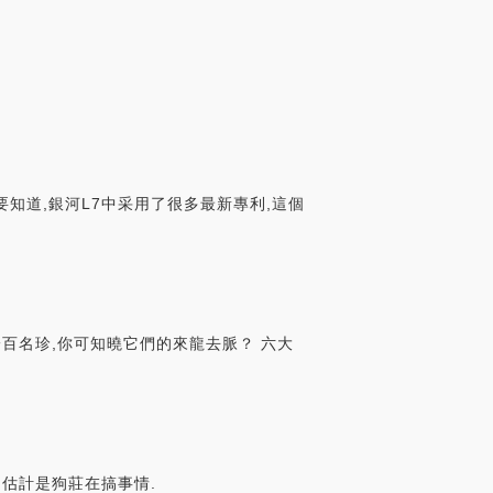
。要知道,銀河L7中采用了很多最新專利,這個
百名珍,你可知曉它們的來龍去脈？ 六大
,估計是狗莊在搞事情.