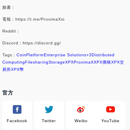
臉書：
電報：https://t.me/ProximaXio
Reddit：
Discord：https://discord.gg/
Tags：
Coin
Platform
Enterprise Solutions
+3
Distributed
Computing
Filesharing
Storage
XPX
ProximaX
XPX價格
XPX交
易所
XPX幣
官方
Facebook
Twitter
Weibo
YouTube