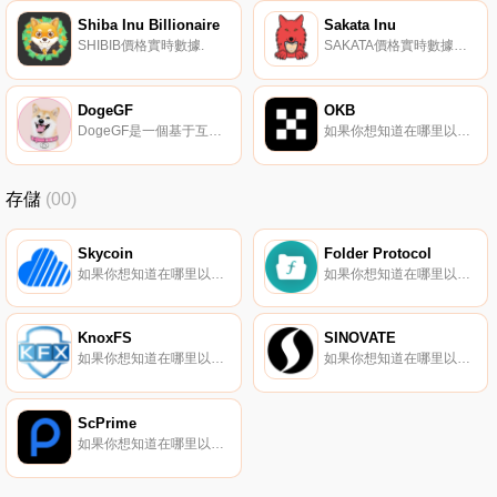
Shiba Inu Billionaire
Sakata Inu
SHIBIB價格實時數據.
SAKATA價格實時數據基于動漫的社區代幣。
DogeGF
OKB
DogeGF是一個基于互惠的善意手勢平臺。在它上,人們將能夠通過在以太坊區塊鏈上做出善意的姿態來支持他們關心的項目。DogeGF代幣是即將推出的善意手勢平臺的治理代幣。DogeGF還將發布一個促進善意手勢的解決方案,即DogeGiFt獎勵平臺.
如果你想知道在哪里以當前價格購買OKB,目前交易{OKB]股票的頂級加密貨幣交易所是OKX、CoinW、Hotcoin Global、LBank和SuperEx。您可以在我們的加密貨幣交易所頁面上找到其他列表.
存儲
(00)
Skycoin
Folder Protocol
如果你想知道在哪里以當前價格購買Skycoin,目前交易{Skycoin]股票的頂級加密貨幣交易所是Bitbns和Finexbox。您可以在我們的加密貨幣交易所頁面上找到其他列表。Skycoin（SKY）是一個開源、社區所有、基于硬件的對等互聯網,利用區塊鏈的激勵結構.
如果你想知道在哪里以當前價格購買Folder Protocol,目前交易{Folder Protocol]股票的頂級加密貨幣交易所是FlyFOLt。您可以在我們的加密貨幣交易所頁面上找到其他列表.
KnoxFS
SINOVATE
如果你想知道在哪里以當前價格購買KnoxFS,目前交易{KnoxFS]股票的頂級加密貨幣交易所是SouthXchange。您可以在我們的加密貨幣交易所頁面上找到其他列表。KnoxFS正在開發存儲應用程序,利用區塊鏈技術去中心化、安全可靠地存儲您的數據.
如果你想知道在哪里以當前價格購買SINOVATE,目前交易{SINOVATE]股票的頂級加密貨幣交易所是TradeOgre。您可以在我們的加密貨幣交易所頁面上找到其他列表.
ScPrime
如果你想知道在哪里以當前價格購買ScPrime,目前交易{ScPrime]股票的頂級加密貨幣交易所是TradeOgre和SouthXchange。您可以在我們的加密貨幣交易所頁面上找到其他列表.