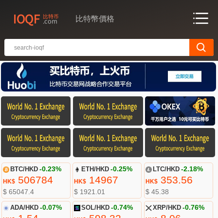
比特幣價格
BTC/HKD
-0.23%
ETH/HKD
-0.25%
LTC/HKD
-2.18%
506784
14967
353.56
HK$
HK$
HK$
$ 65047.4
$ 1921.01
$ 45.38
ADA/HKD
-0.07%
SOL/HKD
-0.74%
XRP/HKD
-0.76%