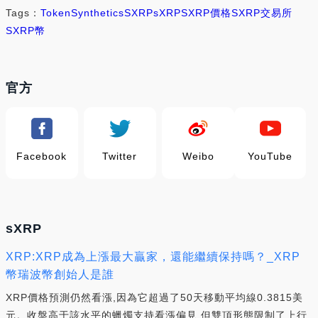
Tags：
Token
Synthetics
SXRP
sXRP
SXRP價格
SXRP交易所
SXRP幣
官方
Facebook
Twitter
Weibo
YouTube
sXRP
XRP:XRP成為上漲最大贏家，還能繼續保持嗎？_XRP
幣瑞波幣創始人是誰
XRP價格預測仍然看漲,因為它超過了50天移動平均線0.3815美
元。收盤高于該水平的蠟燭支持看漲偏見,但雙頂形態限制了上行