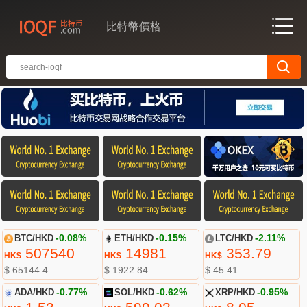
比特幣價格
BTC/HKD
-0.08%
ETH/HKD
-0.15%
LTC/HKD
-2.11%
507540
14981
353.79
HK$
HK$
HK$
$ 65144.4
$ 1922.84
$ 45.41
ADA/HKD
-0.77%
SOL/HKD
-0.62%
XRP/HKD
-0.95%