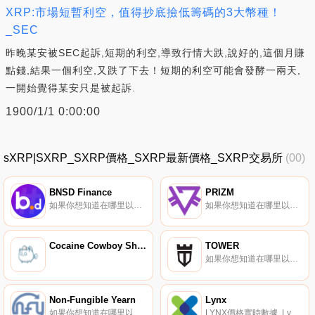
XRP:市場短暫利空，值得抄底撿低籌碼的3大幣種！
_SEC
昨晚某安被SEC起訴,短期的利空,導致行情大跌,說好的,這個月賺
點錢,結果一個利空,又跌了下去！短期的利空可能會發酵一兩天,
一開始覺得某安只是被起訴.
1900/1/1 0:00:00
sXRP|SXRP_SXRP價格_SXRP最新價格_SXRP交易所
(00)
BNSD Finance
PRIZM
如果你想知道在哪里以當前價格購買BNSD Finance,目前交易{BNSD Finance]股票的頂級加密貨幣交易所是ProBit Global、HotBNSDt、Uniswap（V2）和Bitbns。您可以在我們的加密貨幣交易所頁面上找到其他列表.
如果你想知道在哪里以當前價格購買PRIZM,目前交易{PRIZM]股票的頂級加密貨幣交易所是CoinTiger、IndoEx、ProBit Global、HotPZMt和RuDEX。您可以在我們的加密貨幣交易所頁面上找到其他列表.
Cocaine Cowboy Shards
TOWER
如果你想知道在哪里以當前價格購買TOWER,目前交易{TOWER]股票的頂級加密貨幣交易所是KuCoin、MEXC、Uniswap（V3）、CoinEx和Uniswap。您可以在我們的加密貨幣交易所頁面上找到其他列表.
Non-Fungible Yearn
Lynx
如果你想知道在哪里以當前價格購買Non-Fungible Yearn,目前交易{Non-Fungible Yearn]股票的頂級加密貨幣交易所是Uniswap（V2）。您可以在我們的加密貨幣交易所頁面上找到其他列表.
LYNX價格實時數據, Lynx由北卡羅來納州夏洛特市的一個團隊于2017年12月24日推出,旨在為應用程序開發人員創建一個穩定、環保的平臺,用于存儲和驗證關鍵數據.