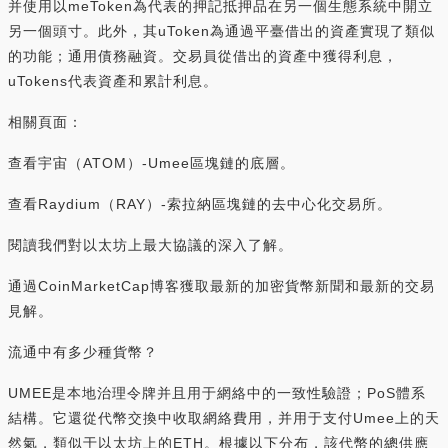
并使用以meToken為代表的押記抵押品在另一個生態系統中開立
另一個頭寸。此外，其uToken為通過平臺借出的資產實現了類似
的功能；通用債務融資。交易員從借出的資產中獲得利息，
uTokens代表資產和累計利息。
相關頁面：
查看宇宙（ATOM）-Umee區塊鏈的底層。
查看Raydium（RAY）-索拉納區塊鏈的去中心化交易所。
閱讀我們對以太坊上最大協議的深入了解。
通過CoinMarketCap博客獲取最新的加密貨幣新聞和最新的交易
見解。
流通中有多少種貨幣？
UMEE是本地治理令牌并且用于網絡中的一致性驗證；PoS體系
結構。它還從代幣交換中收取網絡費用，并用于支付Umee上的天
然氣，類似于以太坊上的ETH。根據以下分布，該代幣的總供應