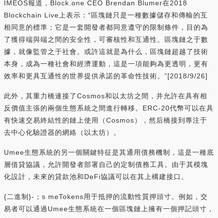
IMEOS報道，Block.one CEO Brendan Blumer在2018
Blockchain Live上表示：“區塊鏈只是一種數據儲存和傳輸的互
相同意的標準；它是一套開發者都同意遵守的限制條件，目的為
了獲得端與端之間的安全性，可審核性和互通性。區塊鏈之于數
據，就像監管之于社會。或許這就是為什么，區塊鏈超越了技術
本身，成為一種社會和經濟運動，這是一項能夠為更透明，更有
效率和更具互通性的世界提供承諾的革命性技術。”[2018/9/26]
此外，其重力橋連接了Cosmos和以太坊之間，并允許在具有相
反價值主張的兩個生態系統之間進行轉移。ERC-20代幣可以在具
有快速交易終結性的鏈上使用（Cosmos），然后橋接到專注于
去中心化驗證器的網絡（以太坊）。
Umee生態系統的另一個關鍵特征是其通用債務機制，這是一種底
層借貸協議，允許開發者部署自己的定制債務工具。由于其模塊
化設計，未來的貸款池和DeFi協議可以在其上構建接口。
{二進制}-；s meTokens用于抵押的流動性質押頭寸。例如，交
易者可以通過Umee生態系統在一個區塊鏈上擁有一個押記頭寸，