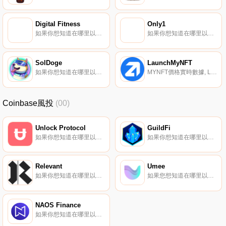
Digital Fitness
Only1
如果你想知道在哪里以當前價格購買Digital Fitness,目前交易{Digital Fitness]股票的頂級加密貨幣交易所是CoinTiger、MEXC、Bilaxy和QuickSwap。您可以在我們的加密貨幣交易所頁面上找到其他列表.
如果你想知道在哪里以當前價格購買Only1,目前交易{Only1]股票的頂級加密貨幣交易所是KuCoin、Gate.io、HuoLIKE、MEXC和BKEX。您可以在我們的加密貨幣交易所頁面上找到其他列表.
SolDoge
LaunchMyNFT
如果你想知道在哪里以當前價格購買SolDoge,目前交易{SolDoge]股票的頂級加密貨幣交易所是Bitrue、CoinTiger、Orca和Raydium。您可以在我們的加密貨幣交易所頁面上找到其他列表.
MYNFT價格實時數據, LaunchMyNFT是第一個完全自動化的NFT生成器。這個革命性的新平臺使創作者能夠在不到5分鐘的時間內推出任何規模或任何媒體的NFT藏品。需要像無聊猿一樣隨機收集嗎？LaunchMyNFT也有這個功能,它都由${MYNFT｝代幣提供動力.
Coinbase風投
(00)
Unlock Protocol
GuildFi
如果你想知道在哪里以當前價格購買Unlock Protocol,目前交易{Unlock Protocol]股票的頂級加密貨幣交易所是Uniswap（V2）。您可以在我們的加密貨幣交易所頁面上找到其他列表.
如果你想知道在哪里以當前價格購買GuildFi,目前交易{GuildFi]股票的頂級加密貨幣交易所是OKX、Bitget、Hotcoin Global、BingX和SuperEx。您可以在我們的加密貨幣交易所頁面上找到其他列表.
Relevant
Umee
如果你想知道在哪里以當前價格購買Relevant,目前交易{Relevant]股票的頂級加密貨幣交易所是Uniswap（V2）。您可以在我們的加密貨幣交易所頁面上找到其他列表。Relevant是一款基于質量而非點擊量管理信息的應用程序.
如果您想知道在哪里以當前價格購買Umee,目前交易｛UMEEnname｝股票的頂級加密貨幣交易所是OKX、BTCEX、DigiFinex、BingX和Gate.io。您可以在我們的加密貨幣交易所頁面上找到其他交易所.
NAOS Finance
如果你想知道在哪里以當前價格購買NAOS Finance,目前交易{NAOS Finance]股票的頂級加密貨幣交易所是Bitrue、LBank、Gate.io、MEXC和PancakeSwap（V2）。您可以在我們的加密貨幣交易所頁面上找到其他列表.