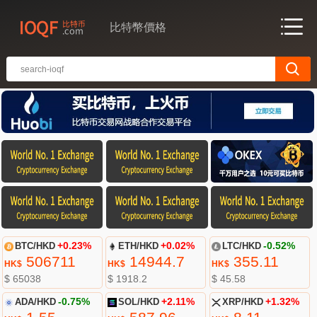
比特幣價格
BTC/HKD
+0.23%
ETH/HKD
+0.02%
LTC/HKD
-0.52%
506711
14944.7
355.11
HK$
HK$
HK$
$ 65038
$ 1918.2
$ 45.58
ADA/HKD
-0.75%
SOL/HKD
+2.11%
XRP/HKD
+1.32%