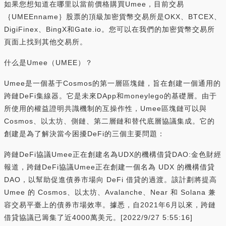
如果您想知道在哪里以當前價格購買Umee，目前交易
｛UMEEnname｝股票的頂級加密貨幣交易所是OKX、BTCEX、
DigiFinex、BingX和Gate.io。您可以在我們的加密貨幣交易所
頁面上找到其他交易所。
什么是Umee（UMEE）？
Umee是一個基于Cosmos的第一層區塊鏈，旨在創建一個通用的
跨鏈DeFi集線器。它是未來DApp和moneylego的基礎層。由于
所使用的權益證明共識機制的互操作性，Umee區塊鏈可以與
Cosmos、以太坊、側鏈、第二層鏈和替代底層協議集成。它的
創建是為了解決當今困擾DeFi的三個主要問題：
跨鏈DeFi協議Umee正在創建名為UDX的機構借貸DAO:金色財經
報道，跨鏈DeFi協議Umee正在創建一個名為 UDX 的機構借貸
DAO，以幫助促進債券市場向 DeFi 借貸的過渡。該計劃將提高
Umee 的 Cosmos、以太坊、Avalanche、Near 和 Solana 兼
容交易平臺上的債券市場效率。據悉，自2021年6月以來，跨鏈
借貸協議已籌集了近4000萬美元。[2022/9/27 5:55:16]