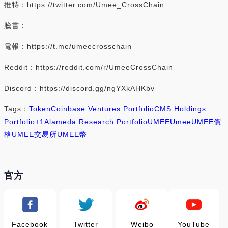
推特：https://twitter.com/Umee_CrossChain
臉書：
電報：https://t.me/umeecrosschain
Reddit：https://reddit.com/r/UmeeCrossChain
Discord：https://discord.gg/ngYXkAHKbv
Tags：
Token
Coinbase Ventures Portfolio
CMS Holdings
Portfolio
+1
Alameda Research Portfolio
UMEE
Umee
UMEE價
格
UMEE交易所
UMEE幣
官方
Facebook
Twitter
Weibo
YouTube