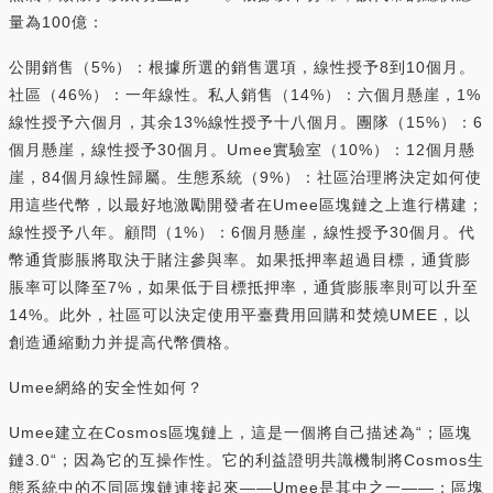
量為100億：
公開銷售（5%）：根據所選的銷售選項，線性授予8到10個月。
社區（46%）：一年線性。私人銷售（14%）：六個月懸崖，1%
線性授予六個月，其余13%線性授予十八個月。團隊（15%）：6
個月懸崖，線性授予30個月。Umee實驗室（10%）：12個月懸
崖，84個月線性歸屬。生態系統（9%）：社區治理將決定如何使
用這些代幣，以最好地激勵開發者在Umee區塊鏈之上進行構建；
線性授予八年。顧問（1%）：6個月懸崖，線性授予30個月。代
幣通貨膨脹將取決于賭注參與率。如果抵押率超過目標，通貨膨
脹率可以降至7%，如果低于目標抵押率，通貨膨脹率則可以升至
14%。此外，社區可以決定使用平臺費用回購和焚燒UMEE，以
創造通縮動力并提高代幣價格。
Umee網絡的安全性如何？
Umee建立在Cosmos區塊鏈上，這是一個將自己描述為“；區塊
鏈3.0“；因為它的互操作性。它的利益證明共識機制將Cosmos生
態系統中的不同區塊鏈連接起來——Umee是其中之一——；區塊