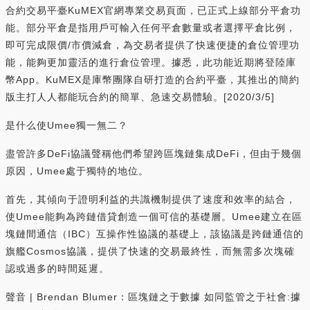
合約交易平臺KuMEX官網專業交易頁面，已正式上線部分平倉功
能。部分平倉是指用戶可輸入任何平倉數量或者選擇平倉比例，
即可完成限價/市價減倉，為交易者提供了快速便捷的倉位管理功
能，能夠更加靈活的進行倉位管理。據悉，此功能近期將登陸庫
幣App。KuMEX是庫幣團隊自研打造的合約平臺，其推出的簡約
版主打人人都能玩合約的簡單、急速交易體驗。[2020/3/5]
是什么使Umee獨一無二？
盡管許多DeFi協議聲稱他們希望跨區塊鏈集成DeFi，但由于幾個
原因，Umee處于獨特的地位。
首先，其傾向于證明利益的共識機制提供了速度和效率的結合，
使Umee能夠為跨鏈借貸創造一個可信的基礎層。Umee建立在區
塊鏈間通信（IBC）互操作性協議的基礎上，該協議是跨鏈通信的
旗艦Cosmos協議，提供了快速的交易最終性，而無需多次塊確
認或過多的時間延遲。
聲音 | Brendan Blumer：區塊鏈之于數據 如同監管之于社會:據