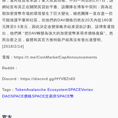
務，還向投資者承諾了重大投資回報。不到一周后的2月7日，該
網站宣布其正在關閉其貸款平臺。該團隊在博客中寫到：因為近
期加密貨幣市場的環境發生了巨大變化，雖然團隊一直在盡一切
可能保護平臺和社區，但他們的DAV價格仍然在20天內從180美
元降至0.5美元，因此決定改變策略并結束貸款計劃。該博客還指
出，他們將 “把DAV轉變為強大的加密貨幣來尋求價格復蘇”。然
而自那之后，媒體和其官方推特賬戶就再沒有發出過聲明。
[2018/2/14]
電報：https://t.me/CoinMarketCapAnnouncements
Reddit：
Discord：https://discord.gg/HYVBZt4D
Tags：
Token
Avalanche Ecosystem
SPACE
Vortex
DAO
SPACE價格
SPACE交易所
SPACE幣
官方