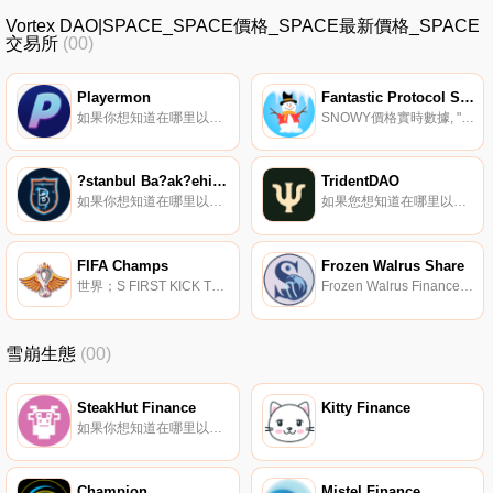
Vortex DAO|SPACE_SPACE價格_SPACE最新價格_SPACE
交易所
(00)
Playermon
Fantastic Protocol SNOWY Token
如果你想知道在哪里以當前價格購買Playermon,目前交易{Playermon]股票的頂級加密貨幣交易所是CoinTiger、Gate.io、MEXC、Uniswap（V3）（Polygon）和QuickSwap。您可以在我們的加密貨幣交易所頁面上找到其他列表.
SNOWY價格實時數據, "；Fantastic Protocol是一個DeFi項目,旨在為多個L1生態系統開發和推廣合成代幣。想象一下,在沒有實際擁有的情況下,接觸FTM或AVAX代幣的價格.
?stanbul Ba?ak?ehir Fan Token
TridentDAO
如果你想知道在哪里以當前價格購買?stanbul Ba?ak?ehir Fan Token,目前交易{?stanbul Ba?ak?ehir Fan Token]股票的頂級加密貨幣交易所是MEXC和Chiliz。您可以在我們的加密貨幣交易所頁面上找到其他列表.
如果您想知道在哪里以當前價格購買TridentDAO,目前交易｛PSInname｝股票的頂級加密貨幣交易所是BTCEX、Bitget、LBank、BingX和Gate.io。您可以在我們的加密貨幣交易所頁面上找到其他交易所.
FIFA Champs
Frozen Walrus Share
世界；S FIRST KICK TO EARN（K2E）NFT足球游戲平臺專為即將到來的世界杯FIFA Champions設計,是一款虛擬化的基于NFT的足球主題區塊鏈游戲,具有“玩即賺”模式,允許您與世界各地的玩家在區塊鏈世界中踢足球.
Frozen Walrus Finance是一種算法穩定的硬幣協議,通過鑄幣稅與雪崩上的美元兌加元1:1掛鉤。協議；s的底層機制動態地調整WLRS；供應,推動其價格相對于美元兌加元的價格上漲或下跌.
雪崩生態
(00)
SteakHut Finance
Kitty Finance
如果你想知道在哪里以當前價格購買SteakHut Finance,目前交易{SteakHut Finance]股票的頂級加密貨幣交易所是Trader Joe（雪崩）。您可以在我們的加密貨幣交易所頁面上找到其他列表.
Champion
Mistel Finance