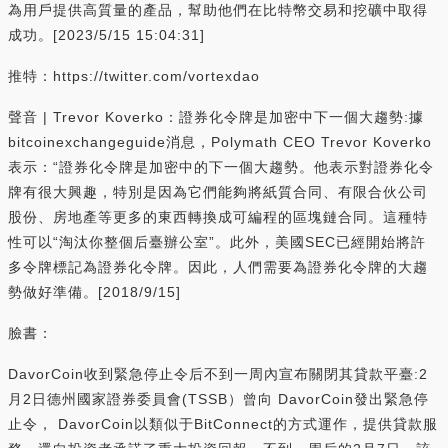
為用戶提供高質量的產品，幫助他們在比特幣交易和挖礦中取得
成功。[2023/5/15 15:04:31]
推特：https://twitter.com/vortexdao
聲音 | Trevor Koverko：證券化令牌是加密中下一個大趨勢:據
bitcoinexchangeguide消息，Polymath CEO Trevor Koverko
表示：“證券化令牌是加密中的下一個大趨勢。他表示對證券化令
牌有很大興趣，特別是因為它們能夠將紙質合同、有限合伙公司
股份、房地產等更多的東西轉換成可編程的區塊鏈合同。這種特
性可以“淘汰你整個后臺辦公室”。此外，美國SEC已經開始將許
多令牌標記為證券化令牌。因此，人們需要為證券化令牌的大趨
勢做好準備。[2018/9/15]
臉書：
DavorCoin收到緊急停止令后不到一周內宣布關閉其貸款平臺:2
月2日德州國家證券委員會(TSSB）曾向 DavorCoin發出緊急停
止令， DavorCoin以類似于BitConnect的方式運作，提供貸款服