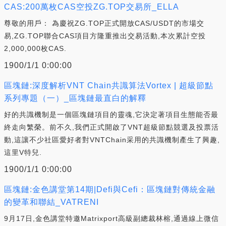
CAS:200萬枚CAS空投ZG.TOP交易所_ELLA
尊敬的用戶： 為慶祝ZG.TOP正式開放CAS/USDT的市場交
易,ZG.TOP聯合CAS項目方隆重推出交易活動,本次累計空投
2,000,000枚CAS.
1900/1/1 0:00:00
區塊鏈:深度解析VNT Chain共識算法Vortex | 超級節點
系列專題（一）_區塊鏈最直白的解釋
好的共識機制是一個區塊鏈項目的靈魂,它決定著項目生態能否最
終走向繁榮。前不久,我們正式開啟了VNT超級節點競選及投票活
動,這讓不少社區愛好者對VNTChain采用的共識機制產生了興趣,
這里V特兒.
1900/1/1 0:00:00
區塊鏈:金色講堂第14期|Defi與Cefi：區塊鏈對傳統金融
的變革和聯結_VATRENI
9月17日,金色講堂特邀Matrixport高級副總裁林榕,通過線上微信