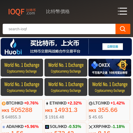
比特幣價格
BTC/HKD
+0.76%
ETH/HKD
+2.32%
LTC/HKD
+1.42%
505288
14931.3
355.66
HK$
HK$
HK$
$ 64855.3
$ 1916.48
$ 45.65
ADA/HKD
+5.96%
SOL/HKD
-0.53%
XRP/HKD
-1.18%