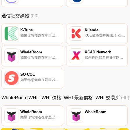
通信社交媒體
(00)
K-Tune
Kuende
如果你想知道在哪里以當前價格購買K-Tune,目前交易{K-Tune]股票的頂級加密貨幣交易所是GOPAX。您可以在我們的加密貨幣交易所頁面上找到其他列表。是一個專業和業余音樂家可以聚集在一起創作流行歌曲進行銷售的平臺.
KUE價格實時數據, 什么是Kuende（KUE）？Kuende-全球創意社區之家-是一家現代內容和娛樂公司（MCEC）,正在顛覆、挑戰和改變社交媒體現狀。Kuende是一家瑞士新加坡公司,專注于開發D2C和B2C產品,并借助區塊鏈技術.
WhaleRoom
XCAD Network
如果你想知道在哪里以當前價格購買WhaleRoom,目前交易{WhaleRoom]股票的頂級加密貨幣交易所是Coinmetro。您可以在我們的加密貨幣交易所頁面上找到其他列表。WhaleRoom社區是Sentr3代幣門控平臺上托管的第一個完全代幣化的對等社區.
如果你想知道在哪里以當前價格購買XCAD Network,目前交易{XCAD Network]股票的頂級加密貨幣交易所是Bitget、KuCoin、BitMart、Gate.io和HuoXCAD。您可以在我們的加密貨幣交易所頁面上找到其他列表.
SO-COL
如果你想知道在哪里以當前價格購買SO-COL,目前交易{SO-COL]股票的頂級加密貨幣交易所是KuCoin和Uniswap（V2）。您可以在我們的加密貨幣交易所頁面上找到其他列表。SO-COL是一個社區管理平臺,幫助創作者和品牌通過NFT封閉社區與受眾互動.
WhaleRoom|WHL_WHL價格_WHL最新價格_WHL交易所
(00)
WhaleRoom
WhaleRoom
如果你想知道在哪里以當前價格購買WhaleRoom,目前交易{WhaleRoom]股票的頂級加密貨幣交易所是Coinmetro。您可以在我們的加密貨幣交易所頁面上找到其他列表。WhaleRoom社區是Sentr3代幣門控平臺上托管的第一個完全代幣化的對等社區.