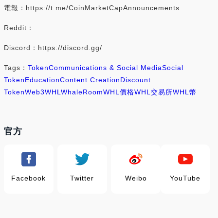
電報：https://t.me/CoinMarketCapAnnouncements
Reddit：
Discord：https://discord.gg/
Tags：
Token
Communications & Social Media
Social
Token
Education
Content Creation
Discount
Token
Web3
WHL
WhaleRoom
WHL價格
WHL交易所
WHL幣
官方
Facebook
Twitter
Weibo
YouTube