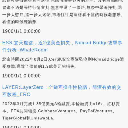
忍耐與等待是智者的選擇,急躁慌張是莽夫的本性。沒有波動時候
冒進不過是等待行情審判,無意中選了一條路,無奈中帶著掙扎,退
一步太憋屈,進一步太迷茫,市場往往是這樣看不懂的時候老想動,
看懂的時候總猶豫.
1900/1/1 0:00:00
ESS:驚天魔盜，近2億美金損失，Nomad Bridge攻擊事
件分析_WhaleRoom
北京時間2022年8月2日,CertiK安全團隊監測到NomadBridge遭
受攻擊,導致了價值約1.9億美元的損失.
1900/1/1 0:00:00
LAYER:LayerZero：全鏈互操作性協議，簡潔有效的交
互教程_ERO
2022年3月完成1.35億美元A輪融資,本輪融資由a16z、紅杉資
本、FTX共同領投,CoinbaseVentures、PayPalVentures、
TigerGlobal和UniswapLa.
1900/1/1 0:00:00