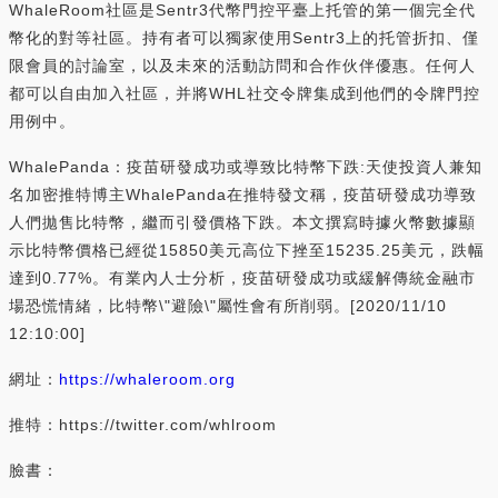
WhaleRoom社區是Sentr3代幣門控平臺上托管的第一個完全代
幣化的對等社區。持有者可以獨家使用Sentr3上的托管折扣、僅
限會員的討論室，以及未來的活動訪問和合作伙伴優惠。任何人
都可以自由加入社區，并將WHL社交令牌集成到他們的令牌門控
用例中。
WhalePanda：疫苗研發成功或導致比特幣下跌:天使投資人兼知
名加密推特博主
WhalePanda在推特發文稱，疫苗研發成功導致
人們拋售比特幣，繼而引發價格下跌。本文撰寫時據火幣數據顯
示比特幣價格已經從15850美元高位下挫至15235.25美元，跌幅
達到0.77%。有業內人士分析，疫苗研發成功或緩解傳統金融市
場恐慌情緒，比特幣\"避險\"屬性會有所削弱。[2020/11/10
12:10:00]
網址：
https://whaleroom.org
推特：https://twitter.com/whlroom
臉書：