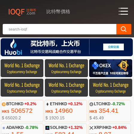
比特幣價格
BTC/HKD
+0.2%
ETH/HKD
+0.12%
LTC/HKD
-0.72%
506572
14960
354.41
HK$
HK$
HK$
$ 65020.2
$ 1920.15
$ 45.49
ADA/HKD
-0.78%
SOL/HKD
+1.32%
XRP/HKD
+0.84%