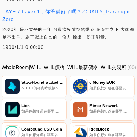
LAYER:Layer 1，你準備好了嗎？-ODAILY_Paradigm
Zero
2020年,是不太平的一年,冠狀病疫情突然爆發,在管控之下,大家都
足不出戶。為了獻上自己的一份力,輸出一份正能量.
1900/1/1 0:00:00
WhaleRoom|WHL_WHL價格_WHL最新價格_WHL交易所
(00)
StakeHound Staked Ether
e-Money EUR
STETH價格實時數據StakeHound stETH是一種包裝代幣,以1:1表示用戶的底層ETH。在用戶登錄他們的ETH后,StakeHound為用戶下注這些ETH,并將獎勵重新分配給stETH.
如果你想知道在哪里以當前價格購買e-Money EUR,目前交易{e-Money EUR]股票的頂級加密貨幣交易所是Sifchain。您可以在我們的加密貨幣交易所頁面上找到其他列表。e-Money穩定幣是抵押穩定幣發展的又一階段,但也有其自身的一些巨大優勢,這使它們真正與眾不同.
Lien
Minter Network
如果你想知道在哪里以當前價格購買Lien,目前交易{Lien]股票的頂級加密貨幣交易所是Gate.io、MEXC、JuLIEN和HotLIENt。您可以在我們的加密貨幣交易所頁面上找到其他列表.
如果你想知道在哪里以當前價格購買Minter Network,目前交易{Minter Network]股票的頂級加密貨幣交易所是BitGlobal。您可以在我們的加密貨幣交易所頁面上找到其他列表.
Compound USD Coin
RigoBlock
如果你想知道在哪里以當前價格購買Compound USD Coin,目前交易{Compound USD Coin]股票的頂級加密貨幣交易所是Uniswap（V2）和Compound。您可以在我們的加密貨幣交易所頁面上找到其他列表.
如果你想知道在哪里以當前價格購買RigoBlock,目前交易{RigoBlock]股票的頂級加密貨幣交易所是Loopling exchange。您可以在我們的加密貨幣交易所頁面上找到其他列表。RigoBlock將自己描述為建立在現有區塊鏈上的資產/代幣管理的開放標準.