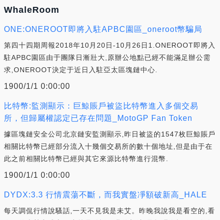
WhaleRoom
ONE:ONEROOT即將入駐APBC園區_oneroot幣騙局
第四十四期周報2018年10月20日-10月26日1.ONEROOT即將入
駐APBC園區由于團隊日漸壯大,原辦公地點已經不能滿足辦公需
求,ONEROOT決定于近日入駐亞太區塊鏈中心.
1900/1/1 0:00:00
比特幣:監測顯示：巨鯨賬戶被盜比特幣進入多個交易
所，但歸屬權認定已存在問題_MotoGP Fan Token
據區塊鏈安全公司北京鏈安監測顯示,昨日被盜的1547枚巨鯨賬戶
相關比特幣已經部分流入十幾個交易所的數十個地址,但是由于在
此之前相關比特幣已經與其它來源比特幣進行混幣.
1900/1/1 0:00:00
DYDX:3.3 行情震蕩不斷，而我實盤凈額破新高_HALE
每天調侃行情說騷話,一天不見我是未艾。昨晚我說我是看空的,看