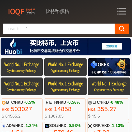
比特幣價格
BTC/HKD
-0.5%
ETH/HKD
-0.56%
LTC/HKD
-0.48%
503027
14858
355.27
HK$
HK$
HK$
$ 64565.2
$ 1907.05
$ 45.6
ADA/HKD
-1.24%
SOL/HKD
-0.93%
XRP/HKD
-1.13%