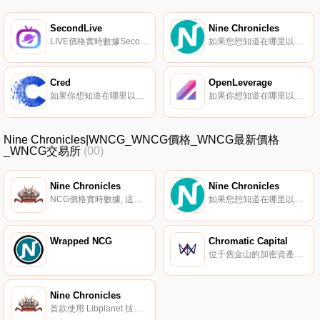
SecondLive
Nine Chronicles
LIVE價格實時數據SecondLive是一個多元化的元宇宙,專注于建立社交網絡和支持創作者的經濟活動。在元宇宙中,用戶可以創造自己的數字生活——創建自己的化身,選擇居住和生活的空間。在虛擬展覽、個人空間、美術館、游戲室和音樂廳等不同空間中,用戶可以使用化身完成不同的任務.
如果您想知道在哪里以當前價格購買Nine Chronicles,目前交易｛WNCGnname｝股票的頂級加密貨幣交易所是OKX、DigiFinex、BingX、KuCoin和Gate.io。您可以在我們的加密貨幣交易所頁面上找到其他交易所.
Cred
OpenLeverage
如果你想知道在哪里以當前價格購買Cred,目前交易{Cred]股票的頂級加密貨幣交易所是OKX、Gate.io、MEXC、BitUBU和BitGlobal。您可以在我們的加密貨幣交易所頁面上找到其他列表。Cred（LBA）是一種加密貨幣,在以太坊平臺上運行.
如果你想知道在哪里以當前價格購買OpenLeverage,目前交易{OpenLeverage]股票的頂級加密貨幣交易所是CoinW、Bitget、BingX、KuCoin和BitMart。您可以在我們的加密貨幣交易所頁面上找到其他列表.
Nine Chronicles|WNCG_WNCG價格_WNCG最新價格
_WNCG交易所
(00)
Nine Chronicles
Nine Chronicles
NCG價格實時數據, 這是一款由玩家提供動力的區塊鏈MMORPG游戲,設定在一個永遠無法關閉的世界里。在社區的治理下,在供需是最大貨幣的復雜經濟的支持下,Nine Chronicles邀請您幫助女神弗雷婭與肆虐土地的邪惡進行永恒的斗爭。NCG的預售將于2020年9月2日啟動.
如果您想知道在哪里以當前價格購買Nine Chronicles,目前交易｛WNCGnname｝股票的頂級加密貨幣交易所是OKX、DigiFinex、BingX、KuCoin和Gate.io。您可以在我們的加密貨幣交易所頁面上找到其他交易所.
Wrapped NCG
Chromatic Capital
位于舊金山的加密資產管理公司。
Nine Chronicles
首款使用 Libplanet 技術的 RPG 游戲。