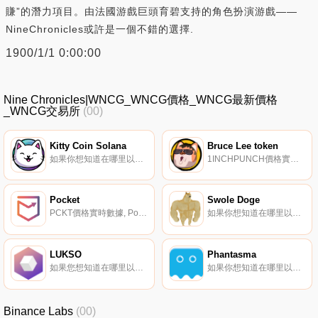
賺”的潛力項目。由法國游戲巨頭育碧支持的角色扮演游戲——
NineChronicles或許是一個不錯的選擇.
1900/1/1 0:00:00
Nine Chronicles|WNCG_WNCG價格_WNCG最新價格
_WNCG交易所
(00)
Kitty Coin Solana
Bruce Lee token
如果你想知道在哪里以當前價格購買Kitty Coin Solana,目前交易{Kitty Coin Solana]股票的頂級加密貨幣交易所是CoinTiger、Raydium和Aldrin。您可以在我們的加密貨幣交易所頁面上找到其他列表.
1INCHPUNCH價格實時數據, 布魯斯·利努的故事布魯斯·利奴是BSC上最快、最壞的代幣。他已經接受了測試,但在defi世界里沒有人能經得起他1英寸的重拳。這就是為什么持有（代幣：1INCHPUNCH）是累積1英寸的最簡單方法.
Pocket
Swole Doge
PCKT價格實時數據, Pocket從一個愿景開始：讓加密貨幣成為一個更安全的地方。此后,我們不斷發展,進一步擴大了這一使命,現在為藝術家提供了一個保留作品所有權的創造性渠道。Pocket是一個去體驗獨特的Play to Earn游戲的地方,也是一個民主化創新方法的門戶.
如果你想知道在哪里以當前價格購買Swole Doge,目前交易{Swole Doge]股票的頂級加密貨幣交易所是Raydium。您可以在我們的加密貨幣交易所頁面上找到其他列表。Swole Doge于2021年10月29日推出,是一款基于索拉納的代幣,靈感來自最初的狗狗幣加密貨幣和模因.
LUKSO
Phantasma
如果您想知道在哪里以當前價格購買LUKSO,目前交易｛LYXenname｝股票的頂級加密貨幣交易所是CoinW、KuCoin、BitMart、Gate.io和XT.COM。您可以在我們的加密貨幣交易所頁面上找到其他交易所.
如果你想知道在哪里以當前價格購買Phantasma,目前交易{Phantasma]股票的頂級加密貨幣交易所是KuCoin、Gate.io、PancakeSwap（V2）和Bitbns。您可以在我們的加密貨幣交易所頁面上找到其他列表.
Binance Labs
(00)