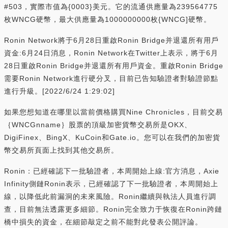
#503，實際市值為{0003}美元。它的流通供應量為239564775
枚WNCG硬幣，最大供應量為1000000000枚{WNCG]硬幣。
Ronin Network將于6月28日重啟Ronin Bridge并退還所有用戶
資金:6月24日消息，Ronin Network在Twitter上表示，將于6月
28日重啟Ronin Bridge并退還所有用戶資金。重啟Ronin Bridge
需要Ronin Network進行硬分叉，目前已告知驗證者對驗證節點
進行升級。[2022/6/24 1:29:02]
如果您想知道在哪里以當前價格購買Nine Chronicles，目前交易
｛WNCGnname｝股票的頂級加密貨幣交易所是OKX、
DigiFinex、BingX、KuCoin和Gate.io。您可以在我們的加密貨
幣交易所頁面上找到其他交易所。
Ronin：已經確認下一批驗證者，本周開始上線:官方消息，Axie
Infinity側鏈Ronin表示，已經確認了下一批驗證者，本周開始上
線，以降低此前漏洞的未來風險。Ronin繼續與執法人員進行調
查，目前無法透露更多細節。Ronin完全致力于恢復在Ronin跨鏈
橋中損失的資金，在細節敲定之前不能對此發表公開評論。