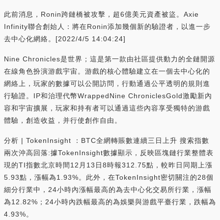
此前消息，Ronin跨鏈橋被攻擊，超6億美元資產被盜。Axie
Infinity聯合創始人：將在Ronin添加幾個新的驗證者，以進一步
去中心化網絡。[2022/4/5 14:04:24]
Nine Chronicles是世界；這是第一款由社區提供動力的全鏈開源
在線角色扮演游戲宇宙。游戲的核心體驗建立在一個去中心化的
網絡上，玩家的數據可以公開訪問，行動通過公平透明的規則進
行驗證。IP和治理代幣WrappedNine ChroniclesGold激勵新內
容和宇宙擴展，玩家和持有者可以通過這些內容享受獨特的游戲
體驗，創造收益，并行使創作自由。
分析 | TokenInsight ：BTC全網轉賬數連續三日上升 搜索指數
兩次沖高回落:據TokenInsight數據顯示，反映區塊鏈行業整體表
現的TI指數北京時間12月13日8時報312.75點，較昨日同期上漲
5.93點，漲幅為1.93%。此外，在TokenInsight密切關注的28個
細分行業中，24小時內漲幅最高的為去中心化交易所行業，漲幅
為12.82%；24小時內跌幅最高的為娛樂與游戲平臺行業，跌幅為
4.93%。