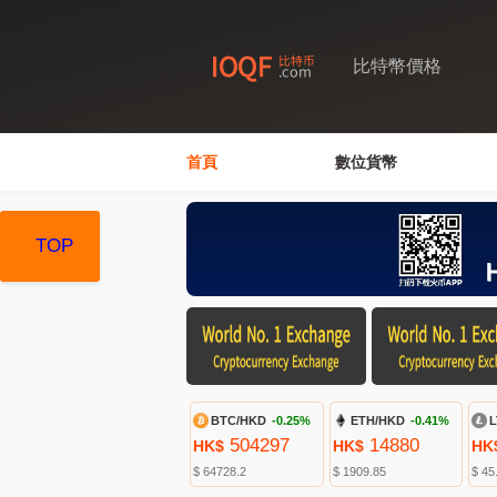
比特幣價格
首頁
數位貨幣
TOP
TOP
TOP
BTC/HKD
-0.25%
ETH/HKD
-0.41%
L
504297
14880
HK$
HK$
HK
$ 64728.2
$ 1909.85
$ 45