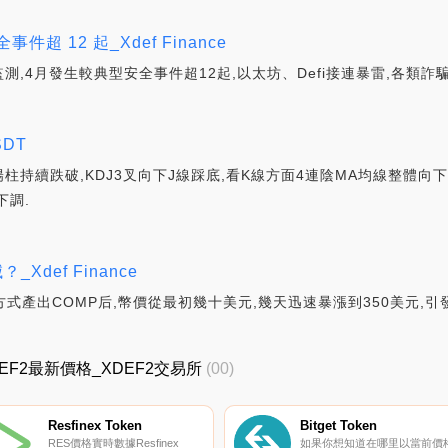
 12 起_Xdef Finance
,4月發生較典型安全事件超12起,以太坊、Defi接連暴雷,各類詐
SDT
柱持續跌破,KDJ3叉向下J線踩底,看K線方面4連陰MA均線整體向
下調.
def Finance
”的方式產出COMP后,幣價從最初幾十美元,幾天迅速暴漲到350美元,引
_XDEF2最新價格_XDEF2交易所
(00)
Resfinex Token
Bitget Token
RES價格實時數據Resfinex
如果你想知道在哪里以當前價