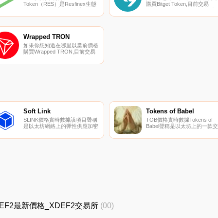
Token（RES）是Resfinex生態
購買Bitget Token,目前交易
系統的核心。該團隊設計了激勵
{Bitget Token]股票的頂級加密
方案,以增加RES的網絡效應和
幣交易所是Bitget。您可以在我
需求,同時減少其循環供應.
們的加密貨幣交易所頁面上找
其他列表。BGB（Bitget
Token）是Bitget的原生實用令
Wrapped TRON
牌。BGB已對申請的權益進行
如果你想知道在哪里以當前價格
調整.
購買Wrapped TRON,目前交易
{Wrapped TRON]股票的頂級加
密貨幣交易所是Sunswap V2。
您可以在我們的加密貨幣交易所
頁面上找到其他列表.
Soft Link
Tokens of Babel
SLINK價格實時數據該項目聲稱
TOB價格實時數據Tokens of
是以太坊網絡上的彈性供應加密
Babel聲稱是以太坊上的一款交
貨幣。SoftLink聲稱會根據需求
易游戲,每當創下歷史新高時就
的變化自動調整SLINK的供應。
會燃燒代幣.
SoftLink建立在以太坊網絡之上,
為持有者提供公平和透明的服
務。1SLINK被聲稱與0.1鏈接掛
鉤.
_XDEF2最新價格_XDEF2交易所
(00)