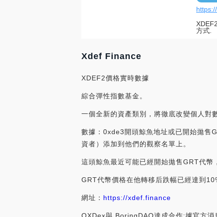
https:/
XDE
方式.
Xdef Finance
XDEF2價格實時數據
綜合彈性指數基金。
一個全新的資產類別，將徹底改變個人對
數據：0xde3開頭鯨魚地址或已開始拋售GR
資者）添加到他們的觀察名單上。
這頭鯨魚最近可能已經開始拋售GRT代幣，在1
GRT代幣價格在他轉移后跌幅已經達到10%以上。[
網址：
https://xdef.finance
OXDex與 BoringDAO達成合作:據官