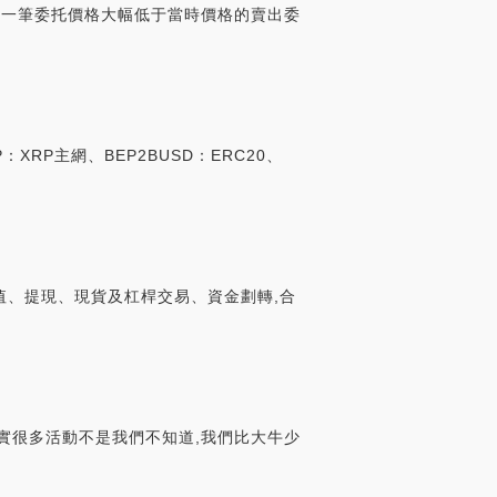
進行了一筆委托價格大幅低于當時價格的賣出委
：XRP主網、BEP2BUSD：ERC20、
暫停充值、提現、現貨及杠桿交易、資金劃轉,合
實很多活動不是我們不知道,我們比大牛少