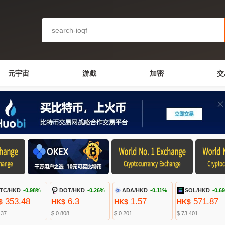
元宇宙
游戲
加密
交
TC/HKD
-0.98%
DOT/HKD
-0.26%
ADA/HKD
-0.11%
SOL/HKD
-0.6
353.48
6.3
1.57
571.87
$
HK$
HK$
HK$
.37
$ 0.808
$ 0.201
$ 73.401