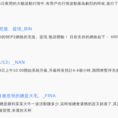
年9月25日夜間的大幅波動行情中,有用戶在行情波動最為劇烈的時候,
的充值、提現_BIN
SD的BEP2網絡的充值、提現,敬請體驗！ 目前支持的網絡如下： XRP
1/13）_NAN
1月13日上午10:00開始系統升級,升級時長預計4-6個小時,期間將
往被忽視的總是大毛。_FINA
總是聽到某某大牛一波活動賺多少,這時候總會遺憾的說又錯過了,其
習慣,幸運的天枰.