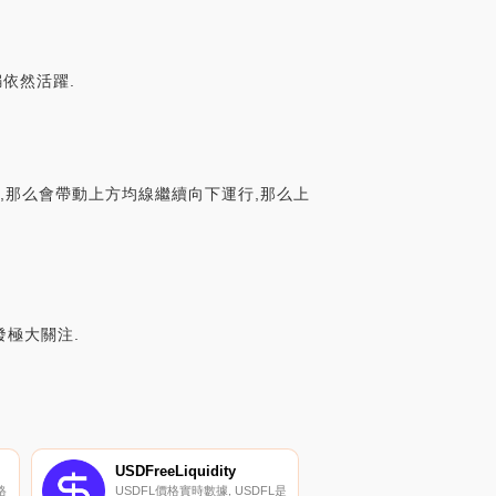
騙依然活躍.
下,那么會帶動上方均線繼續向下運行,那么上
發極大關注.
USDFreeLiquidity
格
USDFL價格實時數據, USDFL是