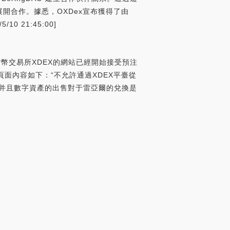
in展開合作。據悉，OXDex宣布獲得了由
10 21:45:00]
加密貨幣交易所XDEX的網站已經開始接受預注
面內容如下：“不允許通過XDEX平臺從
，并且數字資產的出售對于雷亞爾的兌換是