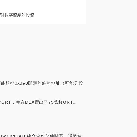
人對數字資產的投資
者可能想把0xde3開頭的鯨魚地址（可能是投
枚GRT，并在DEX賣出了75萬枚GRT。
 BoringDAO 建立合作伙伴關系。通過這