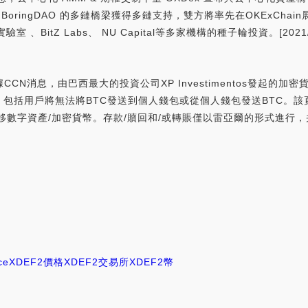
 BoringDAO 的多鏈橋梁獲得多鏈支持，雙方將率先在OKExCha
、共識實驗室 、BitZ Labs、 NU Capital等多家機構的種子輪投資。[2021/5/
據CCN消息，由巴西最大的投資公司XP Investimentos發起的
包括用戶將無法將BTC發送到個人錢包或從個人錢包發送BTC。該頁
移數字資產/加密貨幣。存款/贖回和/或轉賬僅以雷亞爾的形式進行
ce
XDEF2價格
XDEF2交易所
XDEF2幣