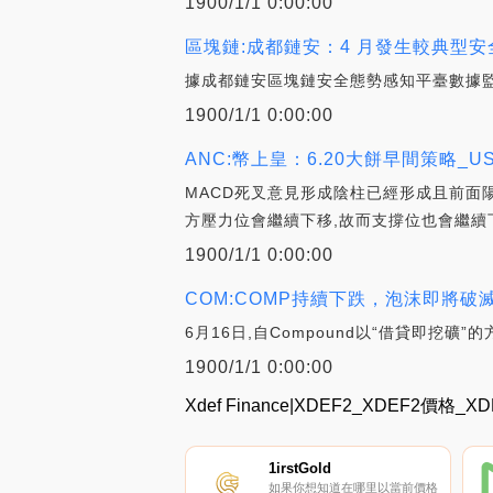
1900/1/1 0:00:00
區塊鏈:成都鏈安：4 月發生較典型安全事件超
據成都鏈安區塊鏈安全態勢感知平臺數據監測
1900/1/1 0:00:00
ANC:幣上皇：6.20大餅早間策略_U
MACD死叉意見形成陰柱已經形成且前面陽
方壓力位會繼續下移,故而支撐位也會繼續
1900/1/1 0:00:00
COM:COMP持續下跌，泡沫即將破滅？_X
6月16日,自Compound以“借貸即挖礦
1900/1/1 0:00:00
Xdef Finance|XDEF2_XDEF2價格
1irstGold
如果你想知道在哪里以當前價格