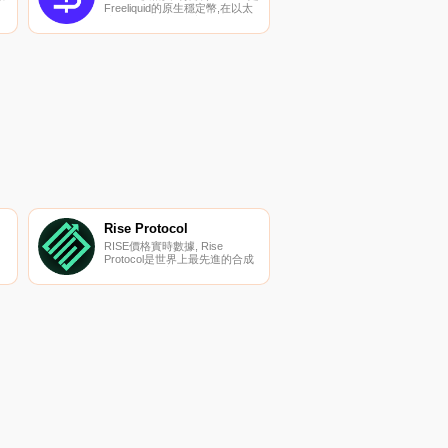
Freeliquid的原生穩定幣,在以太
貨
坊區塊鏈上發行。它是軟盯住1
美元。如果價格偏離1美元,則沒
到
有調整USDFL供應的算法。相
反,軟掛鉤是通過斷言1USDFL由
一籃子其他美元穩定幣以1比1的
了
比例支持來確保的.
Rise Protocol
RISE價格實時數據, Rise
Protocol是世界上最先進的合成
rebase代幣,它將革命性的代幣
組學和功能與最好和最新的去中
心化金融（DeFi）技術相結合。
智能合約已經通過了
CTDSec（專業審計公司）和
WarOnRugs的Shappy的審計。
主要功能：回扣代幣.