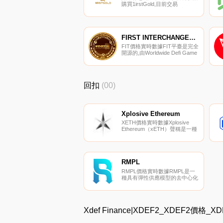
購買1irstGold,目前交易
{1irstGold]股票的頂級加密貨幣
交易所是VinDAX。您可以在我
們的加密貨幣交易所頁面上找到
其他列表。每一個1irsgold-
1GOLD-代幣相當于一克精金。
FIRST INTERCHANGEABLE TOKEN
每個1GOLD代幣的持有者可以
FIT價格實時數據FIT平臺是完全
隨時將其兌換成實物黃金.
開源的,由Worldwide Defi Game
Ltd.（以下簡稱WDG）和其他貢
獻者維護。KOI FISH是第一款
使用FIT的PoP（游戲證明）游
戲,以模擬KOI養魚為特色.
回扣
(00)
Xplosive Ethereum
XETH價格實時數據Xplosive
Ethereum（xETH）聲稱是一種
價格反應型通縮代幣,沒有負基
數,旨在實現爆炸性增長.
RMPL
RMPL價格實時數據RMPL是一
種具有彈性供應模型的去中心化
加密貨幣。RMPL通過隨機重定
基數達到供應價格均衡。因此,
波動在于代幣供應,而不是價
格。持有者對網絡的所有權始終
Xdef Finance|XDEF2_XDEF2價格
保持不變,因為錢包余額會隨著
需求的變化而在全球范圍內發生
變化.