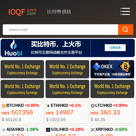
比特幣價格
BTC/HKD
+0.05%
ETH/HKD
+0.1%
LTC/HKD
+0.89%
507356
14987
360.33
HK$
HK$
HK$
$ 65120.8
$ 1923.69
$ 46.25
ADA/HKD
-1.08%
SOL/HKD
+0.28%
XRP/HKD
-0.68%