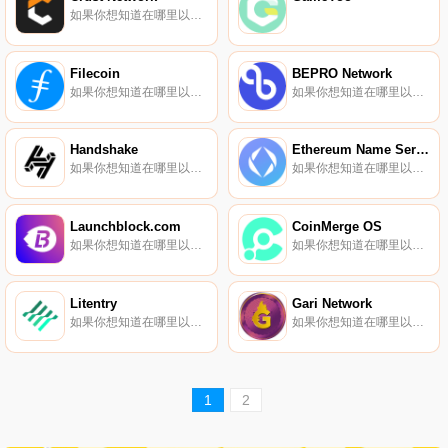
如果你想知道在哪里以當前價格購買Crust Network,目前交易{Crust Network]股票的頂級加密貨幣交易所是CoinW、CoinTiger、DigiFinex、BingX和BitMart。您可以在我們的加密貨幣交易所頁面上找到其他列表.
Filecoin
BEPRO Network
如果你想知道在哪里以當前價格購買Filecoin,目前交易{Filecoin]股票的頂級加密貨幣交易所是Binance、OKX、Deepcoin、BTCEX和Bitrue。您可以在我們的加密貨幣交易所頁面上找到其他列表。要了解更多關于這個項目的信息,請查看我們對Filecoin的深入了解.
如果你想知道在哪里以當前價格購買BEPRO Network,目前交易{BEPRO Network]股票的頂級加密貨幣交易所是KuCoin、Gate.io和AscendEX（BitMax）。您可以在我們的加密貨幣交易所頁面上找到其他列表.
Handshake
Ethereum Name Service
如果你想知道在哪里以當前價格購買Handshake,目前交易{Handshake]股票的頂級加密貨幣交易所是Gate.io、MEXC、CoinEx、HotHNSt和Bittrex。您可以在我們的加密貨幣交易所頁面上找到其他列表.
如果你想知道在哪里以當前價格購買Ethereum Name Service,目前交易{Ethereum Name Service]股票的頂級加密貨幣交易所是Binance、OKX、Deepcoin、BTCEX和Bitrue。您可以在我們的加密貨幣交易所頁面上找到其他列表.
Launchblock.com
CoinMerge OS
如果你想知道在哪里以當前價格購買Launchblock.com,目前交易{Launchblock.com]股票的頂級加密貨幣交易所是KuCoin、HuoLBP和MEXC。您可以在我們的加密貨幣交易所頁面上找到其他列表。Launchblock.com,去中心化的數字資產籌資平臺.
如果你想知道在哪里以當前價格購買CoinMerge OS,目前交易{CoinMerge OS]股票的頂級加密貨幣交易所是Uniswap（V3）和Uniswap。您可以在我們的加密貨幣交易所頁面上找到其他列表。CMOS代表Coinmerge操作系統.
Litentry
Gari Network
如果你想知道在哪里以當前價格購買Litentry,目前交易{Litentry]股票的頂級加密貨幣交易所是Binance、Bitrue、ByLITt、Bitget和Hotcoin Global。您可以在我們的加密貨幣交易所頁面上找到其他列表。去中心化身份驗證和用戶活動數據管理基礎設施.
如果你想知道在哪里以當前價格購買Gari Network,目前交易{Gari Network]股票的頂級加密貨幣交易所是OKX、BTCEX、CoinW、BingX和LBank。您可以在我們的加密貨幣交易所頁面上找到其他列表.
1
2