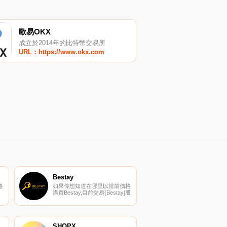
歐易OKX
成立於2014年的比特幣交易所
URL：https://www.okx.com
Bestay
格
如果你想知道在哪里以當前價格
購買Bestay,目前交易{Bestay]股
貨
票的頂級加密貨幣交易所是
N
ProBit Global。您可以在我們的
加
加密貨幣交易所頁面上找到其他
列
列表。BESTAY是一個去中心化
的家庭共享平臺,已經開發了3年.
SHOPX