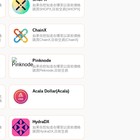
格
如果你想知道在哪里以當前價格
購買SHOPX,目前交易{SHOPX]
貨
股票的頂級加密貨幣交易所是
我
Gate.io、MEXC、
到
AscendEX（BitMax）、
第
LATOKEN和HotSHOPXt。您可
以在我們的加密貨幣交易所頁面
ChainX
t
上找到其他列表.
格
如果你想知道在哪里以當前價格
]
購買ChainX,目前交易{ChainX]
股票的頂級加密貨幣交易所是
密
CoinW、KuCoin、Gate.io、
MEXC和HotPCXt。您可以在我
們的加密貨幣交易所頁面上找到
其他列表.
Pinknode
首
如果你想知道在哪里以當前價格
。
購買Pinknode,目前交易
以
{Pinknode]股票的頂級加密貨幣
門
交易所是DODO（以太坊）。您
用
可以在我們的加密貨幣交易所頁
效
面上找到其他列表。Pinknode是
二
一家基礎設施即服務提供商,構
Acala Dollar(Acala)
件
建Polkadot網絡發展所需的專業
代
和關鍵組件.
曲
實
HydraDX
格
如果你想知道在哪里以當前價格
易
購買HydraDX,目前交易
加
{HydraDX]股票的頂級加密貨幣
交易所是Kraken。您可以在我