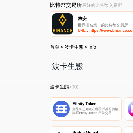
比特幣交易所
最好的比特幣交易所
幣安
世界排名第一的比特幣交易所
URL：https://www.binance.c
首頁
>
波卡生態
>
Info
波卡生態
波卡生態
(00)
Efinity Token
如果你想知道在哪里以當前價格
購買Efinity Token,目前交易
{Efinity Token]股票的頂級加密
貨幣交易所是OKX、BTCEX、
Bitget、DigiFinex和BingX。您可
以在我們的加密貨幣交易所頁面
上找到其他列表.
Bridge Mutual