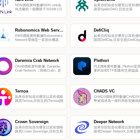
所.
NDN價格實時數據NDN Link由
如果你想知道在哪里以當前價
烏克蘭的一個團隊于2019年1月
購買SpiderDAO,目前交易
1日啟動,旨在啟動未來的網絡技
{SpiderDAO]股票的頂級加密
術命名數據網絡（NDN）,該技
幣交易所是MEXC。您可以在
術依賴于國家科學基金會。
們的加密貨幣交易所頁面上找
NDN Link旨在構建以內容為中
其他列表。SpiderDAO是業界
心的下一代網絡技術,其使命是
一個硬件支持的DAO,它將多層
Robonomics Web Services
DefiCliq
促進下一代互聯網應用和服務的
硬件和軟件工具捆綁在Polkado
RWS價格實時數據Robonomics
如果你想知道在哪里以當前價
發展.
之上.
Network聲稱是一套面向機器
購買DefiCliq,目前交易{DefiCliq
人、智能城市和工業4.0開發者
股票的頂級加密貨幣交易所是
的開源軟件包.
BitGlobal。您可以在我們的加
貨幣交易所頁面上找到其他列
表.
Darwinia Crab Network
Plethori
CRAB價格實時數據, Darwinia
PLE價格實時數據, Plethori是
Crab Network（簡稱Crab）是
要的加密ETF創建和交易協議
達爾文主義的一個具有現實經濟
他們的ETFX使用戶能夠交易
學意義的金絲雀網絡,Crab的定
推動加密貨幣領域的行業和部
位類似于Polkadot；草間彌生網
為中心的各種大趨勢ETF。利
絡。預期混亂是合理的預期。
雪崩區塊鏈來提高速度和成本
Crab主要為達爾文主義提供了
率,該平臺是按規模構建的。{
Ternoa
CHADS VC
一個模擬環境；s的升級和應用
進制}-；最先進的ETF分析軟
如果你想知道在哪里以當前價格
CHADS價格實時數據CHADS
程序部署,執行各種激進的實驗.
分析和組合加密資產,實現最大
購買Ternoa,目前交易{Ternoa]股
幣被描述為一種利用新型燃燒
盈利.
票的頂級加密貨幣交易所是
線機制的通貨緊縮硬幣的社會
ByCAPSt、Gate.io、
驗。用戶出售或轉讓CHADS的
Uniswap（V3）、HitBTC和
價格越低,他們的代幣被燒毀的
AscendEX（BitMax）。您可以
數量就越多.
在我們的加密貨幣交易所頁面上
Crown Sovereign
Deeper Network
找到其他列表.
如果你想知道在哪里以當前價格
如果你想知道在哪里以當前價
購買Crown Sovereign,目前交易
購買Deeper Network,目前交
{Crown Sovereign]股票的頂級
{Deeper Network]股票的頂級
加密貨幣交易所是HitBTC和
密貨幣交易所是CoinTiger、