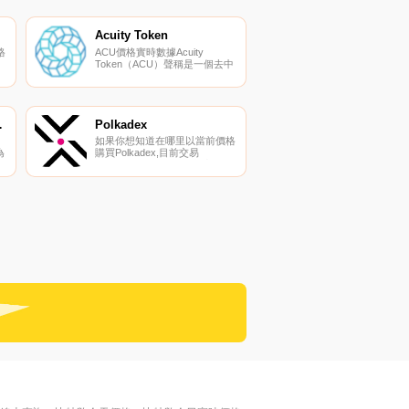
們的加密貨幣交易所頁面上找到
其他列表。該項目旨在為所有加
密資產實現無摩擦流動性,并建
Acuity Token
立一個開放、中立和自主的流動
格
ACU價格實時數據Acuity
性協議.
Token（ACU）聲稱是一個去中
加
心化、開源和不可變的發布平
臺,具有現代集中式平臺的所有
面
優勢。它是完全公開的。它不能
被審查,也不能阻止任何人參
與。它在各個級別都是完全可編
dation
Polkadex
程的。它是一種用于互聯內容應
如果你想知道在哪里以當前價格
用程序的協議,賦予個人權力.
為
購買Polkadex,目前交易
化
{Polkadex]股票的頂級加密貨幣
交易所是KuCoin、Gate.io、
行
AscendEX（BitMax）、
區
LATOKEN和JuPDEX。您可以
在我們的加密貨幣交易所頁面上
所
找到其他列表.