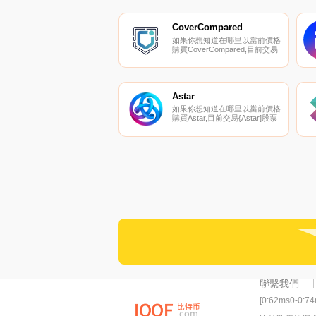
BingX、KuCoin、BitMart和
Gate.io。您可以在我們的加密
貨幣交易所頁面上找到其他交易
CoverCompared
所。Rio DeFi是一家區塊鏈技術
如果你想知道在哪里以當前價格
公司.
購買CoverCompared,目前交易
{CoverCompared]股票的頂級加
密貨幣交易所是MEXC。您可以
在我們的加密貨幣交易所頁面上
找到其他列表.
Astar
如果你想知道在哪里以當前價格
購買Astar,目前交易{Astar]股票
的頂級加密貨幣交易所是
Binance、OKX、Deepcoin、
BTCEX和CoinW。您可以在我
們的加密貨幣交易所頁面上找到
其他列表.
聯繫我們
[0:62ms0-0:7