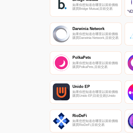
如果你想知道在哪里以當前價格
購買Bridge Mutual,目前交易
{Bridge Mutual]股票的頂級加密
貨幣交易所是Gate.io、
LATOKEN、HotBMIt、
Uniswap（V2）和SushiSwap。
您可以在我們的加密貨幣交易所
Darwinia Network
頁面上找到其他列表.
如果你想知道在哪里以當前價格
購買Darwinia Network,目前交易
{Darwinia Network]股票的頂級
加密貨幣交易所是CoinTiger、
Gate.io、HuoRING、MEXC和
Uniswap（V3）。您可以在我們
的加密貨幣交易所頁面上找到其
PolkaPets
他列表.
如果你想知道在哪里以當前價格
購買PolkaPets,目前交易
{PolkaPets]股票的頂級加密貨幣
交易所是Solarbeam。您可以在
我們的加密貨幣交易所頁面上找
到其他列表。PolkaPets專注于
推動教育和參與Polkadot生態系
Unido EP
統,同時為即將到來的項目提供
如果你想知道在哪里以當前價格
收入和營銷機會.
購買Unido EP,目前交易{Unido
EP]股票的頂級加密貨幣交易所
是Gate.io、Bibox和
PancakeSwap（V2）。您可以
在我們的加密貨幣交易所頁面上
找到其他列表.
RioDeFi
如果您想知道在哪里以當前價格
購買RioDeFi,目前交易
｛RFUELnname｝股票的頂級
加密貨幣交易所是OKX、