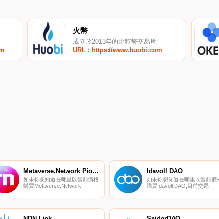
火幣
成立於2013年的比特幣交易所
om
URL：https://www.huobi.com
Metaverse.Network Pioneer
Idavoll DAO
如果你想知道在哪里以當前價格
如果你想知道在哪里以當前價
購買Metaverse.Network
購買Idavoll DAO,目前交易
Pioneer,目前交易
{Idavoll DAO]股票的頂級加密
｛NEERnname｝股票的頂級加
幣交易所是Gate.io、LATOKE
密貨幣交易所是KuCoin和
和Coinone。您可以在我們的
Gate.io。你可以在我們的加密
密貨幣交易所頁面上找到其他
貨幣交易所頁面上找到其他交易
表.
NDN Link
SpiderDAO