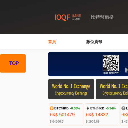
比特幣價格
首頁
數位貨幣
TOP
BTC/HKD
-0.38%
ETH/HKD
-0.34%
L
501479
14832
HK$
HK$
HK
$ 64366.5
$ 1903.69
$ 45