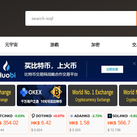
元宇宙
游戲
加密
交
TC/HKD
-0.63%
DOT/HKD
+0.07%
ADA/HKD
-2.72%
SOL/HKD
-0.8
354.02
6.42
1.58
566.7
$
HK$
HK$
HK$
.44
$ 0.824
$ 0.203
$ 72.738