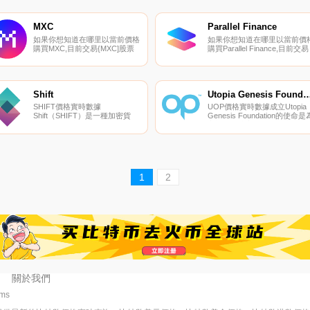
Changelly PRO。您可以在我們
KuCoin、Gate.io、MEXC和
的加密貨幣交易所頁面上找到其
Bibox。您可以在我們的加密貨
他列表.
幣交易所頁面上找到其他列表.
MXC
Parallel Finance
如果你想知道在哪里以當前價格
如果你想知道在哪里以當前價
購買MXC,目前交易{MXC]股票
購買Parallel Finance,目前交易
的頂級加密貨幣交易所是OKX、
{Parallel Finance]股票的頂級
CoinW、Bitget、Hotcoin Global
密貨幣交易所是Kraken。您可
和DigiFinex。您可以在我們的加
以在我們的加密貨幣交易所頁
密貨幣交易所頁面上找到其他列
上找到其他列表.
表.
Shift
Utopia Genesis Foun
SHIFT價格實時數據
UOP價格實時數據成立Utopia
Shift（SHIFT）是一種加密貨
Genesis Foundation的使命是
幣。Shift的當前電源為0。最近
音樂行業建立一個開放和標準
已知的Shift價格為0.65000489美
的流程來跟蹤、處理和標記版
元,在過去24小時內下跌
權。通過為任何想在現代音樂
了-0.03。更多信息請訪問
業運營商業項目的人引入通用
https://shiftnrg.org/.
塊鏈協議,該基金會旨在為生態
系統的發展、維護和增長提供
1
2
需的基礎設施、工具和資金.
關於我們
4ms