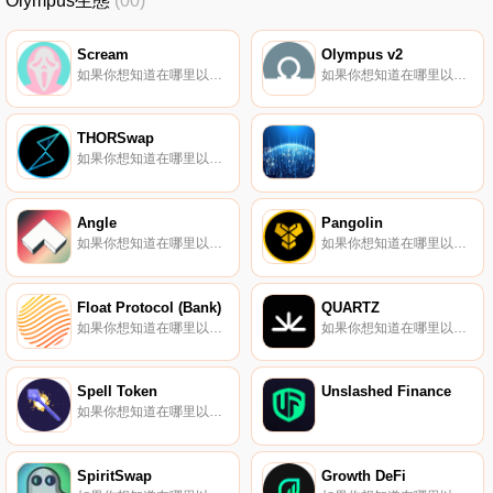
Olympus生態
(00)
Scream
Olympus v2
如果你想知道在哪里以當前價格購買Scream,目前交易{Scream]股票的頂級加密貨幣交易所是HuoSCREAM、BKEX、CoinEx和Beethoven X（Fantom）。您可以在我們的加密貨幣交易所頁面上找到其他列表.
如果你想知道在哪里以當前價格購買Olympus v2,目前交易{Olympus v2]股票的頂級加密貨幣交易所是XT.COM、Uniswap（V3）、Curve Finance、Balancer（V2）和SushiSwap。您可以在我們的加密貨幣交易所頁面上找到其他列表.
THORSwap
如果你想知道在哪里以當前價格購買THORSwap,目前交易{THORSwap]股票的頂級加密貨幣交易所是CoinEx、SushiSwap和THORChain。您可以在我們的加密貨幣交易所頁面上找到其他列表.
Angle
Pangolin
如果你想知道在哪里以當前價格購買Angle,目前交易{Angle]股票的頂級加密貨幣交易所是BTCEX、Gate.io、CoinEx和SushiSwap。您可以在我們的加密貨幣交易所頁面上找到其他列表。ANGLE代幣賦予了在AngleDAO內參與治理投票的權利.
如果你想知道在哪里以當前價格購買Pangolin,目前交易{Pangolin]股票的頂級加密貨幣交易所是Gate.io、XT.COM、MEXC、Coinbase Exchange和Bitfinex。您可以在我們的加密貨幣交易所頁面上找到其他列表.
Float Protocol (Bank)
QUARTZ
如果你想知道在哪里以當前價格購買Float Protocol (Bank),目前交易{Float Protocol (Bank)]股票的頂級加密貨幣交易所是Gate.io、Uniswap（V3）、HotBANKt和SushiSwap。您可以在我們的加密貨幣交易所頁面上找到其他列表.
如果你想知道在哪里以當前價格購買QUARTZ,目前交易{QUARTZ]股票的頂級加密貨幣交易所是KuCoin、BKEX和Bilaxy。您可以在我們的加密貨幣交易所頁面上找到其他列表。關于SandclockSandclock是一個多鏈DeFi平臺,其目標是利用尖端的收益產生策略創造超可編程貨幣.
Spell Token
Unslashed Finance
如果你想知道在哪里以當前價格購買Spell Token,目前交易{Spell Token]股票的頂級加密貨幣交易所是Binance、OKX、Bitrue、BySPELLt和Bitget。您可以在我們的加密貨幣交易所頁面上找到其他列表.
SpiritSwap
Growth DeFi