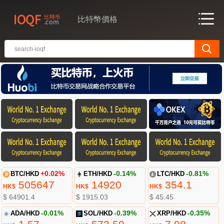
比特幣價格
BTC/HKD
+0.02%
ETH/HKD
-0.14%
LTC/HKD
-0.81%
505647
14920
354.1
HK$
HK$
HK$
$ 64901.4
$ 1915.03
$ 45.45
ADA/HKD
-0.01%
SOL/HKD
-0.39%
XRP/HKD
-0.35%