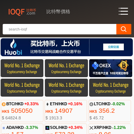
比特幣價格
BTC/HKD
+0.33%
ETH/HKD
+0.16%
LTC/HKD
-0.02%
505050
14907
356.2
HK$
HK$
HK$
$ 64824.8
$ 1913.3
$ 45.72
ADA/HKD
-3.37%
SOL/HKD
+0.34%
XRP/HKD
-1.22%