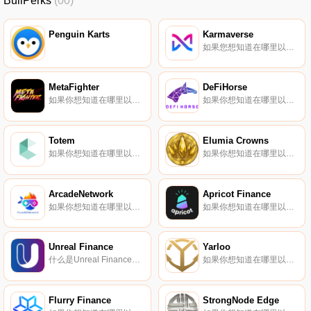
BullPerks
(00)
Penguin Karts
Karmaverse
如果您想知道在哪里以當前價格購買Karmaverse,目前交易｛KNOTnname｝股票的頂級加密貨幣交易所是Bitget、Gate.io、Uniswap（V3）（Polygon）和QuickSwap。您可以在我們的加密貨幣交易所頁面上找到其他列表.
MetaFighter
DeFiHorse
如果你想知道在哪里以當前價格購買MetaFighter,目前交易{MetaFighter]股票的頂級加密貨幣交易所是DigiFinex。您可以在我們的加密貨幣交易所頁面上找到其他列表。玩家可以購買、出借或租賃戰士和競技場、他們裝飾的皮膚,以及他們用來戰勝對手的超能力.
如果你想知道在哪里以當前價格購買DeFiHorse,目前交易{DeFiHorse]股票的頂級加密貨幣交易所是PancakeSwap（V2）和ApeSwap（BSC）。您可以在我們的加密貨幣交易所頁面上找到其他列表.
Totem
Elumia Crowns
如果你想知道在哪里以當前價格購買Totem,目前交易{Totem]股票的頂級加密貨幣交易所是PancakeSwap（V2）和Bilaxy。您可以在我們的加密貨幣交易所頁面上找到其他列表.
如果你想知道在哪里以當前價格購買Elumia Crowns,目前交易{Elumia Crowns]股票的頂級加密貨幣交易所是Gate.io、HuoELU、HotELUt、Jupiter和Raydium。您可以在我們的加密貨幣交易所頁面上找到其他列表.
ArcadeNetwork
Apricot Finance
如果你想知道在哪里以當前價格購買ArcadeNetwork,目前交易{ArcadeNetwork]股票的頂級加密貨幣交易所是PancakeSwap（V2）。您可以在我們的加密貨幣交易所頁面上找到其他列表.
如果你想知道在哪里以當前價格購買Apricot Finance,目前交易{Apricot Finance]股票的頂級加密貨幣交易所是HotAPTt、Jupiter和Raydium。您可以在我們的加密貨幣交易所頁面上找到其他列表。Apricot是支持跨邊際杠桿收益農業的下一代貸款協議.
Unreal Finance
Yarloo
什么是Unreal Finance（UGT）？Unreal Finance是一個未實現的收益率期貨平臺,用戶可以在這里鎖定固定利率,以立即獲得未來的借貸收益。該平臺通過在以太坊區塊鏈上運行的智能合約工作.
如果你想知道在哪里以當前價格購買Yarloo,目前交易{Yarloo]股票的頂級加密貨幣交易所是PancakeSwap（V2）。您可以在我們的加密貨幣交易所頁面上找到其他列表.
Flurry Finance
StrongNode Edge