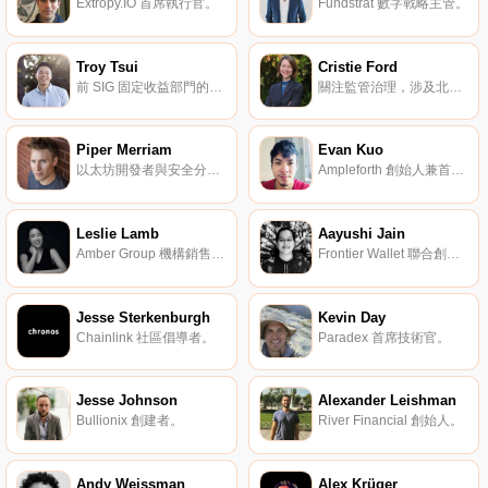
Extropy.IO 首席執行官。
Fundstrat 數字戰略主管。
Troy Tsui
Cristie Ford
前 SIG 固定收益部門的交易員。
關注監管治理，涉及北美的金融和證券監管。
Piper Merriam
Evan Kuo
以太坊開發者與安全分析師。
Ampleforth 創始人兼首席執行官。
Leslie Lamb
Aayushi Jain
Amber Group 機構銷售總監。
Frontier Wallet 聯合創始人。
Jesse Sterkenburgh
Kevin Day
Chainlink 社區倡導者。
Paradex 首席技術官。
Jesse Johnson
Alexander Leishman
Bullionix 創建者。
River Financial 創始人。
Andy Weissman
Alex Krüger