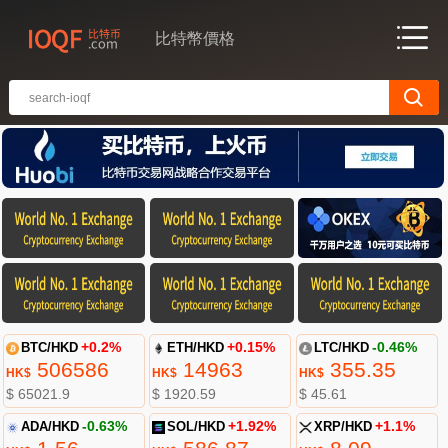
比特幣價格
BTC/HKD
+0.2%
ETH/HKD
+0.15%
LTC/HKD
-0.46%
506586
14963
355.35
HK$
HK$
HK$
$ 65021.9
$ 1920.59
$ 45.61
ADA/HKD
-0.63%
SOL/HKD
+1.92%
XRP/HKD
+1.1%