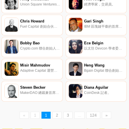
Union Square Ventures 管理合伙人。
經濟學家，交易員。
Chris Howard
Gari Singh
Fuel Capital 創始合伙人。
IBM 區塊鏈平臺的首席技術官。
Bobby Bao
Ece Belgin
Crypto.com 聯合創始人兼企業發展主管。
以太坊 Devcon 學者委員會負責人。
Misir Mahmudov
Heng Wang
Adaptive Capital 運營專員。
Bgain Digital 聯合創始人。
Steven Becker
Diana Aguilar
MakerDAO 總裁兼首席運營官。
CoinDesk 記者。
«
1
1
2
3
...
124
»