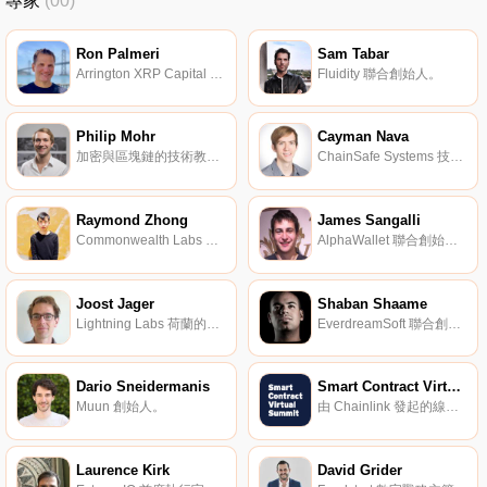
專家
(00)
Ron Palmeri
Sam Tabar
Arrington XRP Capital 顧問。
Fluidity 聯合創始人。
Philip Mohr
Cayman Nava
加密與區塊鏈的技術教育專家。
ChainSafe Systems 技術總監。
Raymond Zhong
James Sangalli
Commonwealth Labs 聯合創始人。
AlphaWallet 聯合創始人。
Joost Jager
Shaban Shaame
Lightning Labs 荷蘭的開發者。
EverdreamSoft 聯合創始人。
Dario Sneidermanis
Smart Contract Virtual Summit
Muun 創始人。
由 Chainlink 發起的線上峰會。
Laurence Kirk
David Grider