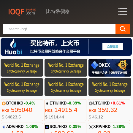
比特幣價格
BTC/HKD
-0.4%
ETH/HKD
-0.39%
LTC/HKD
+0.61%
505040
14915.4
359.32
HK$
HK$
HK$
$ 64823.5
$ 1914.44
$ 46.12
ADA/HKD
-1.08%
SOL/HKD
-0.39%
XRP/HKD
-1.38%