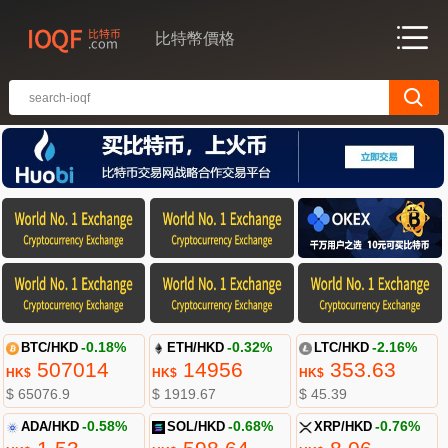
比特幣價格
BTC/HKD
-0.18%
ETH/HKD
-0.32%
LTC/HKD
-2.16%
507014
14956
353.63
HK$
HK$
HK$
$ 65076.9
$ 1919.67
$ 45.39
ADA/HKD
-0.58%
SOL/HKD
-0.68%
XRP/HKD
-0.76%