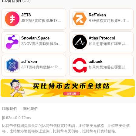
市場營銷
(00)
JET8
RefToken
J8T價格實時數據JET8（J8T）是一種加密貨幣,在以太坊平臺上運行。JET8目前的供應量為1468857774.777,其中740485259.107919正在流通。JET8的最后一個已知價格是0美元,在過去24小時內上漲了0.00。更多信息請訪問https://jet8.io/.
REF價格實時數據RefToken（REF）是一種加密貨幣,在以太坊平臺上運行。RefToken目前的供應量為50000000,流通量為1004999.9994279。最近已知的RefToken價格為0.21207687美元,在過去24小時內上漲了5.17美元.
Snovian.Space
Atlas Protocol
SNOV價格實時數據Snovian.Space（SNOV）是一種加密貨幣,在以太坊平臺上運行。Snovian.Space的電流供應量為363983239,其中363303678正在流通。最近已知的Snovian.Space價格為0.00103815美元,在過去24小時內上漲了5.17美元.
如果您想知道在哪里以當前價格購買Atlas Protocol,目前交易｛ATPnname｝股票的頂級加密貨幣交易所是Gate.io。您可以在我們的加密貨幣交易所頁面上找到其他交易所。Atlas Protocol（ATP）是一種加密貨幣,在BNB信標鏈（BEP2）平臺上運營.
adToken
adbank
ADT價格實時數據adToken（ADT）是一種加密貨幣,在以太坊平臺上運行。adToken目前的供應量為1000000000,流通量為904000000。最近已知的adToken價格為0.00024245美元,在過去24小時內上漲了0.04美元.
如果你想知道在哪里以當前價格購買adbank,目前交易{adbank]股票的頂級加密貨幣交易所是KuCoin。您可以在我們的加密貨幣交易所頁面上找到其他列表。adbank（ADB）是一種加密貨幣,在以太坊平臺上運行.
聯繫我們
關於我們
[0:62ms0-0:72ms
比特幣價格網提供最新的比特幣價格實時査詢，比特幣美元價格，比特幣美金價
格，比特幣港幣價格線上查詢，比特幣今天價格，比特幣今日實時價格。