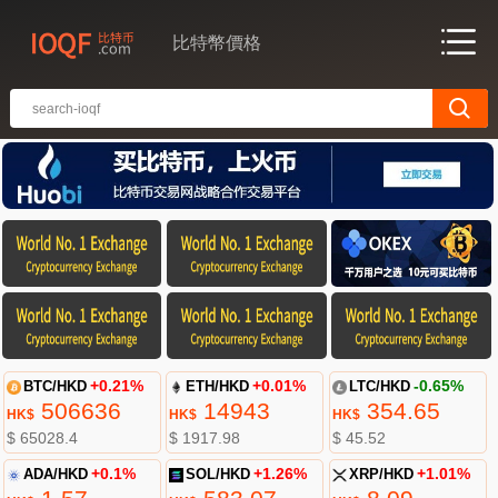
比特幣價格
BTC/HKD
+0.21%
ETH/HKD
+0.01%
LTC/HKD
-0.65%
506636
14943
354.65
HK$
HK$
HK$
$ 65028.4
$ 1917.98
$ 45.52
ADA/HKD
+0.1%
SOL/HKD
+1.26%
XRP/HKD
+1.01%