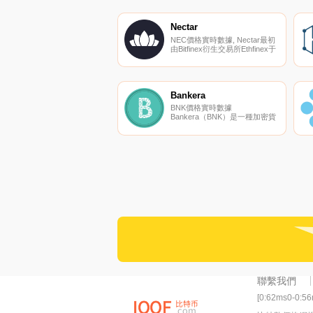
HitBTC。您可以在我們的加密
貨幣交易所頁面上找到其他列
表。Truechain由新加坡的一個
Nectar
團隊于2018年1月16日推出,旨在
NEC價格實時數據, Nectar最初
為去中心化應用程序構建基礎設
由Bitfinex衍生交易所Ethfinex于
施.
2017年推出,Ethfinex是一個總部
位于英國倫敦的團隊,其目的是
獎勵做市商創造的價值,同時作
為主要投票機制,允許交易員管
理交易所,并決定他們希望下一
Bankera
步上市的代幣.
BNK價格實時數據
Bankera（BNK）是一種加密貨
幣,在以太坊平臺上運行。
Bankera目前的供應量為
250000000,流通量為
24898912107.742558。
Bankera的最后已知價格為
0.00093105美元,在過去24小時
內上漲了0.00.
聯繫我們
[0:62ms0-0:5