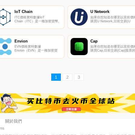
以在我們的加密貨幣交易所頁面
CoinsECOREALt、P2B和ProBi
上找到其他交易所。Ares是一個
Global。您可以在我們的加密
由Polkdot提供支持的鏈上驗證
幣交易所頁面上找到其他列表.
IoT Chain
U Network
預言機協議。它以不可信任的方
ITC價格實時數據IoT
如果你想知道在哪里以當前價
式高效地提供可靠的鏈外數據.
Chain（ITC）是一種加密貨幣,
購買U Network,目前交易{U
在以太坊平臺上運行。IoT
Network]股票的頂級加密貨幣
Chain目前的供應量為
易所是HuoUUU和HitBTC。您
99999999,流通量為
可以在我們的加密貨幣交易所
87214657.4756。IoT Chain的最
面上找到其他列表。U Networ
后已知價格為0.00012402美元,
將自己描述為一個去中心化的
Envion
Cap
在過去24小時內上漲了0.00.
容資產存儲、公證、分發、出
EVN價格實時數據
如果你想知道在哪里以當前價
和評估網絡.
Envion（EVN）是一種加密貨
購買Cap,目前交易{Cap]股票
幣,在以太坊平臺上運行。
頂級加密貨幣交易所是
Envion的電流供應量為
Uniswap（V3）
127425493.56222838。最近已
（ArCAPtrum）。您可以在我
知的Envion價格為0.11108088
的加密貨幣交易所頁面上找到
美元,在過去24小時內上漲了
他列表。CAP是一種去中心化
4.72美元。更多信息請訪問
易協議,功能強大且易于使用。
1
2
3
https://www.envion.org.
直接從您的Web3錢包交易加
貨幣和外匯.
關於我們
6ms