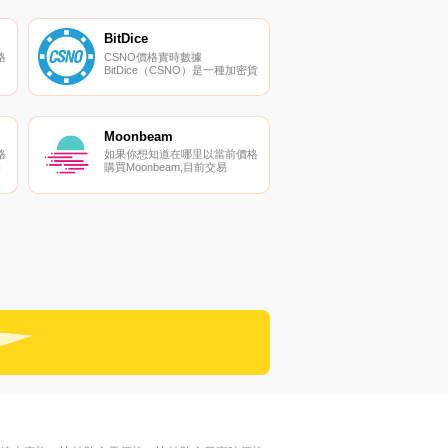
t
萬。最近已知的BANKEX價格為
貨
0.00263851美元,在過去24小時
內上漲了0.00。更多信息請訪問
BitDice
https://bankex.com/.
格
CSNO價格實時數據
BitDice（CSNO）是一種加密貨
交
幣,在以太坊平臺上運行。
BitDice目前的供應量為1億,流通
頁
量為7000萬。最近已知的
k
BitDice價格為0.02878491美元,
內
在過去24小時內上漲了0.00。更
Moonbeam
版
多信息請訪問
格
如果你想知道在哪里以當前價格
https://www.CSNOtdice.me/.
的
購買Moonbeam,目前交易
{Moonbeam]股票的頂級加密貨
幣交易所是Binance、OKX、
們
Deepcoin、ByGLMRt和Bitget。
其
您可以在我們的加密貨幣交易所
交
頁面上找到其他列表。要了解有
*
關此項目的更多信息,請查看我
密
們對Moonbeam的深入了解.