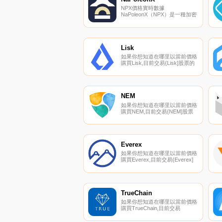
和賺取高回報.
NPX價格實時數據
NaPoleonX（NPX）是一種加密
貨幣,在以太坊平臺上運行。
NaPoleonX目前的供應量為
29800000,流通量為25330000。
最近已知的NaPoleonX價格為
0.18007654美元,在過去24小時
Lisk
內上漲了0.00.
如果你想知道在哪里以當前價格
購買Lisk,目前交易{Lisk]股票的
頂級加密貨幣交易所是
Binance、OKX、Bitrue、BingX
和KuCoin。您可以在我們的加
密貨幣交易所頁面上找到其他列
表.
NEM
如果你想知道在哪里以當前價格
購買NEM,目前交易{NEM]股票
的頂級加密貨幣交易所是
Binance、OKX、Bitrue、
ByXEMt和Bitget。您可以在我們
的加密貨幣交易所頁面上找到其
他列表。什么是二進制？NEM
Everex
是一個區塊鏈平臺,于2015年3月
如果你想知道在哪里以當前價格
推出.
購買Everex,目前交易{Everex]
股票的頂級加密貨幣交易所是
HitBTC和Mercatox。您可以在
我們的加密貨幣交易所頁面上找
到其他列表。Everex（EVX）是
一種加密貨幣,在以太坊平臺上
TrueChain
運行.
如果你想知道在哪里以當前價格
購買TrueChain,目前交易
{TrueChain]股票的頂級加密貨
幣交易所是OKX、BitUBU和