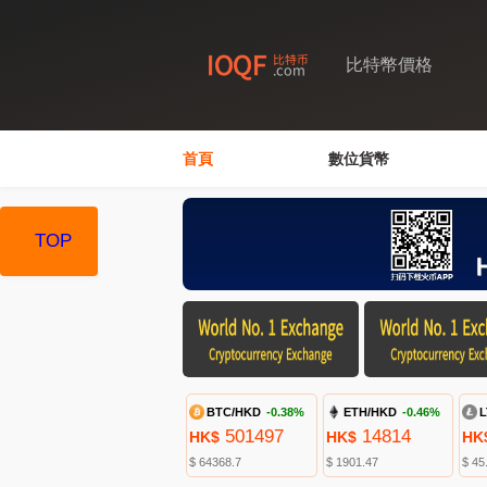
比特幣價格
首頁
數位貨幣
TOP
BTC/HKD
-0.38%
ETH/HKD
-0.46%
L
501497
14814
HK$
HK$
HK
$ 64368.7
$ 1901.47
$ 45