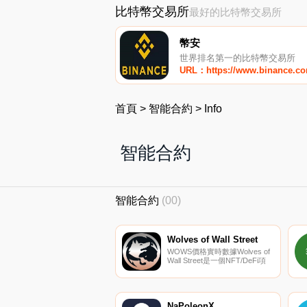
比特幣交易所
最好的比特幣交易所
幣安
世界排名第一的比特幣交易所
URL：https://www.binance.c
首頁
>
智能合約
>
Info
智能合約
智能合約
(00)
Wolves of Wall Street
WOWS價格實時數據Wolves of
Wall Street是一個NFT/DeFi項
目,擴展了半可替代代幣
（SFT）的使用。該項目使您能
夠部署一個字符的卡作為自己的
加密對開,以交易經過驗證的逐
利策略,并通過游戲化持有資產
NaPoleonX