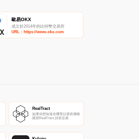
歐易OKX
成立於2014年的比特幣交易所
URL：https://www.okx.com
RealTract
如果你想知道在哪里以當前價格
購買RealTract,目前交易
{RealTract]股票的頂級加密貨幣
交易所是Mercatox。您可以在
我們的加密貨幣交易所頁面上找
到其他列表。
RealTract（RET）是一種加密
Kulupu