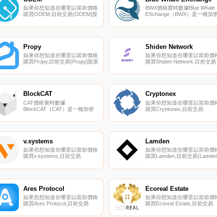
如果你想知道在哪里以當前價格
BWX價格實時數據Blue Whale
購買ODEM,目前交易{ODEM]股
EXchange（BWX）是一種加
票的頂級加密貨幣交易所是
貨幣,在以太坊平臺上運行。
Bitbns。您可以在我們的加密貨
Blue Whale EXchange目前的
幣交易所頁面上找到其他列表。
應量為64320000,流通量為
ODEM（ODE）；按需教育市
39593165.11224727.
場”；,是一個基于區塊鏈的分布
Propy
Shiden Network
式網絡,允許大學生在沒有中介
如果你想知道在哪里以當前價格
如果你想知道在哪里以當前價
的情況下與教授和學術伙伴互
購買Propy,目前交易{Propy]股票
購買Shiden Network,目前交易
動.
的頂級加密貨幣交易所是
{Shiden Network]股票的頂級
Bitrue、DigiFinex、HuoPRO、
密貨幣交易所是CoinW、
Coinbase Exchange和HitBTC。
KuCoin、Gate.io、HuoSDN和
您可以在我們的加密貨幣交易所
MEXC。您可以在我們的加密
頁面上找到其他列表。
幣交易所頁面上找到其他列表.
BlockCAT
Cryptonex
Propy（PRO）是一種加密貨幣,
CAT價格實時數據
如果你想知道在哪里以當前價
在以太坊平臺上運行.
BlockCAT（CAT）是一種加密
購買Cryptonex,目前交易
貨幣,在以太坊平臺上運行。
Cryptonex-股票的頂級加密貨
BlockCAT目前的供應量為
交易所是{Cryptonex]。您可以
9200151.38980767,其中
在我們的加密貨幣交易所頁面
7360121.11184614正在流通。
找到其他列表。
最近已知的BlockCAT價格為
Cryptonex（CNX）代表投資
v.systems
Lamden
0.01619374美元,在過去24小時
融集團為｛CNXnname｝交易
如果你想知道在哪里以當前價格
如果你想知道在哪里以當前價
內上漲了5.17美元.
開發的區塊鏈上的加密貨幣.
購買v.systems,目前交易
購買Lamden,目前交易{Lamden
{v.systems]股票的頂級加密貨
股票的頂級加密貨幣交易所是
幣交易所是OKX、CoinW、
PancakeSwap（V2）。您可
KuCoin、XT.COM和
在我們的加密貨幣交易所頁面
HuoVSYS。您可以在我們的加
找到其他列表。
密貨幣交易所頁面上找到其他列
Lamden（TAU）是一種加密貨
Ares Protocol
Ecoreal Estate
表。v.systems將自己描述為專
幣。Lamden目前的供應量為
如果您想知道在哪里以當前價格
如果你想知道在哪里以當前價
注于數據庫和云服務的區塊鏈基
248090567,流通量為
購買Ares Protocol,目前交易
購買Ecoreal Estate,目前交易
礎設施提供商.
142215728.19.
｛ARESnname｝股票的頂級加
{Ecoreal Estate]股票的頂級加
密貨幣交易所是Gate.io。您可
貨幣交易所是