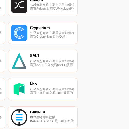
貨幣,在以太坊平臺上運行.
如果你想知道在哪里以當前價格
密
購買Kulupu,目前交易{Kulupu]股
票的頂級加密貨幣交易所是
供
JuKLP、HotKLPt和qTrade。您
可以在我們的加密貨幣交易所頁
面上找到其他列表。Kulupu聲稱
是一個具有鏈上治理和在線升級
Crypterium
的工作證明區塊鏈.
格
如果你想知道在哪里以當前價格
購買Crypterium,目前交易
加
{Crypterium]股票的頂級加密貨
幣交易所是KuCoin、Gate.io、
XT.COM、HuoCRPT和
貨
Coinbase Exchange。您可以在
我們的加密貨幣交易所頁面上找
SALT
到其他列表.
格
如果你想知道在哪里以當前價格
購買SALT,目前交易{SALT]股票
幣
的頂級加密貨幣交易所是
Gate.io、HitBTC和
上
Uniswap（V2）。您可以在我們
的加密貨幣交易所頁面上找到其
金
他列表。什么是借貸？
Neo
所
SALTLending是一個基于區塊鏈
格
如果你想知道在哪里以當前價格
的借貸平臺,為用戶提供加密貨
]
購買Neo,目前交易{Neo]股票的
幣支持的貸款.
頂級加密貨幣交易所是
以
Binance、OKX、Deepcoin、
上
Bitrue和WEEX。您可以在我們
的加密貨幣交易所頁面上找到其
他列表.
BANKEX
格
BKX價格實時數據
BANKEX（BKX）是一種加密貨
密
幣,在以太坊平臺上運行。
BANKEX目前的供應量為40000