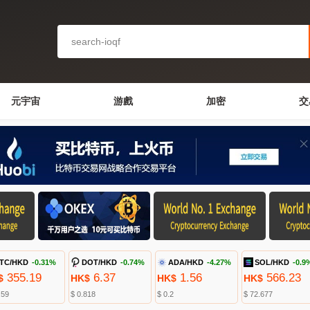
元宇宙
游戲
加密
交
TC/HKD
-0.31%
DOT/HKD
-0.74%
ADA/HKD
-4.27%
SOL/HKD
-0.9
355.19
6.37
1.56
566.23
$
HK$
HK$
HK$
.59
$ 0.818
$ 0.2
$ 72.677