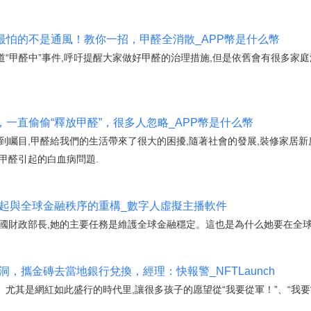
甲醛最怕的不是通風！教你一招，甲醛全消散_APP幣是什么幣
“甲醛中”事件,呼吁提醒大家做好甲醛的治理措施,但是依舊會有很多家
品，一直偷偷“釋放甲醛”，很多人忽略_APP幣是什么幣
到矚目,甲醛給我們的生活帶來了很大的困擾,隨著社會的發展,裝修家居新
甲醛引起的白血病問題.
興起與全球金融秩序的重構_數字人虛擬主播軟件
美國財政部長,她的主要任務是維護全球金融穩定。這也是為什么她要在全球
，攜金磚去當地銀行兌換，經理：快報警_NFTLaunch
。尤其是網紅如此盛行的時代里,讓很多孩子的愿望從“我要從軍！”、“我要