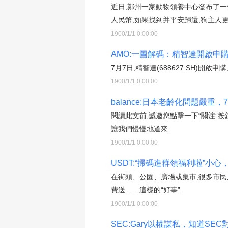
近日,鄭州一家動物領養中心發布了一
人民幣,如果找到并平安歸還,狗主人更
1900/1/1 0:00:00
AMO:一圖解碼：精智達開啟申
7月7日,精智達(688627.SH)開啟申
1900/1/1 0:00:00
balance:日本老齡化問題嚴
閱讀此文前,誠邀您點擊一下“關注”
讓我們慢慢地道來.
1900/1/1 0:00:00
USDT:“掃碼進群領福利啦”小
在街頭、公園、廣場或集市,很多市民
費送……這樣的“好事”.
1900/1/1 0:00:00
SEC:Gary以權謀私，知道SEC對B