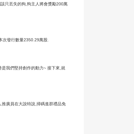
該只丟失的狗,狗主人將會獎勵200萬
本次發行數量2350.29萬股.
持是我們堅持創作的動力~ 接下來,就
,推廣員在大說特說,掃碼進群禮品免