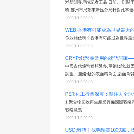
潮新聞客戶端記者王晶 日前,一則關
晚,鄭州市局鄭東新區分局針對此事發
1900/1/1 0:00:00
WEB:香港有可能成為世界最
你敢相信嗎？香港有可能成為世界最大
1900/1/1 0:00:00
CRYP:錢幣圈常用的術語詞匯—
中國古代錢幣種類繁多,單銅錢說,就
詞匯。圓錢:錢的表面稱為面,后面為背
1900/1/1 0:00:00
PET:化工行業深度：關注去全
1.聚合物回收再生產業具備國際戰略
戰略意義.
1900/1/1 0:00:00
USD:離譜！找狗懸賞1000萬，