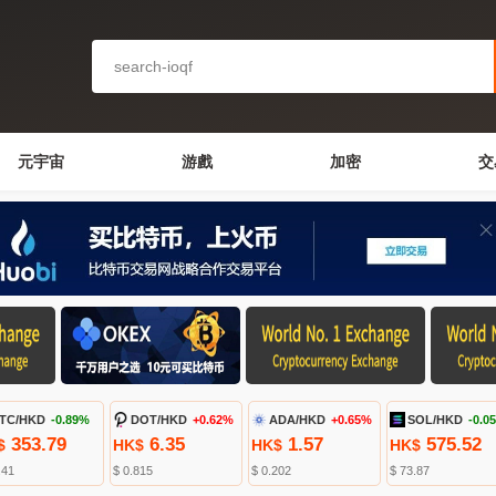
元宇宙
游戲
加密
交
TC/HKD
-0.89%
DOT/HKD
+0.62%
ADA/HKD
+0.65%
SOL/HKD
-0.0
353.79
6.35
1.57
575.52
$
HK$
HK$
HK$
.41
$ 0.815
$ 0.202
$ 73.87