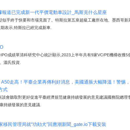
斯拉據報道已完成新一代平價電動車設計_馬斯克什么星座
型似乎終于快要和市場見面了。特斯拉第五座超級工廠所在地、墨西哥新
lveda近期表示,特斯拉已經完成新車.
O
PO成績單清科研究中心統計顯示,2023上半年共有9家VC/PE機構收獲5
、溫氏投資.
彈、A50走高！平臺企業再傳利好消息，美國通脹大幅降溫！警惕，
方式
座談會聽取對更好促進平臺經濟規范健康持續發展的意見建議國務院總理李
康持續發展的意見建議.
家移民管理局就“功勛犬”回應潮新聞_gate.io下載安裝