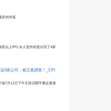
萊昂州州長
個及以上IPO,令人意外的是出現了4家
這8家公司，被立案調查！_CPI
強7月12日下午主持召開平臺企業座