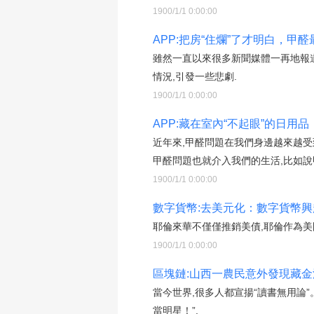
1900/1/1 0:00:00
APP:把房“住爛”了才明白，
雖然一直以來很多新聞媒體一再地報道
情況,引發一些悲劇.
1900/1/1 0:00:00
APP:藏在室內“不起眼”的日用
近年來,甲醛問題在我們身邊越來越受
甲醛問題也就介入我們的生活,比如說
1900/1/1 0:00:00
數字貨幣:去美元化：數字貨幣
耶倫來華不僅僅推銷美債,耶倫作為
1900/1/1 0:00:00
區塊鏈:山西一農民意外發現藏金洞
當今世界,很多人都宣揚“讀書無用論”
當明星！”.