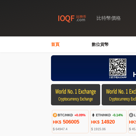
比特幣價格
首頁
數位貨幣
BTC/HKD
+0.09%
ETH/HKD
-0.14%
L
506005
14920
HK$
HK$
HK
$ 64947.4
$ 1915.06
$ 45