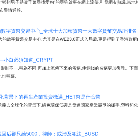
于“鄭州男子懸賞千萬尋找愛狗”的尋狗啟事在網上流傳,引發網友熱議,當地
布警情通報.
大的數字貨幣交易中心_全球十大加密貨幣十大數字貨幣交易所排名
的數字貨幣交易中心,尤其是在WEB3.0正式入局后,更是得到了香港政府
—小白必須知道_CRYPT
因形制不一,稱為不同,再加上流傳下來的俗稱,使銅錢的名稱更加復雜。下
,也稱幕.
球化背景下的再生產業投資機遇_HET幣是什么幣
意義去全球化的背景下,綠色環保低碳是發達國家產業競爭的抓手,塑料和
找回后卻只給5000，律師：或涉及犯法_BUSD