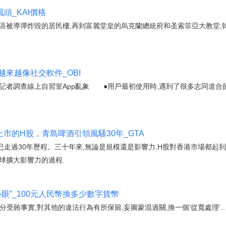
頭_KAI價格
區被導彈炸毀的居民樓,再到富麗堂皇的烏克蘭總統府和圣索菲亞大教堂,韓
越來越像社交軟件_OBI
者調查線上自習室App亂象 ●用戶最初使用時,遇到了很多志同道合
外上市的H股，青島啤酒引領風騷30年_GTA
H股已走過30年歷程。三十年來,無論是規模還是影響力,H股對香港市場都
球擴大影響力的過程.
眼”_100元人民幣換多少數字貨幣
分受賄事實,對其他的違法行為有所保留,妄圖蒙混過關,換一個‘從寬處理’