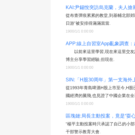
KAI:尹錫悅突訪烏克蘭，夫人搶風
從布查彈痕累累的教堂,到基輔北部郊
日游”被安排得滿滿當當.
1900/1/1 0:00:00
APP:線上自習室App亂象調查：
以前來這里學習,現在來這里交友記
博主分享學習經驗,但現在.
1900/1/1 0:00:00
SIN:「H股30周年」第一支海
從1993年青島啤酒H股上市至今,
國經濟的騰飛,也見證了中國企業在全
1900/1/1 0:00:00
區塊鏈:局長主動投案，竟是“耍心
“楊平主動投案時只承認了自己的小部
干部警示教育大會.