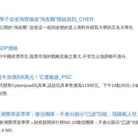
學子促使淘寶修改“淘友圈”開啟規則_CHER
公開的“淘友圈”,促使這一規則改變的是上海對外經貿大學的五名大學生.
GDP價格
中國經濟而言,股票市場的戰略意義之重大,不管怎么強調都不過分.
，黃牛加價到6萬元！它遭瘋搶_PSC
式開售Cyberquad玩具車,該款玩具車售價為11990元。下午14點30分
狀態.
射洲際彈道導彈；微信團隊：不會出顯示“已讀”功能；我國載人登
射洲際彈道導彈→財經新聞排行榜NO.10微信團隊：不會出顯示“已讀”功
 NO.