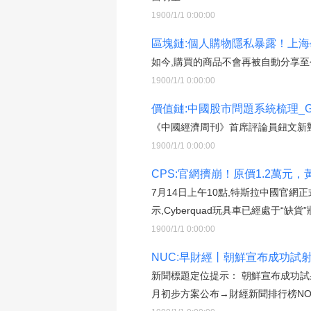
1900/1/1 0:00:00
區塊鏈:個人購物隱私暴露！上海
如今,購買的商品不會再被自動分享至
1900/1/1 0:00:00
價值鏈:中國股市問題系統梳理_
《中國經濟周刊》首席評論員鈕文新對
1900/1/1 0:00:00
CPS:官網擠崩！原價1.2萬元
7月14日上午10點,特斯拉中國官網正
示,Cyberquad玩具車已經處于“缺貨”
1900/1/1 0:00:00
NUC:早財經丨朝鮮宣布成功試
新聞標題定位提示： 朝鮮宣布成功試
月初步方案公布→財經新聞排行榜NO.4