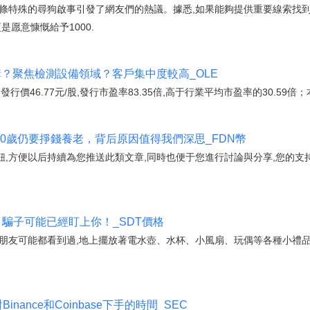
條特殊的尋狗啟事引發了網友們的熱議。據悉,如果能夠提供重要線索找到
是愿意慷慨給予1000.
購？聚焦檢測設備領域？客戶集中度較高_OLE
購,發行價46.77元/股,發行市盈率83.35倍,高于行業平均市盈率的30.59倍；
重，70歲仍要掙錢養老，背后原因值得我們深思_FDN幣
按鈕,方便以后持續為您推送此類文章,同時也便于您進行討論與分享,您的支
心，騙子可能已經盯上你！_SDT價格
朋友可能都看到過,地上擺放著電水壺、水杯、小風扇、玩偶等各種小禮品
inance和Coinbase下手的時間_SEC