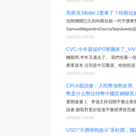
1900/1/1 0:00:00
馬斯克:Model 2要來了？特
坊間傳聞已久的特斯拉新一代平價車
SamuelAlejandroGarcíaSepú
1900/1/1 0:00:00
CVC:今年最猛IPO軍團來了_VIV
轉眼間,半年又過去了。 我們先看一份I
產業資本,分別是中芯聚源、哈勃投資
1900/1/1 0:00:00
CPI:A股頭條：人民幣強勢反
幣是什么幣比特幣中國官網聯系
要聞速遞 1、李強主持召開平臺企業
談會,聽取對更好促進平臺經濟規范健
1900/1/1 0:00:00
USD:“天價尋狗啟示”系杜撰，國