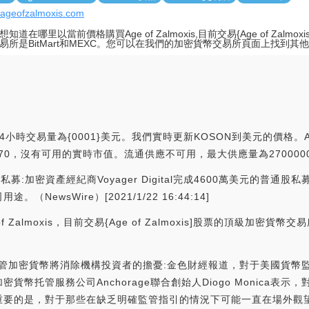
//ageofzalmoxis.com
知道在哪里以當前價格購買Age of Zalmoxis,目前交易{Age of Zalmo
易所是BitMart和MEXC。您可以在我們的加密貨幣交易所頁面上找到其他
4小時交易量為{0001}美元。我們實時更新KOSON到美元的價格。Age
名為#5370，沒有可用的實時市值。流通供應不可用，最大供應量為2700000
普通股私募:加密資產經紀商Voyager Digital完成4600萬美元的普通股私
ewsWire）[2021/1/22 16:44:14]
almoxis，目前交易{Age of Zalmoxis]股票的頂級加密貨幣交
銀行托管加密貨幣將消除機構投資者的擔憂:金色財經報道，對于美國貨
幣托管服務公司Anchorage聯合創始人Diogo Monica表
重要的是，對于那些在缺乏明確監管指引的情況下可能一直在場外觀望