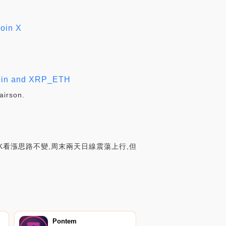
coin X
ecoin and XRP_ETH
airson.
K看漲思路不變,周末兩天日線震蕩上行,但
Pontem