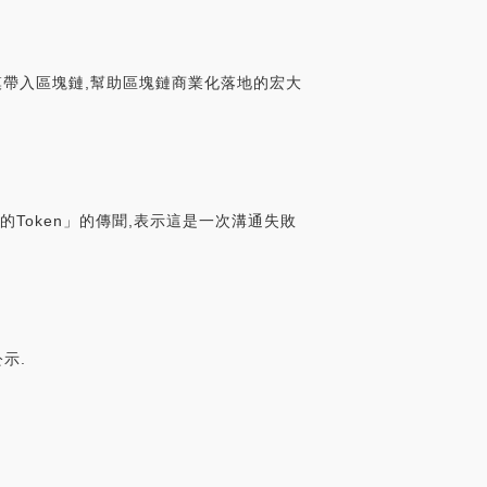
聯網規模帶入區塊鏈,幫助區塊鏈商業化落地的宏大
的Token」的傳聞,表示這是一次溝通失敗
公示.