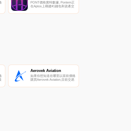
格
PONT價格實時數據, Pontem正
在Aptos上構建#1錢包和資產交
換。liquidswap.com目前在
devnet上直播,月活躍用戶數達
到4萬。官方pontem錢包將原生
密
嵌入Liquidswap和liquid staking
衍生品等協議.
Aerovek Aviation
格
如果你想知道在哪里以當前價格
股
購買Aerovek Aviation,目前交易
{Aerovek Aviation]股票的頂級加
可
密貨幣交易所是Maiar
面
exchange。您可以在我們的加
密貨幣交易所頁面上找到其他列
表.