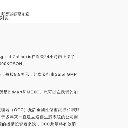
xis]股票的頂級加密
列表.
 of Zalmoxis在過去24小時內上漲了
00KOSON。
募，每股5.5美元，此次發行由Stifel GMP
易所是BitMart和MEXC。您可以在我們的加
幣監理署（OCC）允許全國性儲蓄銀行和聯邦
示，對于多年來一直建立這個生態系統的公司而
的機構投資者來說，OCC此舉將有效消