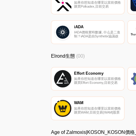
如果你想知道在哪里以當前價格
購買Polkadex,目前交易
{Polkadex]股票的頂級加密貨幣
交易所是KuCoin、Gate.io、
AscendEX（BitMax）、
LATOKEN和JuPDEX。您可以
在我們的加密貨幣交易所頁面上
iADA
找到其他列表.
IADA價格實時數據, 什么是二進
制？iADA是由Synthetix協議啟
用的反向合成Cardano令牌。它
通過Chainlink的去中心化預言機
網絡提供的價格信息反向跟蹤
Cardano的價格.
Elrond生態
(00)
Effort Economy
如果你想知道在哪里以當前價格
購買Effort Economy,目前交易
{Effort Economy]股票的頂級加
密貨幣交易所是Maiar
exchange。您可以在我們的加
密貨幣交易所頁面上找到其他列
表。Effort Economy正在創造一
WAM
種在努力賺錢類別下的應用經
如果你想知道在哪里以當前價格
濟.
購買WAM,目前交易{WAM]股票
的頂級加密貨幣交易所是
Gate.io、LATOKEN、Bilaxy和
Maiar Exchange。您可以在我
們的加密貨幣交易所頁面上找到
Age of Zalmoxis|KOSON_KOS
其他列表.