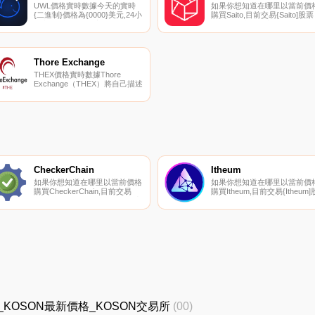
UWL價格實時數據今天的實時
如果你想知道在哪里以當前價
{二進制}價格為{0000}美元,24小
購買Saito,目前交易{Saito]股票
時交易量為{0001}美元。我們實
的頂級加密貨幣交易所是
時更新UWL到美元的價格。
Gate.io、BKEX、LATOKEN、
UniWhales在過去24小時內上漲
PancakeSwap（V2）和
了{0002}。當前CoinMarketCap
BigONE。您可以在我們的加
排名為#5672,沒有可用的實時市
貨幣交易所頁面上找到其他列
Thore Exchange
值。循環電源不可用,最大電源
表.
THEX價格實時數據Thore
不可用.
Exchange（THEX）將自己描述
為開源、匿名和社區驅動的加密
數字資產。THEX于2018年11月
1日推出,是Thore Exchange的
原生代幣。THEX代幣將用于任
何和所有Thore Exchange功
能、存款、提款、交易等.
CheckerChain
Itheum
如果你想知道在哪里以當前價格
如果你想知道在哪里以當前價
購買CheckerChain,目前交易
購買Itheum,目前交易{Itheum]
{CheckerChain]股票的頂級加密
票的頂級加密貨幣交易所是
貨幣交易所是BitMart、XT.COM
MEXC和Maiar Exchange。您
和Maiar Exchange。您可以在
以在我們的加密貨幣交易所頁
我們的加密貨幣交易所頁面上找
上找到其他列表。Itheum支持
到其他列表.
Web3和Metaverse中的數據所
有權,將您的數據轉化為極具價
值的資產.
ON價格_KOSON最新價格_KOSON交易所
(00)