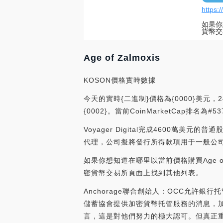
https:
如果你想
貨幣交
Age of Zalmoxis
KOSON價格實時數據
今天的實時{二進制}價格為{0000}美元，2
{0002}。當前CoinMarketCap排
Voyager Digital完成4600萬美元的
代理，公司擬將發行所得款項用于一般公司用途。（N
如果你想知道在哪里以當前價格購買Age of Z
密貨幣交易所頁面上找到其他列表。
Anchorage聯合創始人：OCC允許
儲蓄協會提供加密貨幣托管服務的消息，加密貨
言，這是對他們努力的極大認可。但真正