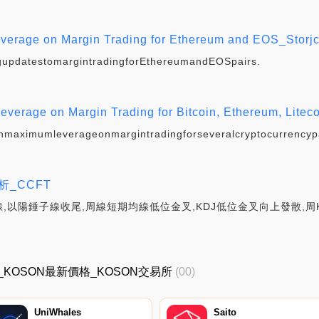
everage on Margin Trading for Ethereum and EOS_Storj
gupdatestomargintradingforEthereumandEOSpairs.
everage on Margin Trading for Bitcoin, Ethereum, Lit
nmaximumleverageonmargintradingforseveralcryptocurrencyp
析_CCFT
,以陽錘子線收尾,周線短期均線低位金叉,KDJ低位金叉向上發散,周
ON價格_KOSON最新價格_KOSON交易所
(00)
UniWhales
Saito