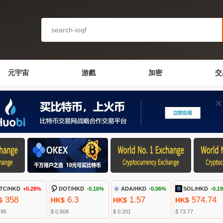
元宇宙
游戲
加密
交
TC/HKD
+0.28%
DOT/HKD
-0.16%
ADA/HKD
-0.06%
SOL/HKD
-0.1
358
6.3
1.57
574.74
$
HK$
HK$
HK$
.95
$ 0.808
$ 0.201
$ 73.77