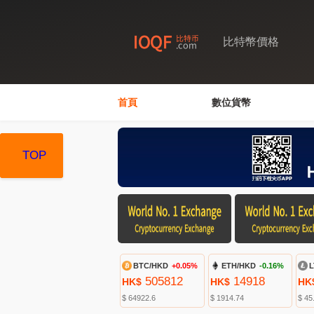
比特幣價格
首頁
數位貨幣
TOP
TOP
TOP
BTC/HKD
+0.05%
ETH/HKD
-0.16%
L
505812
14918
HK$
HK$
HK
$ 64922.6
$ 1914.74
$ 45