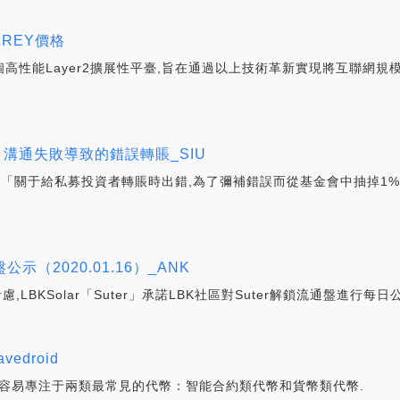
ELREY價格
etwork是個高性能Layer2擴展性平臺,旨在通過以上技術革新實現將互
%：溝通失敗導致的錯誤轉賬_SIU
er回應「關于給私募投資者轉賬時出錯,為了彌補錯誤而從基金會中抽掉1%
通盤公示（2020.01.16）_ANK
,LBKSolar「Suter」承諾LBK社區對Suter解鎖流通盤進行每日
edroid
人們很容易專注于兩類最常見的代幣：智能合約類代幣和貨幣類代幣.