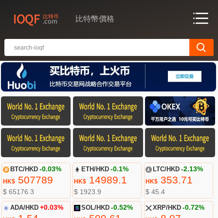
比特幣價格
BTC/HKD
-0.03%
ETH/HKD
-0.1%
LTC/HKD
-2.13%
507789
14989.1
353.71
HK$
HK$
HK$
$ 65176.3
$ 1923.9
$ 45.4
ADA/HKD
+0.03%
SOL/HKD
-0.52%
XRP/HKD
-0.72%