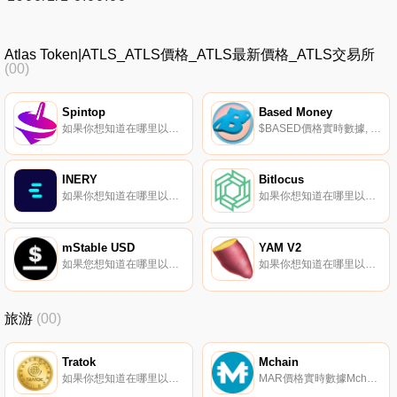
Atlas Token|ATLS_ATLS價格_ATLS最新價格_ATLS交易所
(00)
Spintop
Based Money
如果你想知道在哪里以當前價格購買Spintop,目前交易{Spintop]股票的頂級加密貨幣交易所是PancakeSwap（V2）。您可以在我們的加密貨幣交易所頁面上找到其他列表。Spintop是下一代區塊鏈游戲中心,旨在利用web3的新工具為玩家、交易員和投資者提供全面的體驗.
$BASED價格實時數據, 基于基礎的協議是一個DeFi的小雞游戲,旨在擺脫軟弱的雙手,為那些理解規則的人帶來最高的收益。$BASED代幣結合了Ampleforth經濟政策的簡化版本和YFI的分配機制。其結果是一場不斷重置的后現代經濟游戲。進入壁壘對所有參與者來說都是公平和平衡的.
INERY
Bitlocus
如果你想知道在哪里以當前價格購買INERY,目前交易{INERY]股票的頂級加密貨幣交易所是SuperEx、BitMart、HuoINR和PancakeSwap（V2）。您可以在我們的加密貨幣交易所頁面上找到其他列表.
如果你想知道在哪里以當前價格購買Bitlocus,目前交易{Bitlocus]股票的頂級加密貨幣交易所是Gate.io和PancakeSwap（V2）。您可以在我們的加密貨幣交易所頁面上找到其他列表.
mStable USD
YAM V2
如果您想知道在哪里以當前價格購買mStable USD,目前交易｛MUSDnname｝股票的頂級加密貨幣交易所是CEX.IO。您可以在我們的加密貨幣交易所頁面上找到其他交易所.
如果你想知道在哪里以當前價格購買YAM V2,目前交易{YAM V2]股票的頂級加密貨幣交易所是ProBit Global。您可以在我們的加密貨幣交易所頁面上找到其他列表。YAM已更新為YAMV2.
旅游
(00)
Tratok
Mchain
如果你想知道在哪里以當前價格購買Tratok,目前交易{Tratok]股票的頂級加密貨幣交易所是Mercatox。您可以在我們的加密貨幣交易所頁面上找到其他列表。Tratok將自己描述為TratokTravel應用程序中用于預訂旅行和旅游服務的令牌.
MAR價格實時數據Mchain（MAR）是一種加密貨幣。Mchain的電流供應量為90428775。Mchain的最后已知價格為0.00002406美元,在過去24小時內上漲了0.00。更多信息請訪問https://mchain.network/.